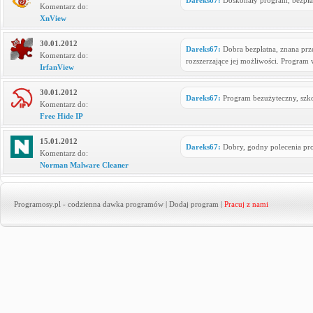
Dareks67:
Doskonały program, bezpłat
Komentarz do:
XnView
30.01.2012
Dareks67:
Dobra bezpłatna, znana prze
Komentarz do:
rozszerzające jej możliwości. Program 
IrfanView
30.01.2012
Dareks67:
Program bezużyteczny, szko
Komentarz do:
Free Hide IP
15.01.2012
Dareks67:
Dobry, godny polecenia pro
Komentarz do:
Norman Malware Cleaner
Programosy.pl
- codzienna dawka programów |
Dodaj program
|
Pracuj z nami