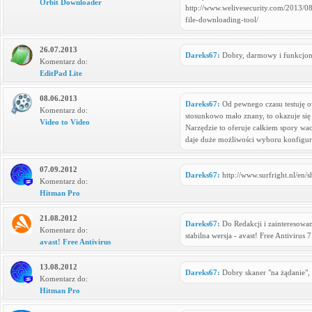
Orbit Downloader
http://www.welivesecurity.com/2013/08
file-downloading-tool/
26.07.2013
Dareks67:
Dobry, darmowy i funkcjon
Komentarz do:
EditPad Lite
08.06.2013
Dareks67:
Od pewnego czasu testuję o
Komentarz do:
stosunkowo mało znany, to okazuje się 
Video to Video
Narzędzie to oferuje całkiem spory wa
daje duże możliwości wyboru konfigur
07.09.2012
Dareks67:
http://www.surfright.nl/en/
Komentarz do:
Hitman Pro
21.08.2012
Dareks67:
Do Redakcji i zainteresowan
Komentarz do:
stabilna wersja - avast! Free Antivirus 
avast! Free Antivirus
13.08.2012
Dareks67:
Dobry skaner "na żądanie",
Komentarz do:
Hitman Pro