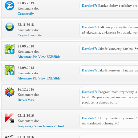
07.05.2019
Dareks67:
Bardzo dobry i stabilny pr
Komentarz do:
Connectify
23.11.2018
Dareks67:
Całkiem przyzwoity darmowy
Komentarz do:
użytkowania, zwłaszcza że posiada wers
Crystal Security
21.09.2018
Dareks67:
Jakość konwersji fatalna. S
Komentarz do:
Alternate Pic View EXESlide
21.09.2018
Dareks67:
Jakość konwersji fatalna. S
Komentarz do:
Alternate Pic View EXESlide
16.12.2016
Dareks67:
Program mało użyteczny, a w
Komentarz do:
trafił". Bezpieczniej jest manualnie w
DriverMax
producenta danego softu.
03.11.2016
Dareks67:
Dobry i skuteczny skaner "
Komentarz do:
standardowej ochrony PC.
Kaspersky Virus Removal Tool
01.11.2016