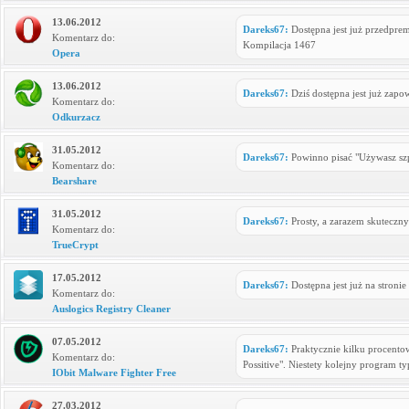
13.06.2012
Dareks67:
Dostępna jest już przedprem
Komentarz do:
Kompilacja 1467
Opera
13.06.2012
Dareks67:
Dziś dostępna jest już zapo
Komentarz do:
Odkurzacz
31.05.2012
Dareks67:
Powinno pisać "Używasz szp
Komentarz do:
Bearshare
31.05.2012
Dareks67:
Prosty, a zarazem skuteczn
Komentarz do:
TrueCrypt
17.05.2012
Dareks67:
Dostępna jest już na stroni
Komentarz do:
Auslogics Registry Cleaner
07.05.2012
Dareks67:
Praktycznie kilku procento
Komentarz do:
Possitive". Niestety kolejny program ty
IObit Malware Fighter Free
27.03.2012