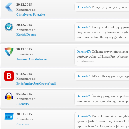
20.12.2015
Dareks67:
Prosty, przydatny organizer
Komentarz do:
CintaNotes Portable
20.12.2015
Dareks67:
Dobry wielofunkcyjny prog
Komentarz do:
Bezpieczeństwo w użytkowaniu, częste 
Kerish Doctor
modułów są dodatkowym jego atutem.
20.12.2015
Dareks67:
Całkiem przyzwoity skaner
Komentarz do:
porównywalnej z HitmanPro. W pełnej
Zemana AntiMalware
rezydentalną.
01.12.2015
Dareks67:
KIS 2016 - sygnalizuje zagro
Komentarz do:
Bitdefender AntiCryptoWall
05.03.2015
Dareks67:
Świetny program do podstawo
Komentarz do:
możliwości w jednym, do tego licencja 
Audacity
30.01.2015
Dareks67:
Dobre i przydatne narzędzie
Komentarz do:
systemu (usługi, auto start, sterowniki
Autoruns
typu problemów. Oczywiście jak wszystk