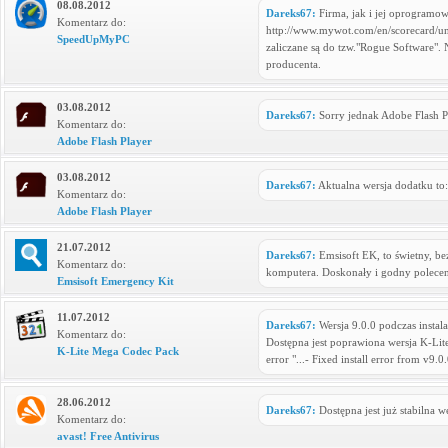
08.08.2012
Dareks67:
Firma, jak i jej oprogramo
Komentarz do:
http://www.mywot.com/en/scorecard/u
SpeedUpMyPC
zaliczane są do tzw."Rogue Software".
producenta.
03.08.2012
Dareks67:
Sorry jednak Adobe Flash P
Komentarz do:
Adobe Flash Player
03.08.2012
Dareks67:
Aktualna wersja dodatku to
Komentarz do:
Adobe Flash Player
21.07.2012
Dareks67:
Emsisoft EK, to świetny, be
Komentarz do:
komputera. Doskonały i godny polecen
Emsisoft Emergency Kit
11.07.2012
Dareks67:
Wersja 9.0.0 podczas instal
Komentarz do:
Dostępna jest poprawiona wersja K-Lit
K-Lite Mega Codec Pack
error "...- Fixed install error from v9.
28.06.2012
Dareks67:
Dostępna jest już stabilna w
Komentarz do:
avast! Free Antivirus