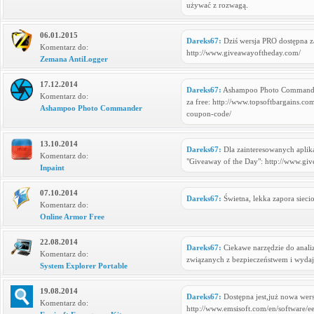
używać z rozwagą.
06.01.2015
Dareks67:
Dziś wersja PRO dostępna z
Komentarz do:
http://www.giveawayoftheday.com/
Zemana AntiLogger
17.12.2014
Dareks67:
Ashampoo Photo Commander 
Komentarz do:
za free: http://www.topsoftbargains.
Ashampoo Photo Commander
coupon-code/
13.10.2014
Dareks67:
Dla zainteresowanych aplikac
Komentarz do:
"Giveaway of the Day": http://www.gi
Inpaint
07.10.2014
Dareks67:
Świetna, lekka zapora sieci
Komentarz do:
Online Armor Free
22.08.2014
Dareks67:
Ciekawe narzędzie do analiz
Komentarz do:
związanych z bezpieczeństwem i wydaj
System Explorer Portable
19.08.2014
Dareks67:
Dostępna jest,już nowa wers
Komentarz do:
http://www.emsisoft.com/en/software/e