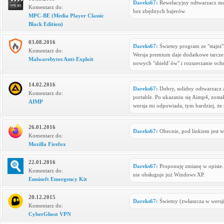
Dareks67:
Rewelacyjny odtwarzacz mul
Komentarz do:
bez zbędnych bajerów.
MPC-BE (Media Player Classic
Black Edition)
03.08.2016
Dareks67:
Świetny program ze "stajni"
Komentarz do:
Wersja premium daje dodatkowe tarcze
Malwarebytes Anti-Exploit
nowych "shield`ów" i rozszerzanie och
14.02.2016
Dareks67:
Dobry, solidny odtwarzacz a
Komentarz do:
portable. Po ukazaniu się Aimp4, zosta
AIMP
wersja mi odpowiada, tym bardziej, że
26.01.2016
Dareks67:
Obecnie, pod linkiem jest we
Komentarz do:
Mozilla Firefox
22.01.2016
Dareks67:
Proponuję zmianę w opisie.
Komentarz do:
nie obsługuje już Windows XP.
Emsisoft Emergency Kit
20.12.2015
Dareks67:
Świetny (zwłaszcza w wersji
Komentarz do:
CyberGhost VPN