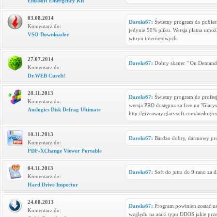
Emsisoft Emergency Kit
03.08.2014
Dareks67:
Świetny program do pobiera
Komentarz do:
jedynie 50% pliku. Wersja płatna umożli
VSO Downloader
witryn internetowych.
27.07.2014
Dareks67:
Dobry skaner " On Demand".
Komentarz do:
Dr.WEB CureIt!
28.11.2013
Dareks67:
Świetny program do profesj
Komentarz do:
wersja PRO dostępna za free na "Glarys
Auslogics Disk Defrag Ultimate
http://giveaway.glarysoft.com/auslogic
10.11.2013
Dareks67:
Bardzo dobry, darmowy pro
Komentarz do:
PDF-XChange Viewer Portable
04.11.2013
Dareks67:
Soft do jutra do 9 rano za 
Komentarz do:
Hard Drive Inspector
24.08.2013
Dareks67:
Program powinien zostać usu
Komentarz do:
względu na ataki typu DDOS jakie pr