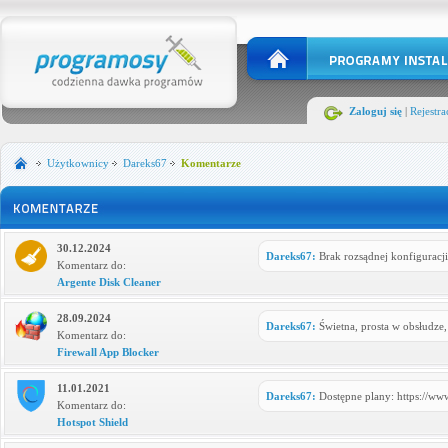
Zaloguj się
|
Rejestra
Użytkownicy
Dareks67
Komentarze
30.12.2024
Dareks67:
Brak rozsądnej konfiguracj
Komentarz do:
Argente Disk Cleaner
28.09.2024
Dareks67:
Świetna, prosta w obsłudze,
Komentarz do:
Firewall App Blocker
11.01.2021
Dareks67:
Dostępne plany: https://www
Komentarz do:
Hotspot Shield