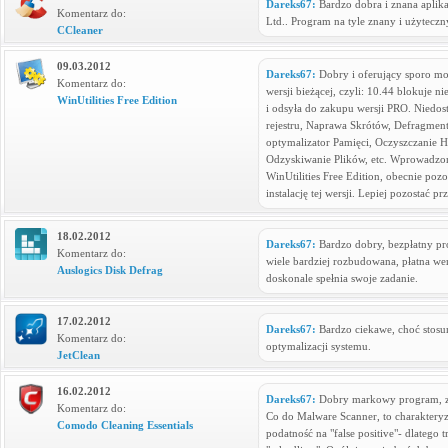
Dareks67:
Bardzo dobra i znana aplika
Komentarz do:
Ltd.. Program na tyle znany i użytecz
CCleaner
09.03.2012
Dareks67:
Dobry i oferujący sporo mo
Komentarz do:
wersji bieżącej, czyli: 10.44 blokuje 
WinUtilities Free Edition
i odsyła do zakupu wersji PRO. Niedos
rejestru, Naprawa Skrótów, Defragment
optymalizator Pamięci, Oczyszczanie H
Odzyskiwanie Plików, etc. Wprowadzone
WinUtilities Free Edition, obecnie po
instalację tej wersji. Lepiej pozostać p
18.02.2012
Dareks67:
Bardzo dobry, bezpłatny pr
Komentarz do:
wiele bardziej rozbudowana, płatna wer
Auslogics Disk Defrag
doskonale spełnia swoje zadanie.
17.02.2012
Dareks67:
Bardzo ciekawe, choć stosu
Komentarz do:
optymalizacji systemu.
JetClean
16.02.2012
Dareks67:
Dobry markowy program, zw
Komentarz do:
Co do Malware Scanner, to charakteryz
Comodo Cleaning Essentials
podatność na "false positive"- dlatego 