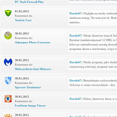
PC Tools Firewall Plus
01.02.2012
Dareks67:
Wygląda na niezły wieloza
Komentarz do:
niedawna testuję. Na razie jest ok. Br
Toolwiz Care
samemu.
30.01.2012
Dareks67:
Wersje darmowe innych firm
Komentarz do:
Rozmiar instalatora(ponad 12 MB), to l
Ashampoo Photo Converter
które po zainstalowaniu zawalą skrzyn
programu słynie z niechcianej, wręcz 
30.01.2012
Dareks67:
Niezły program, jako dodate
Komentarz do:
rozszerzoną ochronę), program wart u
Malwarebytes Anti-Malware
30.01.2012
Dareks67:
Beznadziejna wykrywalność z
Komentarz do:
Ochrona w czasie rzeczywistym - dno.
Spyware Terminator
30.01.2012
Dareks67:
Dobry, darmowy, łatwy w o
Komentarz do:
FastStone Image Viewer
30.01.2012