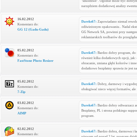
"szkodliwe". Ogólnie może być dobry
narzędziem dodatkowej analizy ewentu
16.02.2012
Dareks67:
Zapowiadano niemal rewoluc
Komentarz do:
odświeżonym opakowaniu.. Nadal ekstr
GG 12 (Gadu-Gadu)
GG Network SA, powinni przy następn
reklamiarskich toolbarów do przeglądark
05.02.2012
Dareks67:
Bardzo dobry program, do z
Komentarz do:
również kilka dodatkowych opcji, jak
FastStone Photo Resizer
obracanie, zmiana głębi kolorów i inne
dodatkowo bezpłatny sprawia że jest na
05.02.2012
Dareks67:
Dobry, darmowy i wygodny
Komentarz do:
obsługiwać nieco więcej formatów, ale
7-Zip
03.02.2012
Dareks67:
Bardzo dobry odtwarzacz au
Komentarz do:
Bezpłatny, PL i strona polskiego suppo
AIMP
program.
02.02.2012
Dareks67:
Bardzo dobra, darmowa i ła
Komentarz do:
używam od ponad 2 lat, program dzia