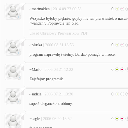
~marinaklen
| 2014.09.23 00:58
0
Wszystko byłoby pięknie, gdyby nie ten pierwiastek o nazwi
"wandan". Poprawcie ten błąd.
Układ Okresowy Pierwiastków PDF
~oluśka
| 2006.08.31 18:56
0
program naprawdę świetny. Bardzo pomaga w nauce.
~Mario
| 2006.08.21 12:22
0
Zajefajny programik.
~sadzia
| 2006.07.21 13:30
0
super! elegancko zrobiony.
~eagle
| 2006.06.20 18:52
0