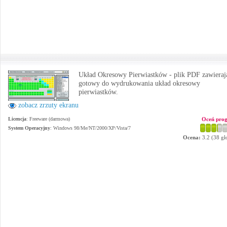
Układ Okresowy Pierwiastków - plik PDF zawieraj
gotowy do wydrukowania układ okresowy
pierwiastków.
zobacz zrzuty ekranu
Licencja
: Freeware (darmowa)
Oceń pro
System Operacyjny
:
Windows 98/Me/NT/2000/XP/Vista/7
Ocena:
3.2
(
38
gł