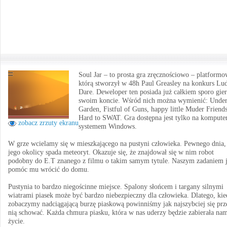
Soul Jar – to prosta gra zręcznościowo – platformo
którą stworzył w 48h Paul Greasley na konkurs L
Dare. Deweloper ten posiada już całkiem sporo gier
swoim koncie. Wśród nich można wymienić: Under
Garden, Fistful of Guns, happy little Muder Friend
Hard to SWAT. Gra dostępna jest tylko na kompute
zobacz zrzuty ekranu
systemem Windows.
W grze wcielamy się w mieszkającego na pustyni człowieka. Pewnego dnia,
jego okolicy spada meteoryt. Okazuje się, że znajdował się w nim robot
podobny do E.T znanego z filmu o takim samym tytule. Naszym zadaniem j
pomóc mu wrócić do domu.
Pustynia to bardzo niegościnne miejsce. Spalony słońcem i targany silnymi
wiatrami piasek może być bardzo niebezpieczny dla człowieka. Dlatego, ki
zobaczymy nadciągającą burzę piaskową powinniśmy jak najszybciej się prz
nią schować. Każda chmura piasku, która w nas uderzy będzie zabierała na
życie.