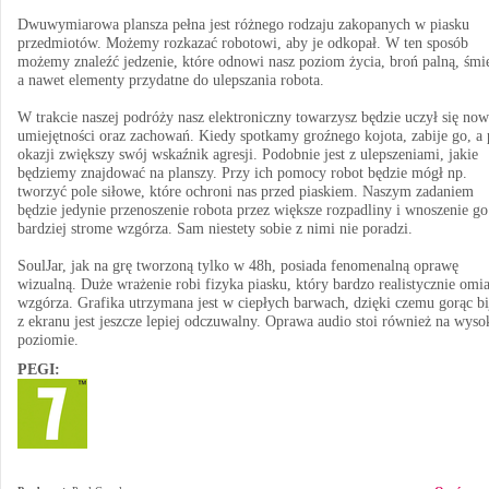
Dwuwymiarowa plansza pełna jest różnego rodzaju zakopanych w piasku
przedmiotów. Możemy rozkazać robotowi, aby je odkopał. W ten sposób
możemy znaleźć jedzenie, które odnowi nasz poziom życia, broń palną, śmie
a nawet elementy przydatne do ulepszania robota.
W trakcie naszej podróży nasz elektroniczny towarzysz będzie uczył się no
umiejętności oraz zachowań. Kiedy spotkamy groźnego kojota, zabije go, a 
okazji zwiększy swój wskaźnik agresji. Podobnie jest z ulepszeniami, jakie
będziemy znajdować na planszy. Przy ich pomocy robot będzie mógł np.
tworzyć pole siłowe, które ochroni nas przed piaskiem. Naszym zadaniem
będzie jedynie przenoszenie robota przez większe rozpadliny i wnoszenie go
bardziej strome wzgórza. Sam niestety sobie z nimi nie poradzi.
SoulJar, jak na grę tworzoną tylko w 48h, posiada fenomenalną oprawę
wizualną. Duże wrażenie robi fizyka piasku, który bardzo realistycznie omia
wzgórza. Grafika utrzymana jest w ciepłych barwach, dzięki czemu gorąc bi
z ekranu jest jeszcze lepiej odczuwalny. Oprawa audio stoi również na wys
poziomie.
PEGI: