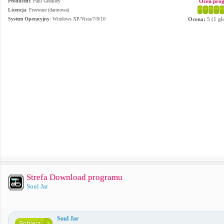
Producent
:
Paul Greasley
Oceń pro
Licencja
: Freeware (darmowa)
System Operacyjny
:
Windows XP/Vista/7/8/10
Ocena:
5
(
1
gł
Strefa Download programu
Soul Jar
Soul Jar