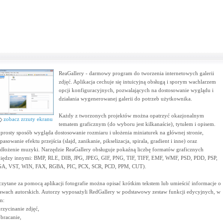
ReaGallery - darmowy program do tworzenia internetowych galerii
zdjęć. Aplikacja cechuje się intuicyjną obsługą i sporym wachlarzem
opcji konfiguracyjnych, pozwalających na dostosowanie wyglądu i
działania wygenerowanej galerii do potrzeb użytkownika.
Każdy z tworzonych projektów można opatrzyć okazjonalnym
zobacz zrzuty ekranu
tematem graficznym (do wyboru jest kilkanaście), tytułem i opisem.
prosty sposób wygląda dostosowanie rozmiaru i ułożenia miniaturek na głównej stronie,
pasowanie efektu przejścia (slajd, zanikanie, pikselizacja, spirala, gradient i inne) oraz
dłożenie muzyki. Narzędzie ReaGallery obsługuje pokaźną liczbę formatów graficznych
iędzy innymi: BMP, RLE, DIB, JPG, JPEG, GIF, PNG, TIF, TIFF, EMF, WMF, PSD, PDD, PSP,
A, VST, WIN, FAX, RGBA, PIC, PCX, SCR, PCD, PPM, CUT).
zytane za pomocą aplikacji fotografie można opisać krótkim tekstem lub umieścić informacje o
awach autorskich. Autorzy wyposażyli RedGallery w podstawowy zestaw funkcji edycyjnych, w
m:
przycinanie zdjęć,
obracanie,