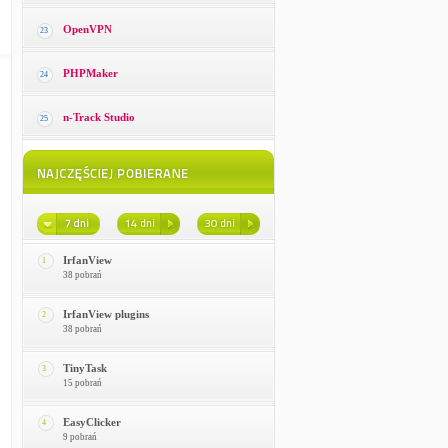
OpenVPN
23
PHPMaker
24
n-Track Studio
25
IrfanView
1
38 pobrań
IrfanView plugins
2
38 pobrań
TinyTask
3
15 pobrań
EasyClicker
4
9 pobrań