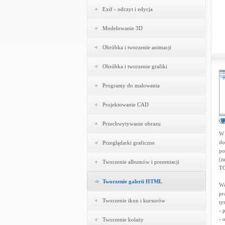
Exif - odczyt i edycja
Modelowanie 3D
Obróbka i tworzenie animacji
Obróbka i tworzenie grafiki
Programy do malowania
Projektowanie CAD
Przechwytywanie obrazu
W 
do
Przeglądarki graficzne
po
(m
Tworzenie albumów i prezentacji
TG
Tworzenie galerii HTML
Wc
pr
Tworzenie ikon i kursorów
ty
- 
- 
Tworzenie kolaży