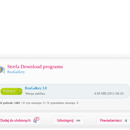
Strefa Download programu
ReaGallery
ReaGallery 3.0
Wersja stabilna
4.69 MB |2011-06-02
ość pobrań: 1481
| W tym miesiącu: 0 | W poprzednim miesiącu: 0
0