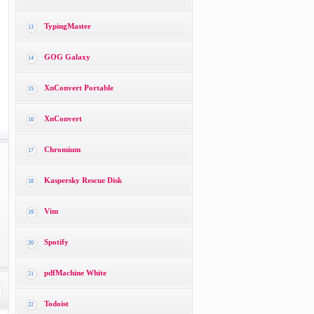
TypingMaster
13
GOG Galaxy
14
XnConvert Portable
15
XnConvert
16
Chromium
17
Kaspersky Rescue Disk
18
Vim
19
Spotify
20
pdfMachine White
21
Todoist
22