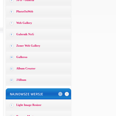
JPG - Galeria
5
PhotoOnWeb
6
Web Gallery
7
Galernik NxG
8
Zoner Web Gallery
9
Galleroo
10
Album Creator
11
JAlbum
12
Light Image Resizer
1