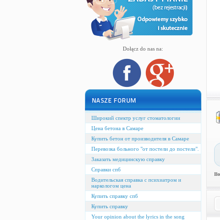
Dołącz do nas na:
Широкий спектр услуг стоматологии
Цена бетона в Самаре
Купить бетон от производителя в Самаре
Перевозка больного "от постели до постели".
Заказать медицинскую справку
Справки спб
Il
Водительская справка с психиатром и
наркологом цена
Купить справку спб
Купить справку
Your opinion about the lyrics in the song