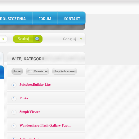
JuiceboxBuilder Lite
1
Porta
2
SimpleViewer
3
Wondershare Flash Gallery Fact...
4