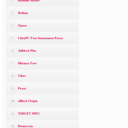
Rename Master
2
Helium
3
Opera
4
ChrisPC Free Anonymous Proxy
5
Adblock Plus
6
Mixmax Free
7
Viber
8
Praat
9
uBlock Origin
10
TARGET 3001!
11
Honeycam
12