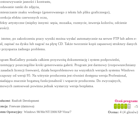
dostosowywanie jasności i kontrastu,
dodawanie ramki do zdjęcia,
umieszczanie znaku wodnego (generowanego z tekstu lub pliku graficznego),
korekcja efektu czerwonych oczu,
efekty artystyczne (między innymi: sepia, mozaika, rozmycie, inwersja kolorów, odcienie
arości).
 istotne, po zakończeniu pracy wyniki można wysłać automatycznie na serwer FTP lub adres e-
il, zapisać na dysku lub nagrać na płytę CD. Także tworzenie kopii zapasowej struktury danych
e przysparza żadnego problemu.
ogram ReaGallery posiada całkiem przyzwoitą dokumentację i system podpowiedzi,
ezentujący poszczególne kroki generowania galerii. Program jest darmowy (rozpowszechniany
 zasadach licencji freeware), działa bezproblemowo na wszystkich wersjach systemu Windows
cząwszy od wersji 95. Na witrynie producenta jest również dostępna wersja Professional,
siadająca znacznie bogatszą funkcjonalność i wsparcie producenta. Do zwyczajnych,
mowych zastosowań powinna jednak wystarczy wersja bezpłatna.
oducent
:
ReaSoft Development
Oceń program:
cencja
: Freeware (darmowa)
-
/5
stem Operacyjny
:
Windows 98/Me/NT/2000/XP/Vista/7
Ocena:
4
(
4
głosów)