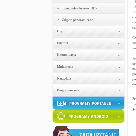
- 
- 
Tworzenie obrazów HDR
- 
- 
Zdjęcia panoramiczne
- 
sz
Gry
Co
Internet
ma
ni
Komunikacja
Pr
pr
Multimedia
na
po
Narzędzia
po
do
Programowanie
Pr
Li
Sy