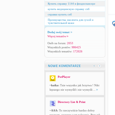
Купить справку 1144 в физдиспансере
купить медицинскую справку спб
справки купить спб
Преимущества эмолента для сухой и
чувствительной кожи
Dodaj swój temat
Więcej tematów
Osób na forum:
2053
Wszystkich postów:
986425
Wszystkich tematów:
172026
PotPlayer
~kuśka:
Tnie wszystko jak brzytwa ! Nikt
lepszego nie wymyślił i nie wymyśli ...
Directory List & Print
~AAA:
To rzeczywiście bardzo dobry
program, szczerze wart polecenia. Przy tak