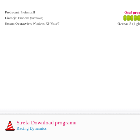
Producent
:
Professor.H
Oceń pro
Licencja
: Freeware (darmowa)
System Operacyjny
:
Windows XP/Vista/7
Ocena:
5
(
1
gł
Strefa Download programu
Racing Dynamics