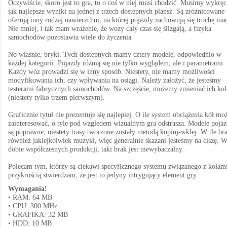
Oczywiście, skoro jest to gra, to o coś w niej musi chodzić. Musimy wykręc
jak najlepsze wyniki na jednej z trzech dostępnych plansz. Są zróżnicowane 
oferują inny rodzaj nawierzchni, na której pojazdy zachowują się trochę inac
Nie mniej, i tak mam wrażenie, że wozy cały czas się ślizgają, a fizyka
samochodów pozostawia wiele do życzenia.
No właśnie, bryki. Tych dostępnych mamy cztery modele, odpowiednio w
każdej kategorii. Pojazdy różnią się nie tylko wyglądem, ale i parametrami.
Każdy wóz prowadzi się w inny sposób. Niestety, nie mamy możliwości
modyfikowania ich, czy wpływania na osiągi. Należy założyć, że jesteśmy
testerami fabrycznych samochodów. Na szczęście, możemy zmieniać ich kol
(niestety tylko trzem pierwszym).
Graficznie tytuł nie prezentuje się najlepiej. O ile system obciążenia kół mo
zainteresować, o tyle pod względem wizualnym gra odstrasza. Modele poja
są poprawne, niestety trasy tworzone zostały metodą kopiuj-wklej. W tle br
również jakiejkolwiek muzyki, więc generalnie skazani jesteśmy na ciszę. 
dobie współczesnych produkcji, taki brak jest niewybaczalny.
Polecam tym, którzy są ciekawi specyficznego systemu związanego z kołam
przykrością stwierdzam, że jest to jedyny intrygujący element gry.
Wymagania!
• RAM: 64 MB
• CPU: 300 MHz
• GRAFIKA: 32 MB
• HDD: 10 MB