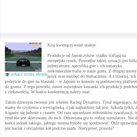
Kraj kwitnącej wiśni szaleje.
Produkcje od Japończyków rzadko trafiają na
europejski rynek. Powodów takiej sytuacji jest kilk
jednej strony, specyfika gier i ich tematyka
niekoniecznie trafia w nasze gusta. Z drugiej strony
zobacz zrzuty ekranu
język oraz niechęć do tłumaczenia. A z trzeciej, ich
podejście do gier na blaszaki – w Japonii to konsole są podstawową platfor
do grania. Z tego powodu, nawet największe kaszanki ich produkcji podcho
z ciekawością. W końcu konkurencję należy znać.
Takim dziwnym tworem jest właśnie Racing Dynamics. Tytuł sugerujący, że
mamy do czynienia z wyścigówką. I jak najbardziej tak jest. Szkoda tylko, 
ścigamy się jedynie z czasem. Od razu uprzedzam miłośników rywalizacji, t
tytuł nie jest skierowany do nich. Omawiana gra to rodzaj symulatora. Nie 
końca jednak takiego, jakiego można byłoby się spodziewać. Otóż sprawdza
jest nacisk i obciążenie kół podczas jazdy. Nietypowe, prawda?