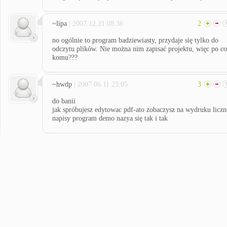
~lipa
| 2007.12.21 08:36
2
no ogólnie to program badziewiasty, przydaje się tylko do
odczytu plików. Nie można nim zapisać projektu, więc po co
komu???
~hwdp
| 2007.06.11 23:05
3
do banii
jak spróbujesz edytowac pdf-ato zobaczysz na wydruku liczn
napisy program demo nazya się tak i tak