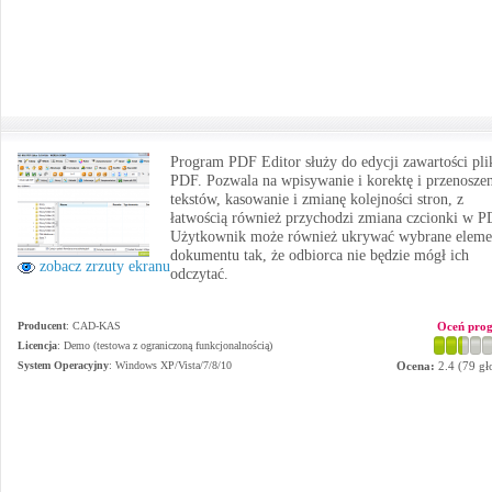
Program PDF Editor służy do edycji zawartości pl
PDF. Pozwala na wpisywanie i korektę i przenosze
tekstów, kasowanie i zmianę kolejności stron, z
łatwością również przychodzi zmiana czcionki w P
Użytkownik może również ukrywać wybrane eleme
dokumentu tak, że odbiorca nie będzie mógł ich
zobacz zrzuty ekranu
odczytać.
Producent
:
CAD-KAS
Oceń pro
Licencja
: Demo (testowa z ograniczoną funkcjonalnością)
System Operacyjny
:
Windows XP/Vista/7/8/10
Ocena:
2.4
(
79
gł