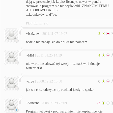
dają w prezencie jak kupisz licencje, nawet w panelu
sterowania program sie nie wyświetlił. ZNAKOMITEMU
AUTOROWI DAJE 5
...kopniaków w d*pe.
PDF Editor 2.6
~badziew
| 2011.11.07 19:07
2
badzie nie nadaje sie do druku nie polecam
~MM
| 2011.01.25 14:19
4
nie warto instalować tej wersji - szmatława i dodaje
watermarki
~zigu
| 2008.12.22 13:58
0
jak sie chce odczytac np rozklad jazdy to spoko
~Vincent
| 2008.09.29 23:09
-2
Program jet okej - pod warunkiem, że kupisz licencje