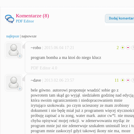
Komentarze (
8
)
PDF Editor
najlepsze
|
najnowsze
~robo
| 2015.06.04 17:21
2
program bomba a ma ktoś do niego klucz
PDF Editor 4.0
~dave
| 2013.02.06 23:57
11
bele gówno. autorowi proponuje wsadzić sobie go z
powrotem tam skąd go wyjął. siedziałem godzinę nad edycją
która swoim ograniczeniem i niedopracowaniem mnie
irytująco szokowała. po czym ucieszony ze mam zrobiony
dokument i nie będę miał już z programem więcej styczności
próbuję zapisać a tu zong, water mark. autor cw*l. nie musz
chyba opisywać mojej rekcji. w zdenerwowaniu myśląc że
program mnie już nie zdenerwuje szukałem uninstall lecz i t
program mnie zaskoczyl gdyż takowej ikony nie ma, moze