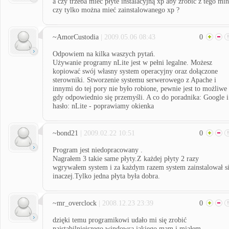
a czy trzeba mieć płyte instalacyjną xp aby zrobić z tego min
czy tylko można mieć zainstalowanego xp ?
~AmorCustodia
| 2009.05.06 08:43
0
Odpowiem na kilka waszych pytań.
Używanie programy nLite jest w pełni legalne. Możesz
kopiować swój własny system operacyjny oraz dołączone
sterowniki. Stworzenie systemu serwerowego z Apache i
innymi do tej pory nie było robione, pewnie jest to możliwe
gdy odpowiednio się przemyśli. A co do poradnika: Google i
hasło: nLite - poprawiamy okienka
~bond21
| 2009.02.22 10:51
0
Program jest niedopracowany .
Nagrałem 3 takie same płyty.Z każdej płyty 2 razy
wgrywałem system i za każdym razem system zainstalował s
inaczej.Tylko jedna płyta była dobra.
~mr_overclock
| 2008.12.23 23:39
0
dzięki temu programikowi udało mi się zrobić
najstabilniejszego windowsa jakiego mam i miałem