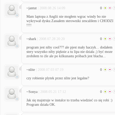
~jantut
| 2008.08.26 14:09
0
Mam laptopa z Anglii nie mogłem wgrac windy bo nie
wykrywał dysku.Zassałem sterowniki zescaliłem i CHODZI
!!!!
~shark
| 2008.07.28 20:20
0
program jest niby cool??? ale pjest mały haczyk... dodałem
stery wszystko niby pięknie a tu lipa nie działa ;) być moze
zrobiłem to żle ale po kilkunastu próbach jest blacha...
~nlite
| 2008.07.03 07:19
0
czy robienie plytek przez nlite jest legalne?
~Sonya
| 2008.05.21 17:12
0
Jak się majstruje w instalce to trzeba wiedzieć co się robi :)
Program działa OK.