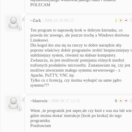
POLECAM
~Zack
| 2008.10.19 00:23
2
Ten program to naprawdę krok w dobrym kierunku, co
prawda nic nowego, ale jeszcze trochę a Windows dorówna
Linuksowi.
Dla kogoś kto zna się na rzeczy to dobre narzędzie aby
poprzez właściwy dobór programów zrobić bezpieczniejszy i
stabilniejszy system, również na słabsze komputery.
Zwłaszcza, że jest możliwość pomijania różnych niezbyt
trafionych produktów microsoftu. Zastanawiam się, czy jest
możliwe utworzenie małego systemu serwerowego - z
Apache, PuTTY, VNC itp.
Tylko co z licencją, czy można wykupić na same jądro
systemu???
~bluerwin
| 2008.08.27 12:31
0
Wiem ,że programik jest super,ale czy ktoś z was ma lub wie
gdzie można dostać instrukcje [krok po kroku] do tego
programiku.
Pozdrawiam