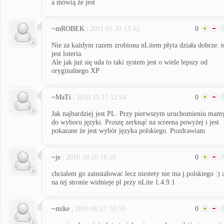
a mówią że jest
~mROBEK
| 2011.01.30 13:42
0
Nie za każdym razem zrobiona nLitem płyta działa dobrze. t
jest loteria.
Ale jak już się uda to taki system jest o wiele lepszy od
oryginalnego XP
~MaTi
| 2010.10.17 12:04
0
Jak najbardziej jest PL. Przy pierwszym uruchomieniu mam
do wyboru języki. Proszę zerknąć na screena powyżej i jest
pokazane że jest wybór języka polskiego. Pozdrawiam
~je
| 2010.10.16 18:50
0
chcialem go zainstalowac lecz niestety nie ma j.polskiego :) 
na tej stronie widnieje pl przy nLite 1.4.9.1
~mike
| 2009.06.27 10:59
0