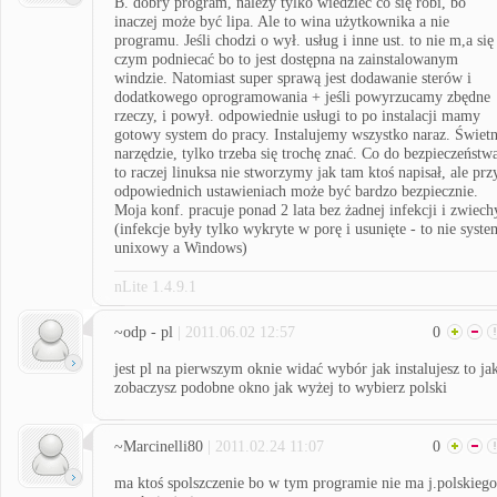
B. dobry program, należy tylko wiedzieć co się robi, bo
inaczej może być lipa. Ale to wina użytkownika a nie
programu. Jeśli chodzi o wył. usług i inne ust. to nie m,a się
czym podniecać bo to jest dostępna na zainstalowanym
windzie. Natomiast super sprawą jest dodawanie sterów i
dodatkowego oprogramowania + jeśli powyrzucamy zbędne
rzeczy, i powył. odpowiednie usługi to po instalacji mamy
gotowy system do pracy. Instalujemy wszystko naraz. Świet
narzędzie, tylko trzeba się trochę znać. Co do bezpieczeństw
to raczej linuksa nie stworzymy jak tam ktoś napisał, ale prz
odpowiednich ustawieniach może być bardzo bezpiecznie.
Moja konf. pracuje ponad 2 lata bez żadnej infekcji i zwiech
(infekcje były tylko wykryte w porę i usunięte - to nie syste
unixowy a Windows)
nLite 1.4.9.1
~odp - pl
| 2011.06.02 12:57
0
jest pl na pierwszym oknie widać wybór jak instalujesz to ja
zobaczysz podobne okno jak wyżej to wybierz polski
~Marcinelli80
| 2011.02.24 11:07
0
ma ktoś spolszczenie bo w tym programie nie ma j.polskiego