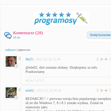
Komentarze (
28
)
nLite
najlepsze
|
najnowsze
MaTi
| 2015.01.20 11:46
2
@tele02, dziś zostanie dodany. Dziękujemy za info.
Pozdrawiamy.
nLite 1.4.9.3
tele02
| 2015.01.20 09:26
5
REDAKCJO ! > pierwsza wersja beta popularnego narzędzia
nLite dla Windows 7, 8 i 8.1 została wydana. Został on
oznaczony jako;