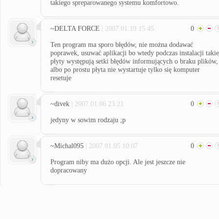
takiego spreparowanego systemu komfortowo.
~DELTA FORCE
| 2007.01.19 15:45
0
Ten program ma sporo błędów, nie można dodawać
poprawek, usuwać aplikacji bo wtedy podczas instalacji takie
płyty występują setki błędów informujących o braku plików,
albo po prostu płyta nie wystartuje tylko się komputer
resetuje
~divek
| 2007.01.06 23:21
0
jedyny w sowim rodzaju ;p
~Michal095
| 2007.01.05 10:07
0
Program niby ma dużo opcji. Ale jest jeszcze nie
dopracowany