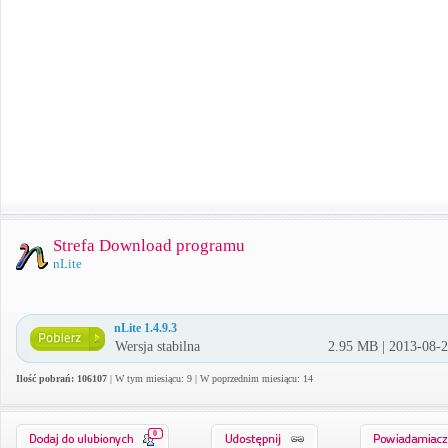
Strefa Download programu
nLite
nLite 1.4.9.3
Wersja stabilna
2.95 MB | 2013-08-
Ilość pobrań: 106107
| W tym miesiącu: 9 | W poprzednim miesiącu: 14
0