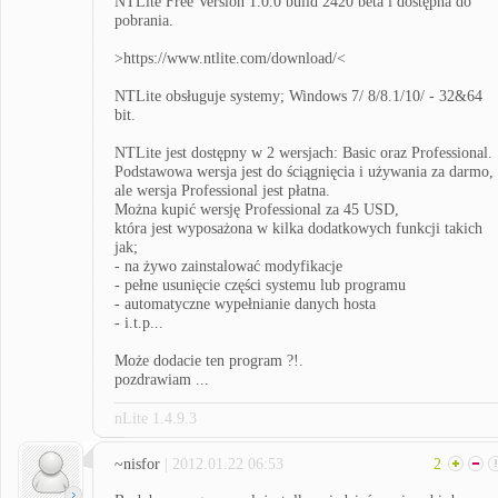
NTLite Free Version 1.0.0 build 2420 beta i dostępna do
pobrania.
>https://www.ntlite.com/download/<
NTLite obsługuje systemy; Windows 7/ 8/8.1/10/ - 32&64
bit.
NTLite jest dostępny w 2 wersjach: Basic oraz Professional.
Podstawowa wersja jest do ściągnięcia i używania za darmo,
ale wersja Professional jest płatna.
Można kupić wersję Professional za 45 USD,
która jest wyposażona w kilka dodatkowych funkcji takich
jak;
- na żywo zainstalować modyfikacje
- pełne usunięcie części systemu lub programu
- automatyczne wypełnianie danych hosta
- i.t.p...
Może dodacie ten program ?!.
pozdrawiam ...
nLite 1.4.9.3
~nisfor
| 2012.01.22 06:53
2