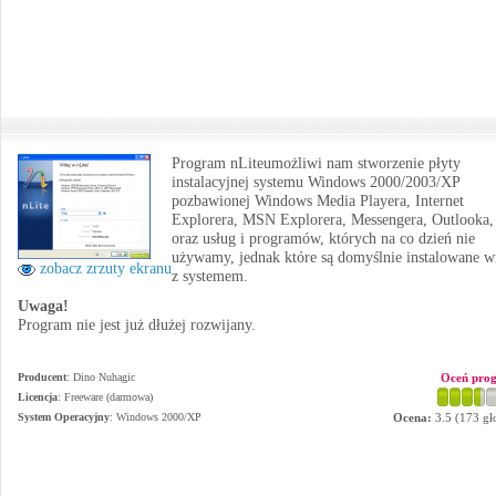
Program nLiteumożliwi nam stworzenie płyty
instalacyjnej systemu Windows 2000/2003/XP
pozbawionej Windows Media Playera, Internet
Explorera, MSN Explorera, Messengera, Outlooka,
oraz usług i programów, których na co dzień nie
używamy, jednak które są domyślnie instalowane w
zobacz zrzuty ekranu
z systemem.
Uwaga!
Program nie jest już dłużej rozwijany.
Producent
:
Dino Nuhagic
Oceń pro
Licencja
: Freeware (darmowa)
System Operacyjny
:
Windows 2000/XP
Ocena:
3.5
(
173
gł