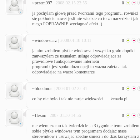
~przem997
| 2008.02.15 23:55
0
ja pochylam głowę przed tworcami tego programu, rownież
się pokłońcie nawet jesli nie wiedzie co to za narzedzie i jak 
niego POPRAWNIE wyciagnać efekt ;)
~windowsiarz
| 2008.01.18 10:11
0
ja nim zrobilem plytke windowsa i wszystko gralo dopóki
zauwazylem ze usunalem usluge odpowiadajaca za
prawidlowe funkcjonowanie internetu
programik jest spoko duzo opcji to wazna zaleta a tak
odpowiadajac na wasze komentarze
~bloodmon
| 2008.01.02 22:41
0
co by nie było i tak nie psuje większości .... żenada.pl
~Hexon
| 2007.01.30 14:56
0
nie wiem czemu tak twierdzicie ja 3 tygodnie temu zrobilem
sobie plytke windowsa tym programem dodajac mase
sterownikow i usuwajac zbedne smieci i do dzis korzystam z