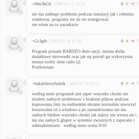
~t0m3kGd
| 2008.04.11 14:31
0
nie ma zadnego problemu podczas instalacji jak i robienia
windowsa. programy tez da sie zintegrować.
nie wiem na co narzekacie
~Gr3g0r
| 2008.03.26 15:40
0
Program posiada BARDZO dużo opcji, można dodac
dodatkowe sterowniki oraz jak się potrafi go wykorzystac
można zrobic istne cudo:)))
Pozdrawiam
~bakalidowyludzik
| 2008.02.24 11:52
0
wedlug mnie programik jest super wszystko chodzi nie
mialem zadnych problemow z brakiem plikow podczas
kopiowania listy na niebieskim ekranie normalnie utworzyl
bootowalne cd a windows a po zainstalowaniu nie ma
zadnych bledow wszystko chodzi jak nalezy nie wiesza sie i
nie ma zadnych glupot w systemie zwiaznych z zaporami i
uaktualnieniami . wedlug mnie ocena 9/10