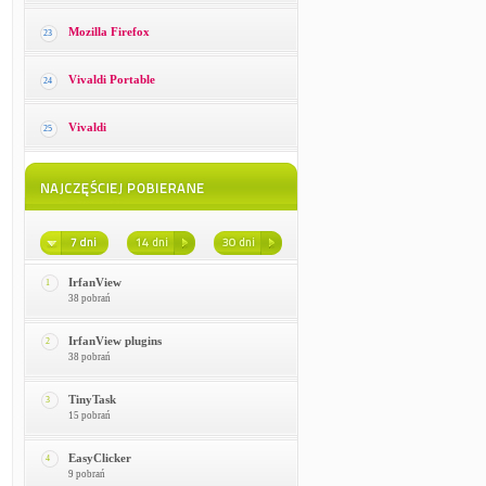
Mozilla Firefox
23
Vivaldi Portable
24
Vivaldi
25
IrfanView
1
38 pobrań
IrfanView plugins
2
38 pobrań
TinyTask
3
15 pobrań
EasyClicker
4
9 pobrań