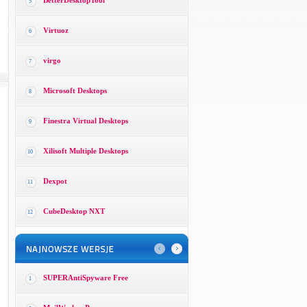
BetterDesktopTool
5
Virtuoz
6
virgo
7
Microsoft Desktops
8
Finestra Virtual Desktops
9
Xilisoft Multiple Desktops
10
Dexpot
11
CubeDesktop NXT
12
SUPERAntiSpyware Free
1