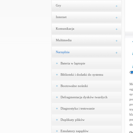
Gry
Internet
Komunikacja
Multimedia
Narzędzia
Bateria w laptopie
Biblioteki i dodatki do systemu
Mo
Bootowalne nośniki
og
sy
Defragmentacja dysków twardych
po
pr
Diagnostyka i testowanie
tr
kl
pa
Duplikaty plików
sk
Emulatory napędów
Og