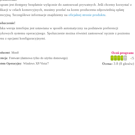
ogram jest dostępny bezpłatnie wyłącznie do zastosowań prywatnych. Jeśli chcemy korzystać z
likacji w celach komercyjnych, musimy przelać na konto producenta odpowiednią opłatę
cencyjną. Szczegółowe informacje znajdziemy na
oficjalnej stronie produktu
.
olszczenie!
lska wersja interfejsu jest ustawiana w sposób automatyczny na podstawie preferencji
zykowych systemu operacyjnego. Spolszczenie można również zastosować ręcznie z poziomu
nu z opcjami konfiguracyjnymi.
oducent
:
Moo0
Oceń program:
cencja
: Freeware (darmowa tylko do użytku domowego)
-
/5
stem Operacyjny
:
Windows XP/Vista/7
Ocena:
3.8
(
8
głosów)