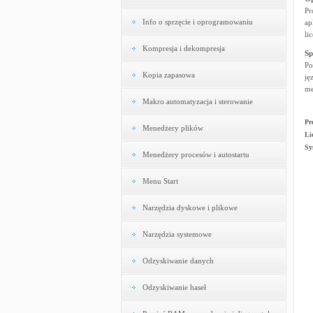
Pr
Info o sprzęcie i oprogramowaniu
ap
li
Kompresja i dekompresja
Sp
Po
Kopia zapasowa
ję
me
Makro automatyzacja i sterowanie
Pr
Menedżery plików
Li
Sy
Menedżery procesów i autostartu
Menu Start
Narzędzia dyskowe i plikowe
Narzędzia systemowe
Odzyskiwanie danych
Odzyskiwanie haseł