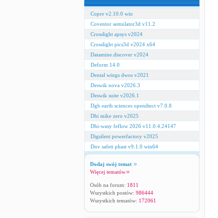
Copre v2.10.0 win
Coventor semulator3d v11.2
Crosslight apsys v2024
Crosslight pics3d v2024 x64
Datamine.discover v2024
Deform 14.0
Dental wings dwos v2021
Deswik nova v2026.3
Deswik suite v2026.1
Dgb earth sciences opendtect v7.0.8
Dhi mike zero v2025
Dhi-wasy feflow 2026 v11.0.4.24147
Digsilent powerfactory v2025
Dnv safeti phast v9.1.0 win64
Dodaj swój temat
Więcej tematów
Osób na forum:
1811
Wszystkich postów:
986444
Wszystkich tematów:
172061