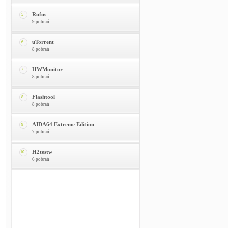
Rufus
5
9 pobrań
uTorrent
6
8 pobrań
HWMonitor
7
8 pobrań
Flashtool
8
8 pobrań
AIDA64 Extreme Edition
9
7 pobrań
H2testw
10
6 pobrań