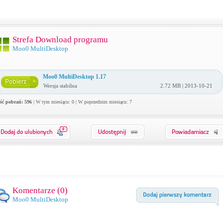
Strefa Download programu
Moo0 MultiDesktop
Moo0 MultiDesktop 1.17
Wersja stabilna
2.72 MB | 2013-10-21
ość pobrań: 596
| W tym miesiącu: 0 | W poprzednim miesiącu: 7
0
Komentarze (
0
)
Moo0 MultiDesktop