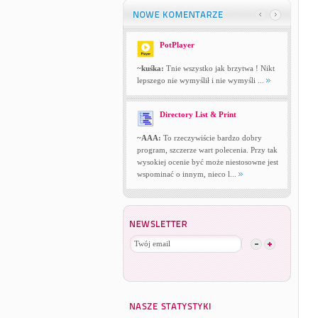
PotPlayer
~kuśka:
Tnie wszystko jak brzytwa ! Nikt
lepszego nie wymyślił i nie wymyśli ...
Directory List & Print
~AAA:
To rzeczywiście bardzo dobry
program, szczerze wart polecenia. Przy tak
wysokiej ocenie być może niestosowne jest
wspominać o innym, nieco l...