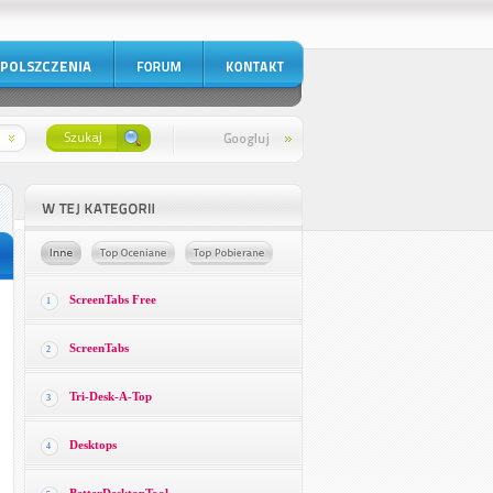
ScreenTabs Free
1
ScreenTabs
2
Tri-Desk-A-Top
3
Desktops
4