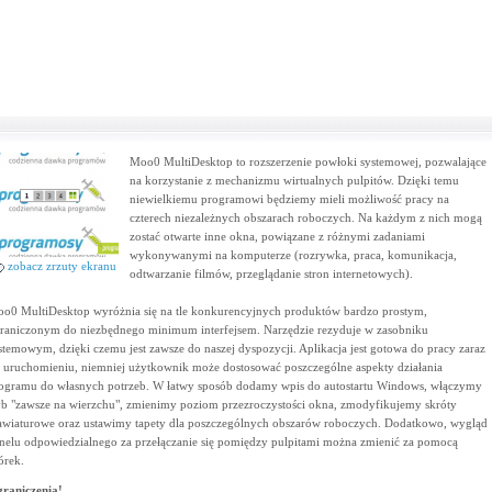
Moo0 MultiDesktop to rozszerzenie powłoki systemowej, pozwalające
na korzystanie z mechanizmu wirtualnych pulpitów. Dzięki temu
niewielkiemu programowi będziemy mieli możliwość pracy na
czterech niezależnych obszarach roboczych. Na każdym z nich mogą
zostać otwarte inne okna, powiązane z różnymi zadaniami
wykonywanymi na komputerze (rozrywka, praca, komunikacja,
zobacz zrzuty ekranu
odtwarzanie filmów, przeglądanie stron internetowych).
o0 MultiDesktop wyróżnia się na tle konkurencyjnych produktów bardzo prostym,
raniczonym do niezbędnego minimum interfejsem. Narzędzie rezyduje w zasobniku
stemowym, dzięki czemu jest zawsze do naszej dyspozycji. Aplikacja jest gotowa do pracy zaraz
 uruchomieniu, niemniej użytkownik może dostosować poszczególne aspekty działania
ogramu do własnych potrzeb. W łatwy sposób dodamy wpis do autostartu Windows, włączymy
yb "zawsze na wierzchu", zmienimy poziom przezroczystości okna, zmodyfikujemy skróty
awiaturowe oraz ustawimy tapety dla poszczególnych obszarów roboczych. Dodatkowo, wygląd
nelu odpowiedzialnego za przełączanie się pomiędzy pulpitami można zmienić za pomocą
órek.
raniczenia!