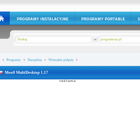
w
programosy.pl
Programy
Narzędzia
Wirtualne pulpity
Moo0 MultiDesktop 1.17