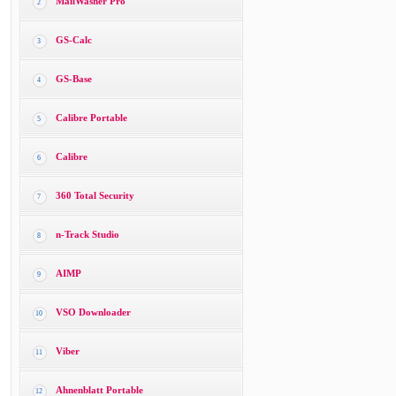
MailWasher Pro
2
GS-Calc
3
GS-Base
4
Calibre Portable
5
Calibre
6
360 Total Security
7
n-Track Studio
8
AIMP
9
VSO Downloader
10
Viber
11
Ahnenblatt Portable
12