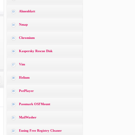
Ahnenblatt
13
Nmap
14
Chromium
15
Kaspersky Rescue Disk
16
Vim
17
Helium
18
PotPlayer
19
Passmark OSFMount
20
MailWasher
21
Eusing Free Registry Cleaner
22