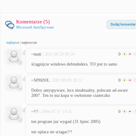
Komentarze (
5
)
Microsoft AntiSpyware
najlepsze
|
najnowsze
~mati
| 2011.06.29 09:26
0
ściągnijcie windows defendedera. TO jest to samo
~SPHiNX
| 2007.08.03 20:51
0
Dobry antyspyware, lecz nieaktualny, polecam ad-aware
2007. Ten to ma kopa w owłosione ciasteczko
~!!!
| 2006.07.17 14:31
0
ten program juz wygasl (31 lipiec 2005)
nie oplaca sie sciagac!!!