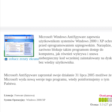
Microsoft Windows AntiSpyware zapewnia
użytkownikom systemów Windows 2000 i XP ochr
przed oprogramowaniem szpiegowskim. Narzędzie,
zarówno blokuje takim programom dostęp do
komputera, jak również wykrywa i usuwa
niebezpieczny kod wcześniej zainstalowany na dys
zobacz zrzuty ekranu
bez wiedzy użytkownika.
Microsoft AntiSpyware zaprzestał swoje działanie 31 lipca 2005 możliwe że
Microsoft wyda nową wersje tego programu, wtedy poinformujemy o tym
Państwa.
Licencja
: Freeware (darmowa)
Oceń pro
System Operacyjny
:
Windows 2000/XP
Ocena:
3.3
(
27
gł