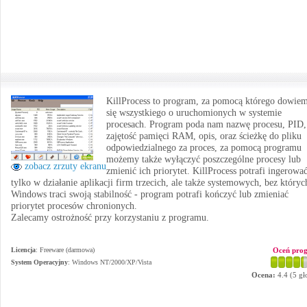
KillProcess to program, za pomocą którego dowie
się wszystkiego o uruchomionych w systemie
procesach. Program poda nam nazwę procesu, PID,
zajętość pamięci RAM, opis, oraz ścieżkę do pliku
odpowiedzialnego za proces, za pomocą programu
możemy także wyłączyć poszczególne procesy lub
zobacz zrzuty ekranu
zmienić ich priorytet. KillProcess potrafi ingerować
tylko w działanie aplikacji firm trzecich, ale także systemowych, bez któryc
Windows traci swoją stabilność - program potrafi kończyć lub zmieniać
priorytet procesów chronionych.
Zalecamy ostrożność przy korzystaniu z programu.
Licencja
: Freeware (darmowa)
Oceń pro
System Operacyjny
:
Windows NT/2000/XP/Vista
Ocena:
4.4
(
5
gł