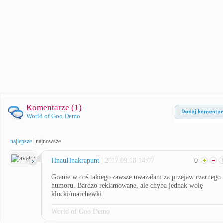
Komentarze (
1
)
World of Goo Demo
najlepsze
|
najnowsze
HnauHnakrapunt
| 2017.09.18 14:07
0
Granie w coś takiego zawsze uważałam za przejaw czarnego
humoru. Bardzo reklamowane, ale chyba jednak wolę
klocki/marchewki.
World of Goo Demo