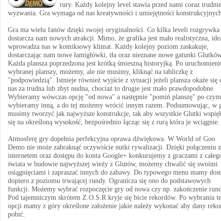
rury. Każdy kolejny level stawia przed nami coraz trudnie
wyzwania. Gra wymaga od nas kreatywności i umiejętności konstrukcyjnych
Gra ma wielu fanów dzięki swojej oryginalności. Co kilka leveli rozgrywka
dostarcza nam nowych atrakcji. Mimo, że grafika jest mało realistyczna, ide
wprowadza nas w komiksowy klimat. Każdy kolejny poziom zaskakuje,
dostarczając nam nowe łamigłówki, tła oraz nieznane nowe gatunki Glutków
Każda plansza poprzedzona jest krótką śmieszną historyjką. Po uruchomieni
wybranej planszy, możemy, ale nie musimy, kliknąć na tabliczkę z
"podpowiedzią". Istnieje również wyjście z sytuacji jeżeli plansza okaże się 
nas za trudna lub zbyt nudna, chociaż to drugie jest mało prawdopodobne.
Wybieramy wówczas opcję "od nowa" a następnie "pomiń planszę" po czym
wybieramy inną, a do tej możemy wrócić innym razem. Podsumowując, w 
musimy tworzyć jak najwyższe konstrukcje, tak aby wszystkie Glutki wspię
się na określoną wysokość, bezpośrednio łącząc się z rurą która je wciągnie.
Atmosferę gry dopełnia perfekcyjna oprawa dźwiękowa. W World of Goo
Demo nie może zabraknąć oczywiście nutki rywalizacji. Dzięki połączeniu z
internetem oraz dostępu do konta Google+ konkurujemy z graczami z całeg
świata w budowie najwyższej wieży z Glutów, możemy chwalić się swoimi
osiągnięciami i zapraszać innych do zabawy. Do typowego menu mamy dos
dopiero z poziomu trwającej rundy. Ogranicza się ono do podstawowych
funkcji. Możemy wybrać rozpoczęcie gry od nowa czy np. zakończenie rund
Pod tajemniczym skrótem Z.O.S.R kryje się bicie rekordów. Po wybraniu te
opcji mamy z góry określone założenie jakie należy wykonać aby dany reko
pobić.