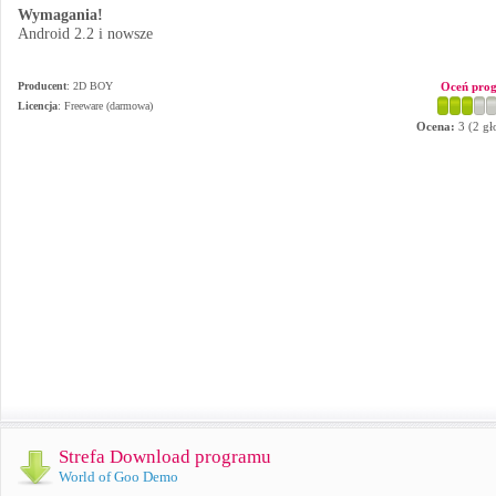
Wymagania!
Android 2.2 i nowsze
Producent
:
2D BOY
Oceń pro
Licencja
: Freeware (darmowa)
Ocena:
3
(
2
gł
Strefa Download programu
World of Goo Demo