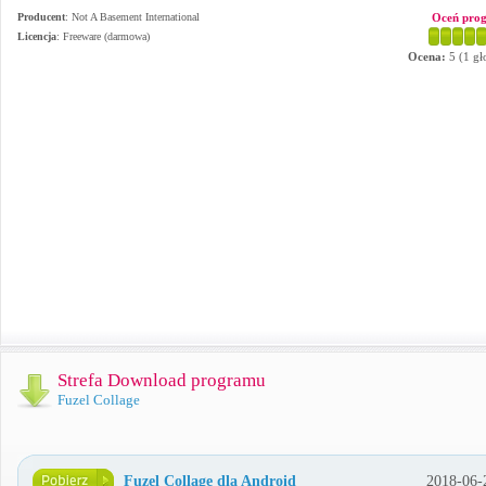
Producent
:
Not A Basement International
Oceń pro
Licencja
: Freeware (darmowa)
Ocena:
5
(
1
gł
Strefa Download programu
Fuzel Collage
Fuzel Collage dla Android
2018-06-