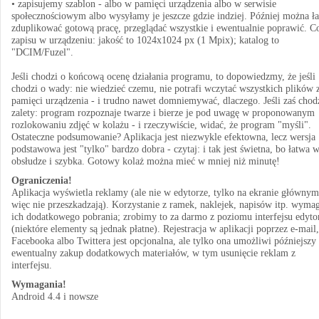
• zapisujemy szablon - albo w pamięci urządzenia albo w serwisie
społecznościowym albo wysyłamy je jeszcze gdzie indziej. Później można ł
zduplikować gotową pracę, przeglądać wszystkie i ewentualnie poprawić. C
zapisu w urządzeniu: jakość to 1024x1024 px (1 Mpix); katalog to
"DCIM/Fuzel".
Jeśli chodzi o końcową ocenę działania programu, to dopowiedzmy, że jeśli
chodzi o wady: nie wiedzieć czemu, nie potrafi wczytać wszystkich plików 
pamięci urządzenia - i trudno nawet domniemywać, dlaczego. Jeśli zaś chod
zalety: program rozpoznaje twarze i bierze je pod uwagę w proponowanym
rozlokowaniu zdjęć w kolażu - i rzeczywiście, widać, że program "myśli".
Ostateczne podsumowanie? Aplikacja jest niezwykle efektowna, lecz wersja
podstawowa jest "tylko" bardzo dobra - czytaj: i tak jest świetna, bo łatwa 
obsłudze i szybka. Gotowy kolaż można mieć w mniej niż minutę!
Ograniczenia!
Aplikacja wyświetla reklamy (ale nie w edytorze, tylko na ekranie głównym
więc nie przeszkadzają). Korzystanie z ramek, naklejek, napisów itp. wyma
ich dodatkowego pobrania; zrobimy to za darmo z poziomu interfejsu edyto
(niektóre elementy są jednak płatne). Rejestracja w aplikacji poprzez e-mail,
Facebooka albo Twittera jest opcjonalna, ale tylko ona umożliwi późniejszy
ewentualny zakup dodatkowych materiałów, w tym usunięcie reklam z
interfejsu.
Wymagania!
Android 4.4 i nowsze