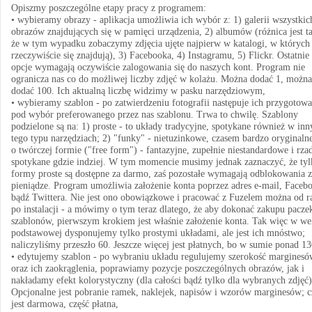
Opiszmy poszczególne etapy pracy z programem:
• wybieramy obrazy - aplikacja umożliwia ich wybór z: 1) galerii wszystkic
obrazów znajdujących się w pamięci urządzenia, 2) albumów (różnica jest t
że w tym wypadku zobaczymy zdjęcia ujęte najpierw w katalogi, w których
rzeczywiście się znajdują), 3) Facebooka, 4) Instagramu, 5) Flickr. Ostatnie
opcje wymagają oczywiście zalogowania się do naszych kont. Program nie
ogranicza nas co do możliwej liczby zdjęć w kolażu. Można dodać 1, można
dodać 100. Ich aktualną liczbę widzimy w pasku narzędziowym,
• wybieramy szablon - po zatwierdzeniu fotografii następuje ich przygotowa
pod wybór preferowanego przez nas szablonu. Trwa to chwilę. Szablony
podzielone są na: 1) proste - to układy tradycyjne, spotykane również w inn
tego typu narzędziach; 2) "funky" - nietuzinkowe, czasem bardzo oryginalne
o twórczej formie ("free form") - fantazyjne, zupełnie niestandardowe i rza
spotykane gdzie indziej. W tym momencie musimy jednak zaznaczyć, że tyl
formy proste są dostępne za darmo, zaś pozostałe wymagają odblokowania z
pieniądze. Program umożliwia założenie konta poprzez adres e-mail, Faceb
bądź Twittera. Nie jest ono obowiązkowe i pracować z Fuzelem można od r
po instalacji - a mówimy o tym teraz dlatego, że aby dokonać zakupu pacze
szablonów, pierwszym krokiem jest właśnie założenie konta. Tak więc w wer
podstawowej dysponujemy tylko prostymi układami, ale jest ich mnóstwo;
naliczyliśmy przeszło 60. Jeszcze więcej jest płatnych, bo w sumie ponad 13
• edytujemy szablon - po wybraniu układu regulujemy szerokość marginesó
oraz ich zaokrąglenia, poprawiamy pozycje poszczególnych obrazów, jak i
nakładamy efekt kolorystyczny (dla całości bądź tylko dla wybranych zdjęć)
Opcjonalne jest pobranie ramek, naklejek, napisów i wzorów marginesów; c
jest darmowa, część płatna,