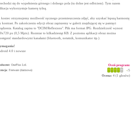
zechodzi się do wypełnienia górnego i dolnego pola (tu dolne jest odbiciem). Tym razem
likacja wykorzystuje kamerę tylną.
 koniec otrzymujemy możliwość ręcznego przemieszczenia zdjęć, aby uzyskać lepszą harmonię
y kontrast. Po zakończeniu edycji obraz zapiszemy w galerii znajdującej się w pamięci
ządzenia. Katalog zapisu to "DCIM/Reflexions". Plik ma format JPG. Rozdzielczość wynosi
0x720 px (0,5 Mpix). Rozmiar to kilkadziesiąt KB. Z poziomu aplikacji obraz można
ostępnić standardowymi kanałami (bluetooth, notatnik, komunikator itp.).
ymagania!
droid 4.0 i nowsze
oducent
:
OnePlus Ltd.
Oceń program:
cencja
: Freeware (darmowa)
-
/5
Ocena:
4
(
1
głosów)