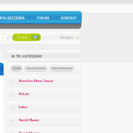
RotoView Photo Viewer
1
PicLab
2
Lidow
3
Sketch Master
4