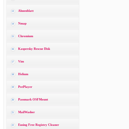
Ahnenblatt
13
Nmap
14
Chromium
15
Kaspersky Rescue Disk
16
Vim
17
Helium
18
PotPlayer
19
Passmark OSFMount
20
MailWasher
21
Eusing Free Registry Cleaner
22