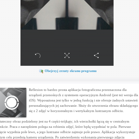
Obejrzyj zrzuty ekranu programu
Reflexion to bardzo prosta aplikacja fotograficzna przeznaczona dla
urządzeń przenośnych z systemem operacyjnym Android (jest też wersja dla
iOS). Wyposażona jest tylko w jedną funkcją i nie oferuje żadnych ustawień
personalizujących jej zachowanie. Służy do utworzenia obrazu składającego
się z 2 zdjęć w horyzontalnym i wertykalnym lustrzanym odbiciu.
tateczny obraz podzielony jest na 4 części-trójkąty; ich wierzchołki łączą się w centralnym
nkcie. Praca z narzędziem polega na robieniu zdjęć, które będą wypełniać te pola. Pierwsze
jęcie wypełnia pole lewo, a jego lustrzane odbicie zajmuje pole prawo. Aplikacja wykorzystuje
tym celu przednią kamerę urządzenia. Po zatwierdzeniu wykonania pierwszego zdjęcia