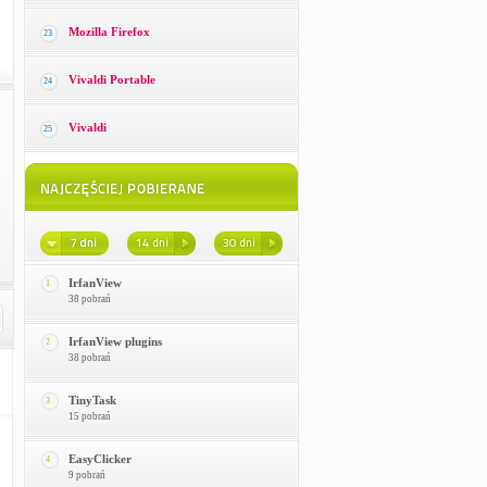
Mozilla Firefox
23
Vivaldi Portable
24
Vivaldi
25
IrfanView
1
38 pobrań
IrfanView plugins
2
38 pobrań
TinyTask
3
15 pobrań
EasyClicker
4
9 pobrań