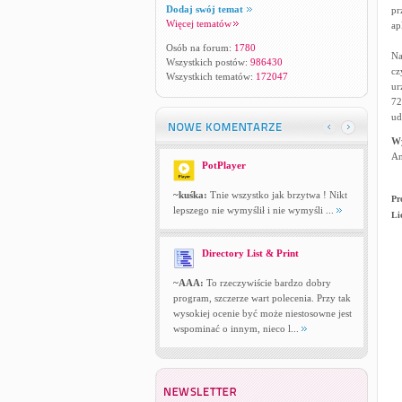
Dodaj swój temat
pr
Więcej tematów
ap
Osób na forum:
1780
Na
Wszystkich postów:
986430
cz
Wszystkich tematów:
172047
ur
72
ud
W
An
PotPlayer
~kuśka:
Tnie wszystko jak brzytwa ! Nikt
Pr
lepszego nie wymyślił i nie wymyśli ...
Li
Directory List & Print
~AAA:
To rzeczywiście bardzo dobry
program, szczerze wart polecenia. Przy tak
wysokiej ocenie być może niestosowne jest
wspominać o innym, nieco l...