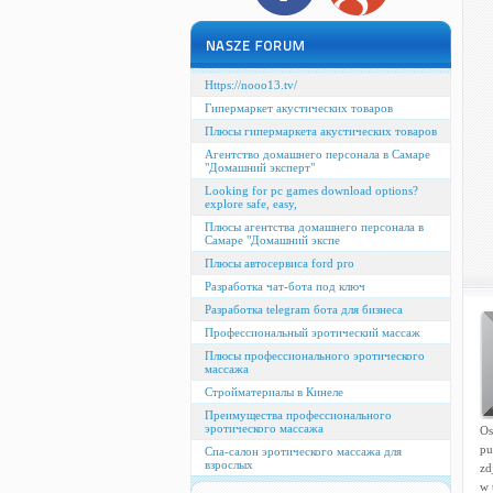
Https://nooo13.tv/
Гипермаркет акустических товаров
Плюсы гипермаркета акустических товаров
Агентство домашнего персонала в Самаре
"Домашний эксперт"
Looking for pc games download options?
explore safe, easy,
Плюсы агентства домашнего персонала в
Самаре "Домашний экспе
Плюсы автосервиса ford pro
Разработка чат-бота под ключ
Разработка telegram бота для бизнеса
Профессиональный эротический массаж
Плюсы профессионального эротического
массажа
Стройматериалы в Кинеле
Преимущества профессионального
эротического массажа
Os
pu
Спа-салон эротического массажа для
взрослых
zd
w 