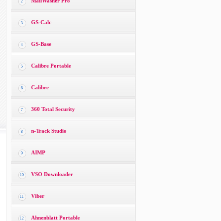
MailWasher Pro
2
GS-Calc
3
GS-Base
4
Calibre Portable
5
Calibre
6
360 Total Security
7
n-Track Studio
8
AIMP
9
VSO Downloader
10
Viber
11
Ahnenblatt Portable
12