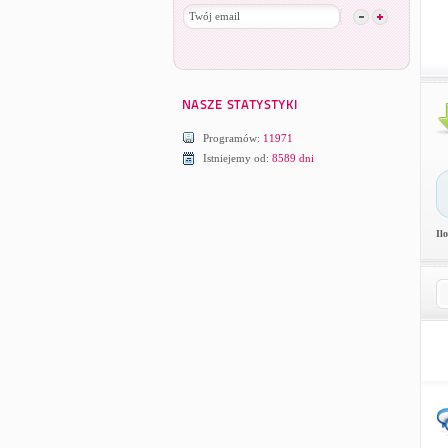
Programów:
11971
Istniejemy od:
8589 dni
Il