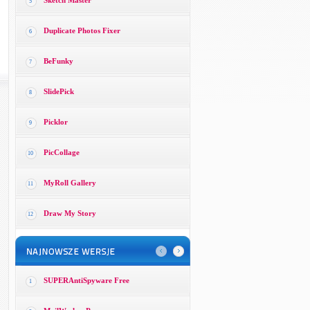
Sketch Master
5
Duplicate Photos Fixer
6
BeFunky
7
SlidePick
8
Picklor
9
PicCollage
10
MyRoll Gallery
11
Draw My Story
12
SUPERAntiSpyware Free
1