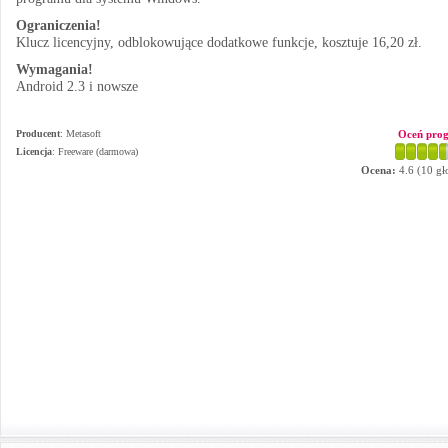
Ograniczenia!
Klucz licencyjny, odblokowujące dodatkowe funkcje, kosztuje 16,20 zł.
Wymagania!
Android 2.3 i nowsze
Producent
:
Metasoft
Oceń pro
Licencja
: Freeware (darmowa)
Ocena:
4.6
(
10
gł