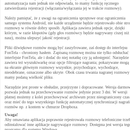
automatyzacja nam jednak nie odpowiada, to mamy funkcję ręcznego
zatwierdzania rejestracji (włączania/wyłączania jej w trakcie rozmowy).
Należy pamiętać, że z uwagi na ograniczenia sprzętowe oraz ograniczenia
samego systemu Android, nie każde urządzenie będzie rejestrowało obie str
rozmowy w równie dobry sposób. Aplikacja zawiera jednak opcje, dzięki
którym, w razie kłopotów (gdy głos rozmówcy będzie nagrywany ciszej niż
nasz), można ulepszyć jakość rejestracji.
Pliki dźwiękowe rozmów mogą być zaszyfrowane, zaś dostęp do interfejsu
FonTela - chroniony hasłem. Zapisaną rozmowę można nie tylko odsłuchać
interfejsie FonTela, ale i dodać do niej notatkę czy ją udostępnić. Narzędzie 
zawiera też wyszukiwarkę oraz opcje filtrujące nagrania; pokazywane mogą
na ekranie głównym rozmowy wszystkie, przychodzące, wychodzące,
nieodebrane, oznaczone albo ukryte. Obok czasu trwania nagranej rozmowy
mamy podaną wielkość pliku.
Narzędzie jest proste w obsłudze, przejrzyste i dopracowane. Wersja darmo
pozwala jednak na przechowywanie rozmów jedynie przez 3 dni. W wersji
płatnej możemy z kolei przechowywać archiwum przez nieograniczony czas
oraz mieć do tego wszystkiego funkcję automatycznej synchronizacji nagrań
rozmów np. z kontem w chmurze Dropboxa.
Uwaga!
Aby omawiana aplikacja poprawnie rejestrowała rozmowy telefoniczne trze
odinstalować inne aplikacje nagrywające rozmowy. Dostępna jest wersja teg
programu dla systemu Windows.