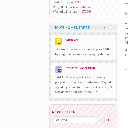
Osób na forum:
1797
ró
Wszystkich postów:
986455
Wszystkich tematów:
172066
Pr
sm
au
po
wy
sp
PotPlayer
Pi
~kuśka:
Tnie wszystko jak brzytwa ! Nikt
W
lepszego nie wymyślił i nie wymyśli ...
An
Directory List & Print
Li
~AAA:
To rzeczywiście bardzo dobry
program, szczerze wart polecenia. Przy tak
wysokiej ocenie być może niestosowne jest
wspominać o innym, nieco l...