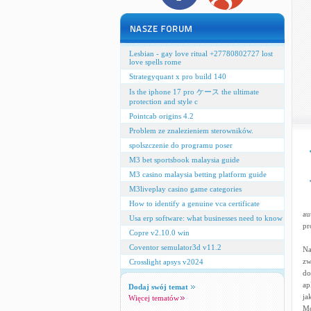
Lesbian - gay love ritual +27780802727 lost
love spells rome
Strategyquant x pro build 140
Is the iphone 17 pro ケース the ultimate
protection and style c
Pointcab origins 4.2
Problem ze znalezieniem sterowników.
spolszczenie do programu poser
M3 bet sportsbook malaysia guide
M3 casino malaysia betting platform guide
M3liveplay casino game categories
How to identify a genuine vca certificate
au
Usa erp software: what businesses need to know
pr
Copre v2.10.0 win
Coventor semulator3d v11.2
Na
zw
Crosslight apsys v2024
do
ap
Dodaj swój temat
ja
Więcej tematów
Mo