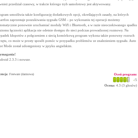
wnież przedział czasowy, w trakcie którego tryb samolotowy jest aktywowany.
ogram umożliwia także konfigurację dodatkowych opcji, określających zasady, na których
artfon zaprzestaje poszukiwania sygnału GSM – po wykonaniu tej operacji możemy
tomatycznie ponownie uruchamiać moduły WiFi i Bluetooth, a w razie nieoczekiwanego spadku
ziomu łączności aplikacja nie odetnie dostępu do sieci podczas prowadzonej rozmowy. Na
padek kłopotów z połączeniem z siecią komórkową program wykona także ponowny rozruch
rzętu, co może w prosty sposób pomóc w przypadku problemów ze znalezieniem sygnału. Auto
lot Mode został udostępniony w języku angielskim.
ymagania!
droid 2.3.3 i nowsze.
cencja
: Freeware (darmowa)
Oceń program:
-
/5
Ocena:
4.3
(
3
głosów)