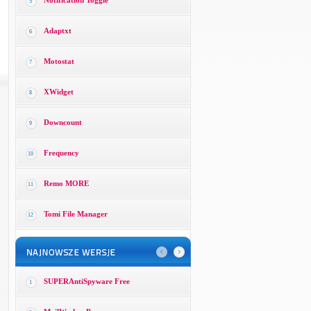
Notification Toggle
5
Adaptxt
6
Motostat
7
XWidget
8
Downcount
9
Frequency
10
Remo MORE
11
Tomi File Manager
12
SUPERAntiSpyware Free
1