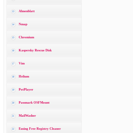
Ahnenblatt
13
Nmap
14
Chromium
15
Kaspersky Rescue Disk
16
Vim
17
Helium
18
PotPlayer
19
Passmark OSFMount
20
MailWasher
21
Eusing Free Registry Cleaner
22