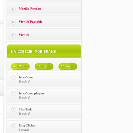
Mozilla Firefox
23
Vivaldi Portable
24
Vivaldi
25
IrfanView
1
38 pobrań
IrfanView plugins
2
38 pobrań
TinyTask
3
15 pobrań
EasyClicker
4
9 pobrań