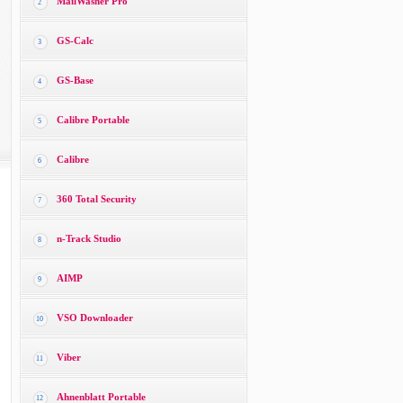
MailWasher Pro
2
GS-Calc
3
GS-Base
4
Calibre Portable
5
Calibre
6
360 Total Security
7
n-Track Studio
8
AIMP
9
VSO Downloader
10
Viber
11
Ahnenblatt Portable
12