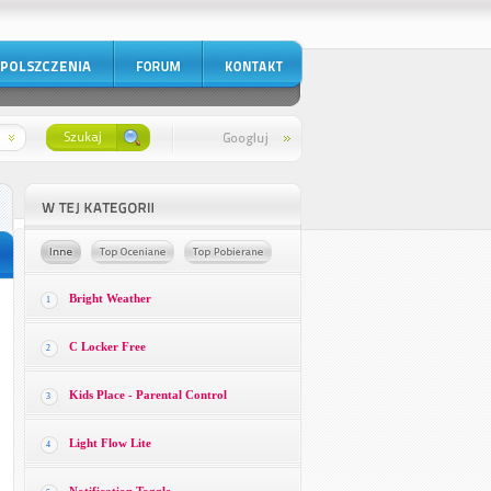
Bright Weather
1
C Locker Free
2
Kids Place - Parental Control
3
Light Flow Lite
4