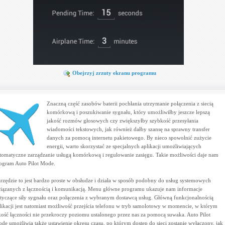
Obejrzyj zrzuty ekranu programu
Znaczną część zasobów baterii pochłania utrzymanie połączenia z siecią
komórkową i poszukiwanie sygnału, który umożliwiłby jeszcze lepszą
jakość rozmów głosowych czy zwiększyłby szybkość przesyłania
wiadomości tekstowych, jak również dałby szansę na sprawny transfer
danych za pomocą internetu pakietowego. By nieco spowolnić zużycie
energii, warto skorzystać ze specjalnych aplikacji umożliwiających
tomatyczne zarządzanie usługą komórkową i regulowanie zasięgu. Takie możliwości daje nam
ogram Auto Pilot Mode.
rzędzie to jest bardzo proste w obsłudze i działa w sposób podobny do usług systemowych
iązanych z łącznością i komunikacją. Menu główne programu ukazuje nam informacje
tyczące siły sygnału oraz połączenia z wybranym dostawcą usług. Główną funkcjonalnością
likacji jest natomiast możliwość przejścia telefonu w tryb samolotowy w momencie, w którym
kość łączności nie przekroczy poziomu ustalonego przez nas za pomocą suwaka. Auto Pilot
de umożliwia także ustawienie okresu czasu, po którym dostęp do sieci zostanie wyłączony, jak