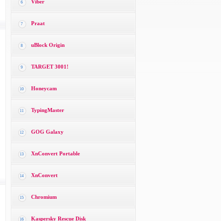
Viber
6
Praat
7
uBlock Origin
8
TARGET 3001!
9
Honeycam
10
TypingMaster
11
GOG Galaxy
12
XnConvert Portable
13
XnConvert
14
Chromium
15
Kaspersky Rescue Disk
16