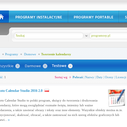
w
programosy.pl
Programy
Domowe
Tworzenie kalendarzy
ść:
1
Sortuj wg
Pobrań
|
Nazwy
|
Daty
|
Oceny
|
Licencji
oto Calendar Studio 2016 2.0
oto Calendar Studio to polski program, służący do tworzenia i drukowania
lendarzy, które mogą uwzględniać rozmaite święta, imieniny lub ważne
darzenia, a także zawierać obrazy i teksty oraz inne elementy. Wszystkie obiekty można m.in.
zycjonować, skalować, obracać, a także zastosować na nich szereg efektów graficznych lub
tawi...