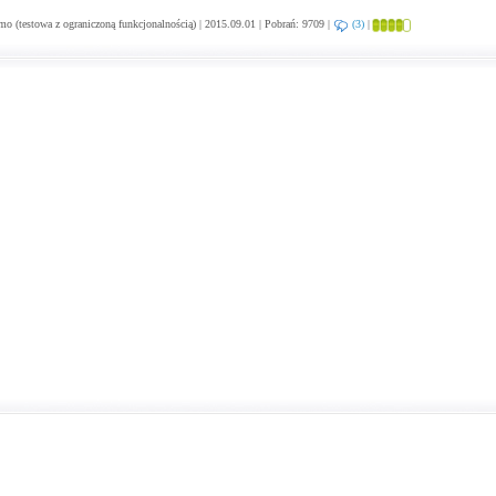
o (testowa z ograniczoną funkcjonalnością) | 2015.09.01 | Pobrań: 9709 |
(3)
|