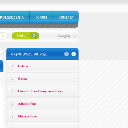
Helium
1
Opera
2
ChrisPC Free Anonymous Proxy
3
Adblock Plus
4
Mixmax Free
5