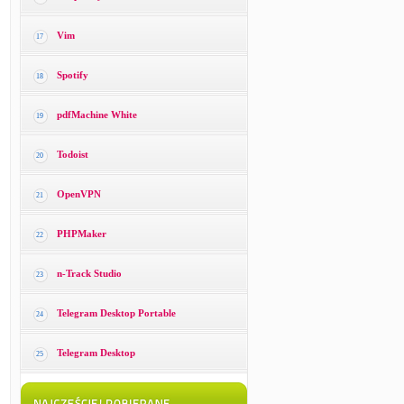
Vim
17
Spotify
18
pdfMachine White
19
Todoist
20
OpenVPN
21
PHPMaker
22
n-Track Studio
23
Telegram Desktop Portable
24
Telegram Desktop
25