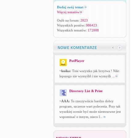
Dodaj swój temat
Więcej tematów
Osób na forum:
2023
Wszystkich postów:
986423
Wszystkich tematów:
172008
PotPlayer
~kuśka:
Tnie wszystko jak brzytwa ! Nikt
lepszego nie wymyślił i nie wymyśli ...
Directory List & Print
~AAA:
To rzeczywiście bardzo dobry
program, szczerze wart polecenia. Przy tak
wysokiej ocenie być może niestosowne jest
wspominać o innym, nieco l...