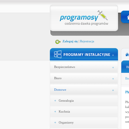
Zaloguj się
|
Rejestracja
Bezpieczeństwo
Biuro
Ilo
Domowe
Ph
Genealogia
Ph
ka
Kuchnia
wy
po
us
Organizery