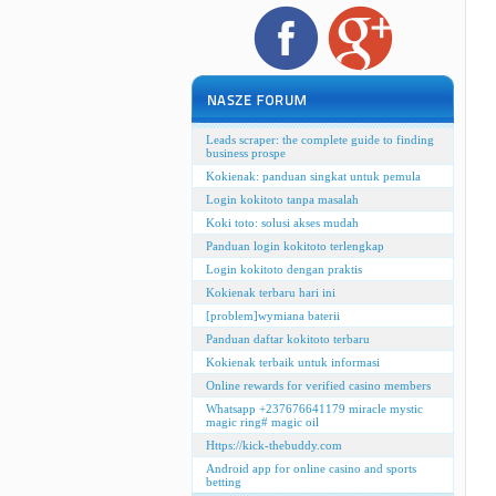
Leads scraper: the complete guide to finding
business prospe
Kokienak: panduan singkat untuk pemula
Login kokitoto tanpa masalah
Koki toto: solusi akses mudah
Panduan login kokitoto terlengkap
Login kokitoto dengan praktis
Kokienak terbaru hari ini
[problem]wymiana baterii
Panduan daftar kokitoto terbaru
Kokienak terbaik untuk informasi
Online rewards for verified casino members
Whatsapp +237676641179 miracle mystic
magic ring# magic oil
Https://kick-thebuddy.com
Android app for online casino and sports
betting