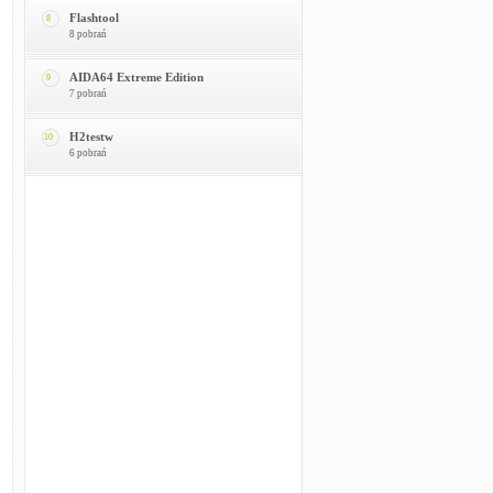
Flashtool
8
8 pobrań
AIDA64 Extreme Edition
9
7 pobrań
H2testw
10
6 pobrań