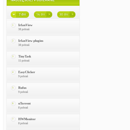
IrfanView
1
38 pobrań
IrfanView plugins
2
38 pobrań
TinyTask
3
15 pobrań
EasyClicker
4
9 pobrań
Rufus
5
9 pobrań
uTorrent
6
8 pobrań
HWMonitor
7
8 pobrań