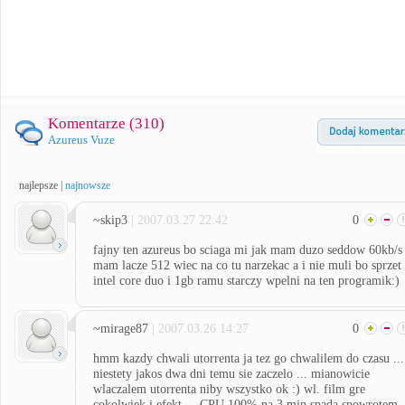
Komentarze (
310
)
Azureus Vuze
najlepsze
|
najnowsze
~skip3
| 2007.03.27 22:42
0
fajny ten azureus bo sciaga mi jak mam duzo seddow 60kb/s
mam lacze 512 wiec na co tu narzekac a i nie muli bo sprzet
intel core duo i 1gb ramu starczy wpelni na ten programik:)
~mirage87
| 2007.03.26 14:27
0
hmm kazdy chwali utorrenta ja tez go chwalilem do czasu ...
niestety jakos dwa dni temu sie zaczelo ... mianowicie
wlaczalem utorrenta niby wszystko ok :) wl. film gre
cokolwiek i efekt ... CPU 100% na 3 min spada spowrotem