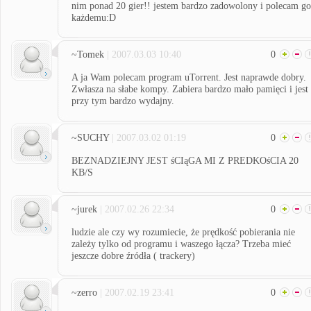
nim ponad 20 gier!! jestem bardzo zadowolony i polecam go
każdemu:D
~Tomek
| 2007.03.03 10:40
0
A ja Wam polecam program uTorrent. Jest naprawde dobry.
Zwłasza na słabe kompy. Zabiera bardzo mało pamięci i jest
przy tym bardzo wydajny.
~SUCHY
| 2007.03.02 01:19
0
BEZNADZIEJNY JEST śCIąGA MI Z PREDKOśCIA 20
KB/S
~jurek
| 2007.02.26 22:34
0
ludzie ale czy wy rozumiecie, że prędkość pobierania nie
zależy tylko od programu i waszego łącza? Trzeba mieć
jeszcze dobre źródła ( trackery)
~zerro
| 2007.02.19 23:41
0