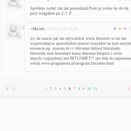
Spróbóje zrobić tak jak powiedział Piotr ja zrobie bo do tej
pory ściągałem po 2-3 :P
~Maciek
| 2007.01.18 10:36
0
wy sie znacie jak nie używaliście wielu klientów to sie nie
wypowiadajcie sprawdziłem prawie wszystkie na tym samy
torrencie,np. azureus dc++ bitcomet bitlord bittornado
bittorrent zeus bearshare kazaa shareaza bitspirit i wiele
innych i najszybszy jest BITCOMET!! oto link do najnowsze
wersji www.programosy.pl/program,bitcomet.html
1
2
3
4
5
6
7
8
9
10
11