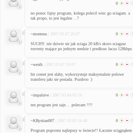
0
no ponoc fajny program, kolega polecil wiec go sciagam. a
tak propo, to jest legalne ...?
~monteus
| 2007.03.07 20:07
0
SUCHY: nie dziwie sie jak sciaga 20 kB/s skoro sciagasz
torrenty mające po jednym seedzie i predkosc łacza 128kbps
~westh
| 2007.03.07 19:07
0
bit comet jest slaby, wykorzystuje maksymalnie polowe
transferu jaki sie posiada. Pozdroo :)
~impalsive
| 2007.03.04 05:14
0
ten program jest zaje.... polecam !!!!
~KRystian007
| 2007.03.03 14:48
0
Program poprostu najlepszy w świecie!! Łacznie sciągnąłem