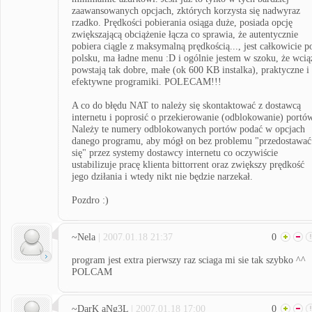
zaawansowanych opcjach, zktórych korzysta się nadwyraz
rzadko. Prędkości pobierania osiąga duże, posiada opcję
zwiększającą obciążenie łącza co sprawia, że autentycznie
pobiera ciągle z maksymalną prędkością..., jest całkowicie p
polsku, ma ładne menu :D i ogólnie jestem w szoku, że wcią
powstają tak dobre, małe (ok 600 KB instalka), praktyczne i
efektywne programiki. POLECAM!!!
A co do błędu NAT to należy się skontaktować z dostawcą
internetu i poprosić o przekierowanie (odblokowanie) portó
Należy te numery odblokowanych portów podać w opcjach
danego programu, aby mógł on bez problemu "przedostawać
się" przez systemy dostawcy internetu co oczywiście
ustabilizuje pracę klienta bittorrent oraz zwiększy prędkość
jego dziłania i wtedy nikt nie będzie narzekał.
Pozdro :)
~Nela
| 2007.01.18 21:37
0
program jest extra pierwszy raz sciaga mi sie tak szybko ^^
POLCAM
~DarK aNg3L
| 2007.01.18 17:00
0