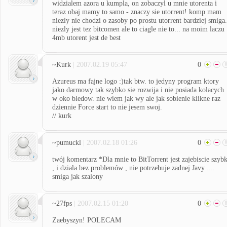
widzialem azora u kumpla, on zobaczyl u mnie utorenta i
teraz obaj mamy to samo - znaczy sie utorrent! komp mam
niezly nie chodzi o zasoby po prostu utorrent bardziej smiga.
niezly jest tez bitcomen ale to ciagle nie to... na moim laczu
4mb utorent jest de best
~Kurk
| 2007.02.19 05:47
0
Azureus ma fajne logo :)tak btw. to jedyny program ktory
jako darmowy tak szybko sie rozwija i nie posiada kolacych
w oko bledow. nie wiem jak wy ale jak sobienie klikne raz
dziennie Force start to nie jesem swoj.
// kurk
~pumuckl
| 2007.02.18 01:26
0
twój komentarz *Dla mnie to BitTorrent jest zajebiscie szybk
, i dziala bez problemów , nie potrzebuje zadnej Javy ....
smiga jak szalony
~27fps
| 2007.02.15 01:20
0
Zaebyszyn! POLECAM