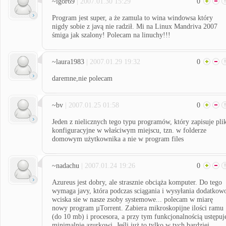
~igor69
| 2007.01.30 15:29
0
Program jest super, a że zamula to wina windowsa który
nigdy sobie z javą nie radził. Mi na Linux Mandriva 2007
śmiga jak szalony! Polecam na linuchy!!!
~laura1983
| 2007.01.29 19:32
0
daremne,nie polecam
~bv
| 2007.01.25 01:58
0
Jeden z nielicznych tego typu programów, który zapisuje pli
konfiguracyjne w właściwym miejscu, tzn. w folderze
domowym użytkownika a nie w program files
~nadachu
| 2007.01.24 19:26
0
Azureus jest dobry, ale strasznie obciąża komputer. Do tego
wymaga javy, która podczas sciągania i wysyłania dodatkow
wciska sie w nasze zsoby systemowe... polecam w miarę
nowy program µTorrent. Zabiera mikroskopijne ilości ramu
(do 10 mb) i procesora, a przy tym funkcjonalnością ustępuj
minimalnie azurkowi. Jeśli już to tylko w tych bardziej