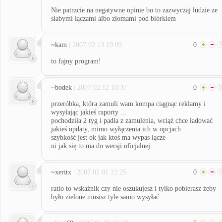
Nie patrzcie na negatywne opinie bo to zazwyczaj ludzie ze
słabymi łączami albo złomami pod biórkiem
~kam
| 2007.02.13 19:09
0
to fajny program!
~bodek
| 2007.02.12 10:37
0
przeróbka, która zamuli wam kompa ciągnąc reklamy i
wysyłając jakieś raporty ...
pochodziła 2 tyg i padła z zamulenia, wciąż chce ładować
jakieś updaty, mimo wyłączenia ich w opcjach
szybkość jest ok jak ktoś ma wypas łącze
ni jak się to ma do wersji oficjalnej
~xeritx
| 2007.02.01 22:25
0
ratio to wskażnik czy nie oszukujesz i tylko pobierasz żeby
było zielone musisz tyle samo wysyłać