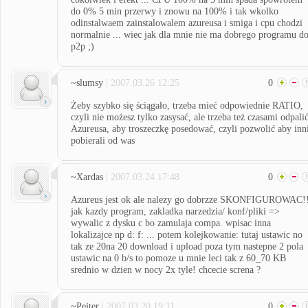
do 0% 5 min przerwy i znowu na 100% i tak wkolko
odinstalwaem zainstalowalem azureusa i smiga i cpu chodzi
normalnie ... wiec jak dla mnie nie ma dobrego programu d
p2p ;)
~slumsy
| 2007.03.26 12:25
0
Żeby szybko się ściągało, trzeba mieć odpowiednie RATIO,
czyli nie możesz tylko zasysać, ale trzeba też czasami odpali
Azureusa, aby troszeczkę posedować, czyli pozwolić aby inn
pobierali od was
~Xardas
| 2007.03.24 17:48
0
Azureus jest ok ale nalezy go dobrzze SKONFIGUROWAC!
jak kazdy program, zakladka narzedzia/ konf/pliki =>
wywalic z dysku c bo zamulaja compa. wpisac inna
lokalizajce np d: f: ... potem kolejkowanie: tutaj ustawic no
tak ze 20na 20 download i upload poza tym nastepne 2 pola
ustawic na 0 b/s to pomoze u mnie leci tak z 60_70 KB
srednio w dzien w nocy 2x tyle! chcecie screna ?
~Pejter
| 2007.03.20 19:11
0