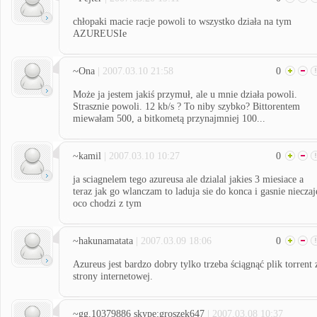
chłopaki macie racje powoli to wszystko działa na tym
AZUREUSIe
~Ona
| 2007.03.10 21:58
0
Może ja jestem jakiś przymuł, ale u mnie działa powoli.
Strasznie powoli. 12 kb/s ? To niby szybko? Bittorentem
miewałam 500, a bitkometą przynajmniej 100...
~kamil
| 2007.03.10 10:27
0
ja sciagnelem tego azureusa ale dzialal jakies 3 miesiace a
teraz jak go wlanczam to laduja sie do konca i gasnie nieczaj
oco chodzi z tym
~hakunamatata
| 2007.03.09 18:06
0
Azureus jest bardzo dobry tylko trzeba ściągnąć plik torrent 
strony internetowej.
~gg.10379886 skype:groszek647
| 2007.03.08 10:37