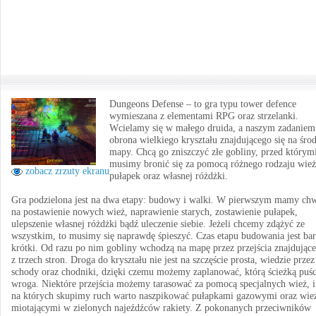
Dungeons Defense – to gra typu tower defence
wymieszana z elementami RPG oraz strzelanki.
Wcielamy się w małego druida, a naszym zadaniem 
obrona wielkiego kryształu znajdującego się na śro
mapy. Chcą go zniszczyć złe gobliny, przed którym
musimy bronić się za pomocą różnego rodzaju wież
zobacz zrzuty ekranu
pułapek oraz własnej różdżki.
Gra podzielona jest na dwa etapy: budowy i walki. W pierwszym mamy chw
na postawienie nowych wież, naprawienie starych, zostawienie pułapek,
ulepszenie własnej różdżki bądź uleczenie siebie. Jeżeli chcemy zdążyć ze
wszystkim, to musimy się naprawdę śpieszyć. Czas etapu budowania jest ba
krótki. Od razu po nim gobliny wchodzą na mapę przez przejścia znajdujące
z trzech stron. Droga do kryształu nie jest na szczęście prosta, wiedzie przez
schody oraz chodniki, dzięki czemu możemy zaplanować, którą ścieżką puś
wroga. Niektóre przejścia możemy tarasować za pomocą specjalnych wież, i
na których skupimy ruch warto naszpikować pułapkami gazowymi oraz wie
miotającymi w zielonych najeźdźców rakiety. Z pokonanych przeciwników