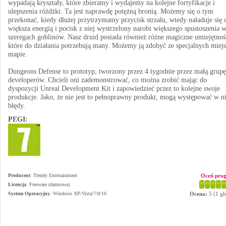
wypadają kryształy, które zbieramy i wydajemy na kolejne fortyfikacje i
ulepszenia różdżki. Ta jest naprawdę potężną bronią. Możemy się o tym
przekonać, kiedy dłużej przytrzymamy przycisk strzału, wtedy naładuje się 
większa energią i pocisk z niej wystrzelony narobi większego spustoszenia 
szeregach goblinów. Nasz druid posiada również różne magiczne umiejętnoś
które do działania potrzebują many. Możemy ją zdobyć ze specjalnych miejs
mapie.
Dungeons Defense to prototyp, tworzony przez 4 tygodnie przez małą grupę
developerów. Chcieli oni zademonstrować, co można zrobić mając do
dyspozycji Unreal Development Kit i zapowiedzieć przez to kolejne swoje
produkcje. Jako, że nie jest to pełnoprawny produkt, mogą występować w n
błędy.
PEGI:
Producent
:
Trendy Entertainment
Oceń pro
Licencja
: Freeware (darmowa)
System Operacyjny
:
Windows XP/Vista/7/8/10
Ocena:
5
(
1
gł