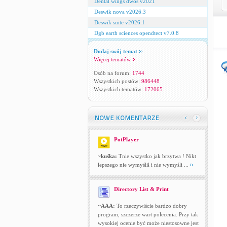
Dental wings dwos v2021
Deswik nova v2026.3
Deswik suite v2026.1
Dgb earth sciences opendtect v7.0.8
Dodaj swój temat
Więcej tematów
Osób na forum:
1744
Wszystkich postów:
986448
Wszystkich tematów:
172065
PotPlayer
~kuśka:
Tnie wszystko jak brzytwa ! Nikt
lepszego nie wymyślił i nie wymyśli ...
Directory List & Print
~AAA:
To rzeczywiście bardzo dobry
program, szczerze wart polecenia. Przy tak
wysokiej ocenie być może niestosowne jest