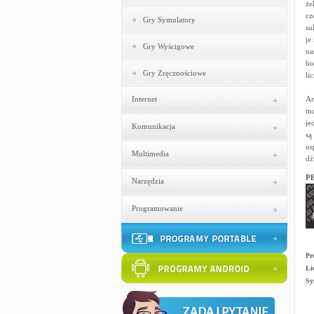
że
cz
Gry Symulatory
su
je
Gry Wyścigowe
na
bo
Gry Zręcznościowe
li
Internet
Ar
ma
je
Komunikacja
są
us
Multimedia
dź
PE
Narzędzia
Programowanie
Pr
Li
Sy