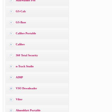
MailWasher Pro
2
GS-Calc
3
GS-Base
4
Calibre Portable
5
Calibre
6
360 Total Security
7
n-Track Studio
8
AIMP
9
VSO Downloader
10
Viber
11
Ahnenblatt Portable
12