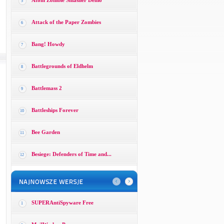
Atom Zombie Smasher Demo
5
Attack of the Paper Zombies
6
Bang! Howdy
7
Battlegrounds of Eldhelm
8
Battlemass 2
9
Battleships Forever
10
Bee Garden
11
Besiege: Defenders of Time and...
12
SUPERAntiSpyware Free
1