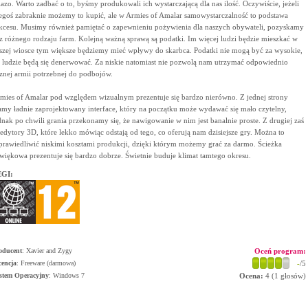
lazo. Warto zadbać o to, byśmy produkowali ich wystarczającą dla nas ilość. Oczywiście, jeżeli
egoś zabraknie możemy to kupić, ale w Armies of Amalar samowystarczalność to podstawa
kcesu. Musimy również pamiętać o zapewnieniu pożywienia dla naszych obywateli, pozyskamy
 z różnego rodzaju farm. Kolejną ważną sprawą są podatki. Im więcej ludzi będzie mieszkać w
szej wiosce tym większe będziemy mieć wpływy do skarbca. Podatki nie mogą być za wysokie,
 ludzie będą się denerwować. Za niskie natomiast nie pozwolą nam utrzymać odpowiednio
cznej armii potrzebnej do podbojów.
mies of Amalar pod względem wizualnym prezentuje się bardzo nierówno. Z jednej strony
my ładnie zaprojektowany interface, który na początku może wydawać się mało czytelny,
dnak po chwili grania przekonamy się, że nawigowanie w nim jest banalnie proste. Z drugiej zaś
 edytory 3D, które lekko mówiąc odstają od tego, co oferują nam dzisiejsze gry. Można to
prawiedliwić niskimi kosztami produkcji, dzięki którym możemy grać za darmo. Ścieżka
więkowa prezentuje się bardzo dobrze. Świetnie buduje klimat tamtego okresu.
GI:
oducent
:
Xavier and Zygy
Oceń program:
cencja
: Freeware (darmowa)
-
/5
stem Operacyjny
:
Windows 7
Ocena:
4
(
1
głosów)