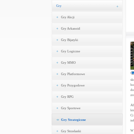
Gry
Gry Akcji
Gry Arkanoid
Gry Bijatyki
Gry Logiczne
Gry MMO
Gry Platformowe
sk
bo
Gry Przygodowe
do
zr
Gry RPG
Ab
Gry Sportowe
kt
Ci
Gry Strategiczne
in
W 
Gry Strzelanki