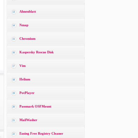
Ahnenblatt
13
Nmap
14
Chromium
15
Kaspersky Rescue Disk
16
Vim
17
Helium
18
PotPlayer
19
Passmark OSFMount
20
MailWasher
21
Eusing Free Registry Cleaner
22