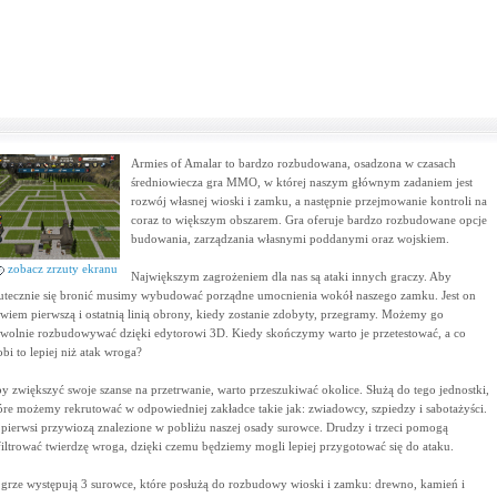
Armies of Amalar to bardzo rozbudowana, osadzona w czasach
średniowiecza gra MMO, w której naszym głównym zadaniem jest
rozwój własnej wioski i zamku, a następnie przejmowanie kontroli na
coraz to większym obszarem. Gra oferuje bardzo rozbudowane opcje
budowania, zarządzania własnymi poddanymi oraz wojskiem.
zobacz zrzuty ekranu
Największym zagrożeniem dla nas są ataki innych graczy. Aby
utecznie się bronić musimy wybudować porządne umocnienia wokół naszego zamku. Jest on
wiem pierwszą i ostatnią linią obrony, kiedy zostanie zdobyty, przegramy. Możemy go
wolnie rozbudowywać dzięki edytorowi 3D. Kiedy skończymy warto je przetestować, a co
obi to lepiej niż atak wroga?
y zwiększyć swoje szanse na przetrwanie, warto przeszukiwać okolice. Służą do tego jednostki,
óre możemy rekrutować w odpowiedniej zakładce takie jak: zwiadowcy, szpiedzy i sabotażyści.
 pierwsi przywiozą znalezione w pobliżu naszej osady surowce. Drudzy i trzeci pomogą
filtrować twierdzę wroga, dzięki czemu będziemy mogli lepiej przygotować się do ataku.
grze występują 3 surowce, które posłużą do rozbudowy wioski i zamku: drewno, kamień i