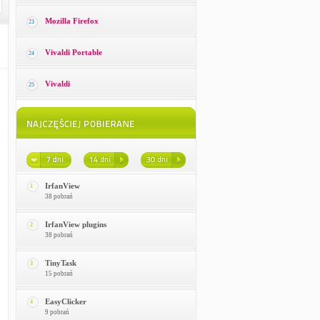
Mozilla Firefox
23
Vivaldi Portable
24
Vivaldi
25
IrfanView
1
38 pobrań
IrfanView plugins
2
38 pobrań
TinyTask
3
15 pobrań
EasyClicker
4
9 pobrań