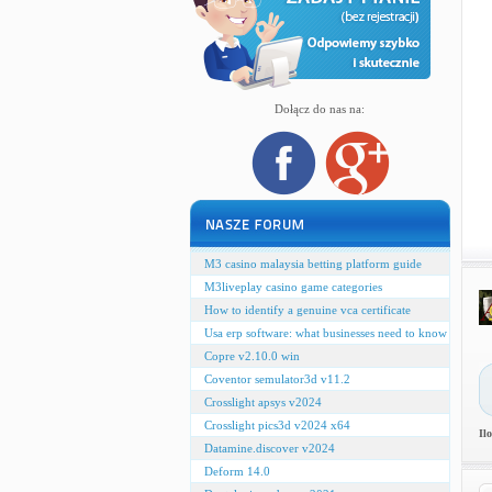
Dołącz do nas na:
M3 casino malaysia betting platform guide
M3liveplay casino game categories
How to identify a genuine vca certificate
Usa erp software: what businesses need to know
Copre v2.10.0 win
Coventor semulator3d v11.2
Crosslight apsys v2024
Crosslight pics3d v2024 x64
Il
Datamine.discover v2024
Deform 14.0