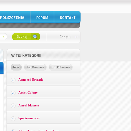
Armored Brigade
1
Artist Colony
2
Astral Masters
3
Spectromancer
4