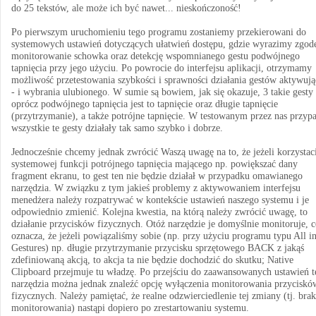
do 25 tekstów, ale może ich być nawet... nieskończoność!
Po pierwszym uruchomieniu tego programu zostaniemy przekierowani do
systemowych ustawień dotyczących ułatwień dostępu, gdzie wyrazimy zgod
monitorowanie schowka oraz detekcję wspomnianego gestu podwójnego
tapnięcia przy jego użyciu. Po powrocie do interfejsu aplikacji, otrzymamy
możliwość przetestowania szybkości i sprawności działania gestów aktywuj
- i wybrania ulubionego. W sumie są bowiem, jak się okazuje, 3 takie gesty 
oprócz podwójnego tapnięcia jest to tapnięcie oraz długie tapnięcie
(przytrzymanie), a także potrójne tapnięcie. W testowanym przez nas przyp
wszystkie te gesty działały tak samo szybko i dobrze.
Jednocześnie chcemy jednak zwrócić Waszą uwagę na to, że jeżeli korzystac
systemowej funkcji potrójnego tapnięcia mającego np. powiększać dany
fragment ekranu, to gest ten nie będzie działał w przypadku omawianego
narzędzia. W związku z tym jakieś problemy z aktywowaniem interfejsu
menedżera należy rozpatrywać w kontekście ustawień naszego systemu i je
odpowiednio zmienić. Kolejna kwestia, na którą należy zwrócić uwagę, to
działanie przycisków fizycznych. Otóż narzędzie je domyślnie monitoruje, 
oznacza, że jeżeli powiązaliśmy sobie (np. przy użyciu programu typu All i
Gestures) np. długie przytrzymanie przycisku sprzętowego BACK z jakąś
zdefiniowaną akcją, to akcja ta nie będzie dochodzić do skutku; Native
Clipboard przejmuje tu władzę. Po przejściu do zaawansowanych ustawień t
narzędzia można jednak znaleźć opcję wyłączenia monitorowania przyciskó
fizycznych. Należy pamiętać, że realne odzwierciedlenie tej zmiany (tj. brak
monitorowania) nastąpi dopiero po zrestartowaniu systemu.