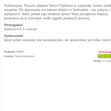
Podsumujmy. Naszym zdaniem Native Clipboard to wspaniałe, bardzo szybk
narzędzie. Do operowania wycinkami tekstów w Androidzie - jest jednym z
najlepszych. Jeżeli jednak jego działanie sprawi Wam początkowo kłopoty,
postarajcie się je rozwiązać wedle sugestii podanych powyżej.
Wymagania!
Android 4.0.3 i nowsze
Spolszczenie!
Język polski ustawiany jest automatycznie, ale spolszczenie jest tylko częśc
Producent
:
DHM47
Oceń pro
Licencja
: Freeware (darmowa)
Ocena:
5
(
1
gł