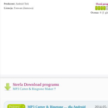
Producent
:
Android Tech
Oceń pro
Licencja
: Freeware (darmowa)
Ocena:
4
(
1
gł
Strefa Download programu
MP3 Cutter & Ringtone Maker !!
MP3 Cutter & Ringtone ... dla Android
2014-05-