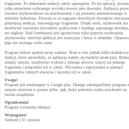
fragmentu. Po dokonaniu selekcji całość zapisujemy. Po tej operacji, pozost
tylko ustawienie wybranego wycinka utworu jako dzwonka. Aplikacja pozw
również użytkownikowi na uruchomienie z jej poziomu zainstalowanego w
telefonie dyktafonu. Pozwala to na nagranie dowolnych dźwięków otoczenia
późniejszą selekcję, interesującego fragmentu. Dzięki temu, użytkownik ma
możliwość tworzenia dzwonków praktycznie z każdego zapisanego dźwięku,
też odgłosu. Ilość kombinacji jest ograniczona tylko poprzez wyobraźnię
użytkownika. Interfejs aplikacji jest intuicyjny i łatwy w obsłudze. Opanow
jego nie wymaga wiele czasu.
Program dobrze spełnia swoje zadanie. Brak w nim jednak kilku dodatkowy
funkcji, które sprawiłyby, że aplikacja stałaby się bardziej atrakcyjna. Braku
między innymi, możliwości wyboru z jednego utworu, więcej niż jednego
fragmentu i połączenia ich w całość. Wycinania i zapisywania w pamięci
fragmentów różnych utworów i łączenia ich w całość.
Uwaga!
Program jest niedostępny w Google play. Dlatego udostępniliśmy program 
naszym serwerze w postaci pliku .apk, który pobraniu trzeba uruchomić na
swoim urządzeniu.
Ograniczenia!
Program wyświetla reklamy.
Wymagania!
Android 2.0 i nowszy.