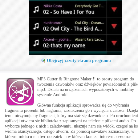
Obejrzyj zrzuty ekranu programu
MP3 Cutter & Ringtone Maker !! to prosty program do
tworzenia dzwonków oraz dźwięków powiadomień z pli
mp3. Działa na urządzeniach wyposażonych w mobilny
systemie Android.
Główna funkcja aplikacji sprowadza się do wybrania
fragmentu piosenki lub nagrania, zaznaczenia go i wycięcia z całości. Dzięk
temu otrzymujemy fragment, który ma stać się dzwonkiem. Po uruchomien
aplikacji otwiera się biblioteka z zapisanymi na telefonie plikami audio. Po
wyborze jednego z nich i załadowaniu, ukazuje nam się widok, czegoś na ksz
widma akustycznego, całego utworu. Za pomocą suwaków zaznaczamy, w
którym miejscu ma być początek, a w którym koniec, interesującego nas