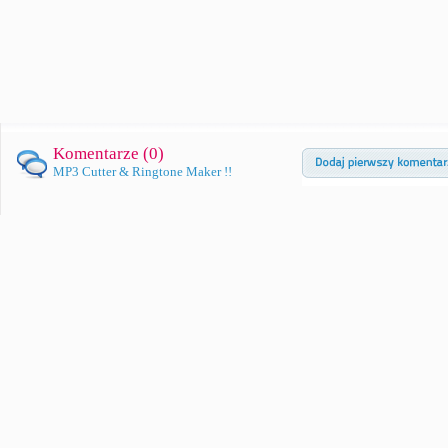
Komentarze (
0
)
MP3 Cutter & Ringtone Maker !!