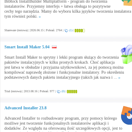
BitRock InstallBuilder Multiplatform - program do tworzenia
instalatorów. Przyjemny interfejs + łatwa obsługa to pozytywne
cechy tego narzędzia. Mamy do wyboru kilka języków tworzenia instalatora
tym również polski.
Shareware (testowa) | 2026.06.15 | Pobrań: 2764 |
(1)
|
Smart Install Maker 5.04
Smart Install Maker to sprytny i lekki program służący do tworzenia
pakietów instalacyjnych w kilku prostych krokach. Choć aplikacja
jest łatwa w obsłudze i przyjazna użytkownikowi, za jej pomocą można
kompilować naprawdę złożone i funkcjonalne instalatory. Po określeniu
podstawowych danych pakietu instalacyjnego (takich jak nazwa i ...
Trial (testowa) | 2013.08.16 | Pobrań: 977 |
(0)
|
Advanced Installer 23.8
Advanced Installer to rozbudowany program, przy pomocy którego
możliwe jest tworzenie funkcjonalnych instalatorów aplikacji i
dodatków. Ze względu na oferowaną ilość szczegółowych opcji, jest to