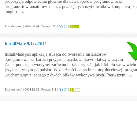
propozycja odpowiednia głównie dla deweloperów programów oraz
programistów-amatorów, nie zaś przeciętnych użytkowników komputera, kt
moglib...
Trial (testowa) | 2026.06.24 | Pobrań: 595 |
(0)
|
InstallMate 9.122.7614
InstallMate jest aplikacją służąca do tworzenia instalatorów
oprogramowania, bardzo przyjazną użytkownikowi i łatwą w użyciu.
Za jej pomocą utworzymy zarówno instalatory 32-, jak i 64-bitowe w wielu
językach, w tym po polsku. W zależności od architektury docelowej, progr
uruchamiamy z jednego z dwóch plików wykonywalnych. Pierwszym...
Trial (testowa) | 2024.12.24 | Pobrań: 511 |
(0)
|