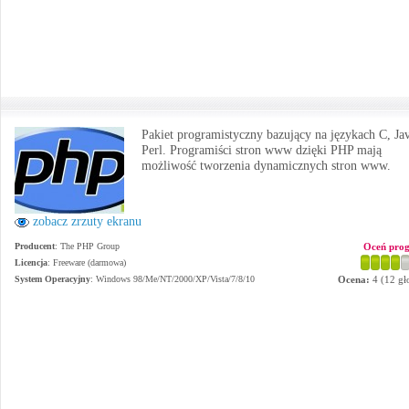
Pakiet programistyczny bazujący na językach C, Jav
Perl. Programiści stron www dzięki PHP mają
możliwość tworzenia dynamicznych stron www.
zobacz zrzuty ekranu
Producent
:
The PHP Group
Oceń pro
Licencja
: Freeware (darmowa)
System Operacyjny
:
Windows 98/Me/NT/2000/XP/Vista/7/8/10
Ocena:
4
(
12
gł