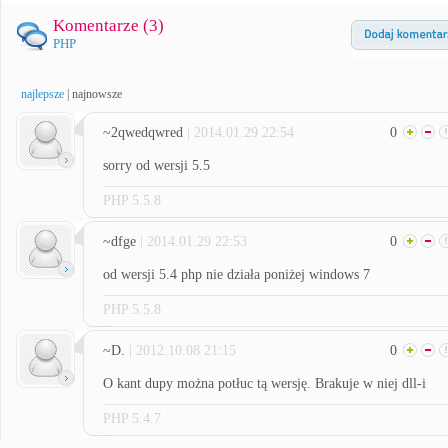
Komentarze (
3
)
PHP
najlepsze
|
najnowsze
~2qwedqwred
| 2014.01.29 22:54
0
sorry od wersji 5.5
PHP 5.5.8
~dfge
| 2014.01.29 22:53
0
od wersji 5.4 php nie działa poniżej windows 7
PHP 5.5.8
~D.
| 2012.10.08 21:15
0
O kant dupy można potłuc tą wersję. Brakuje w niej dll-i
PHP 5.4.7