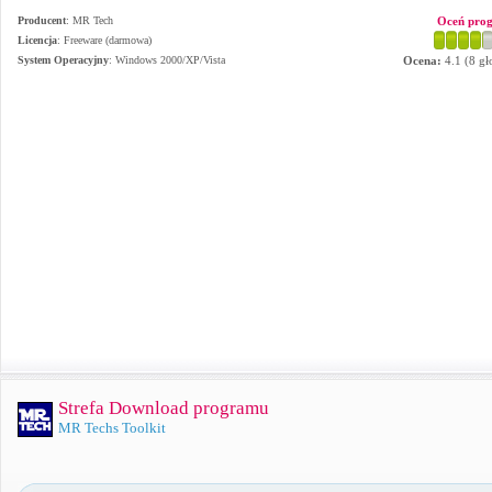
Producent
:
MR Tech
Oceń pro
Licencja
: Freeware (darmowa)
System Operacyjny
:
Windows 2000/XP/Vista
Ocena:
4.1
(
8
gł
Strefa Download programu
MR Techs Toolkit