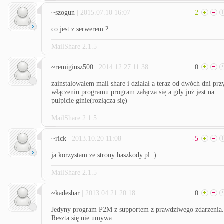
~szogun
| 2015.07.10 16:07
2
co jest z serwerem ?
MailShare 2.1.5
~remigiusz500
| 2014.12.27 11:38
0
zainstalowałem mail share i działał a teraz od dwóch dni prz
włączeniu programu program załącza się a gdy już jest na
pulpicie ginie(rozłącza się)
MailShare 2.1.5
~rick
| 2013.10.20 11:08
-5
ja korzystam ze strony haszkody.pl :)
MailShare 2.1.5
~kadeshar
| 2013.04.21 20:18
0
Jedyny program P2M z supportem z prawdziwego zdarzenia.
Reszta się nie umywa.