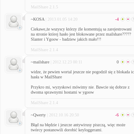
MailShare 2.1.5
~KOSA
| 2013.01.05 14:20
-4
Ciekawe,że wszyscy którzy źle komentują sa zarejestrowani
na stronie której hasło jest blokowane przez mailshare?????
Slanter i Ygoow - badziew jakich mało!!!
MailShare 2.1.4
~mailshare
| 2012.12.23 00:11
0
widze, że pewien wortal jeszcze nie pogodził się z blokada i
hasła w MailShare
Przykro mi, wyzyskowi mówimy nie. Bawcie się dobrze z
dwoma sprawnymi hostami w ygoow
MailShare 2.1.4
~Qwerty
| 2012.10.16 20:50
-6
Błąd na błędzie i jeszcze antywirusy piszczą, więc może
twórcy postanowili dorobić keyloggerami.