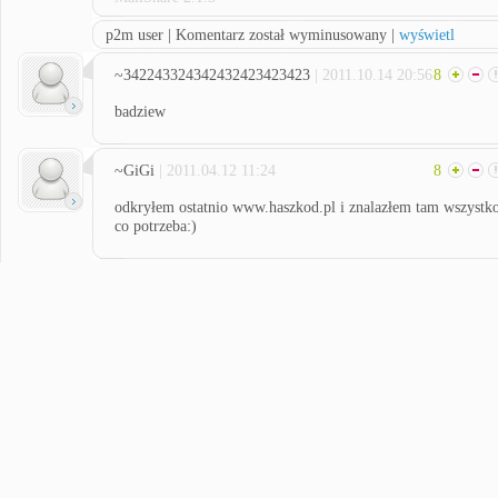
p2m user | Komentarz został wyminusowany |
wyświetl
~342243324342432423423423
| 2011.10.14 20:56
8
badziew
~GiGi
| 2011.04.12 11:24
8
odkryłem ostatnio www.haszkod.pl i znalazłem tam wszystk
co potrzeba:)