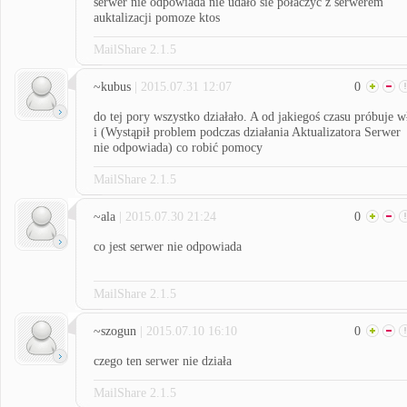
serwer nie odpowiada nie udało sie połaczyc z serwerem
auktalizacji pomoze ktos
MailShare 2.1.5
~kubus
| 2015.07.31 12:07
0
do tej pory wszystko działało. A od jakiegoś czasu próbuje w
i (Wystąpił problem podczas działania Aktualizatora Serwer
nie odpowiada) co robić pomocy
MailShare 2.1.5
~ala
| 2015.07.30 21:24
0
co jest serwer nie odpowiada
MailShare 2.1.5
~szogun
| 2015.07.10 16:10
0
czego ten serwer nie działa
MailShare 2.1.5