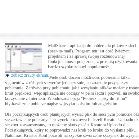
MailShare - aplikacja do pobierania plików z sieci
(peer-to-mail). Program ten jest dość świeżym
projektem i za sprawą swojej rozbudowanej
funkcjonalności połączonej z prostotą użytkowania
bardzo szybko zdobył popularność.
zobacz zrzuty ekranu
Wiele osób doceni możliwość pobierania kilku
segmentów z różnych serwerów jednocześnie, co znacznie przyspieszy
pobieranie. Zarówno przy pobieraniu jak i wysyłaniu plików możemy ustaw
limit prędkości, więc aplikacja nie obciąży w pełni łącza i pozwoli na swob
korzystanie z Internetu. Wbudowana opcja "Pobierz napisy do filmu"
błyskawicznie pobierze napisy w języku polskim lub angielskim.
Dla początkujących osób planujących wysłać plik do sieci p2m pomocne ok
się zestawienie polecanych skrzynek pocztowych. Jeżeli Kreator Uploadu ok
się zbyt zaawansowany, to możemy skorzystać z Kreatora Uploadu dla
Początkujących, który to poprowadzi nas krok po kroku do wysłania pliku.
Natomiast Kreator Kont pozwoli na szybkie stworzenie skrzynek do wysyłan