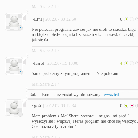
MailShare 2.1.4
~Erni
| 2012.07.30 22:50
0
Nie polecam programu zawsze jak nie urok to sraczka, błąd
na błędzie błędy pogania i zawsze trzeba naprawiać paczki,
jak się da
MailShare 2.1.4
~Karol
| 2012.07.19 10:08
4
Same problemy z tym programem... Nie polecam.
MailShare 2.1.4
Rafal | Komentarz został wyminusowany |
wyświetl
~gość
| 2012.07.09 12:34
0
Mam problem z MailShare, wczoraj '' migną'' mi prąd (
wyłaczył sie i włączył) i teraz program nie chce się włączyć 
Coś można z tym zrobic?
MailShare 2.1.3