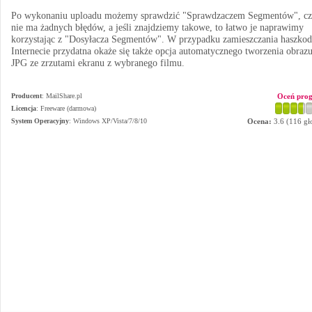
Po wykonaniu uploadu możemy sprawdzić "Sprawdzaczem Segmentów", c
nie ma żadnych błędów, a jeśli znajdziemy takowe, to łatwo je naprawimy
korzystając z "Dosyłacza Segmentów". W przypadku zamieszczania haszko
Internecie przydatna okaże się także opcja automatycznego tworzenia obraz
JPG ze zrzutami ekranu z wybranego filmu.
Producent
:
MailShare.pl
Oceń pro
Licencja
: Freeware (darmowa)
System Operacyjny
:
Windows XP/Vista/7/8/10
Ocena:
3.6
(
116
gł