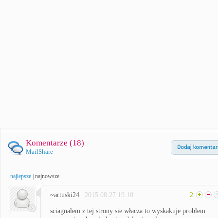
Komentarze (
18
)
MailShare
najlepsze
|
najnowsze
~artuski24
| 2015.08.27 19:10
2
sciagnalem z tej strony sie włacza to wyskakuje problem