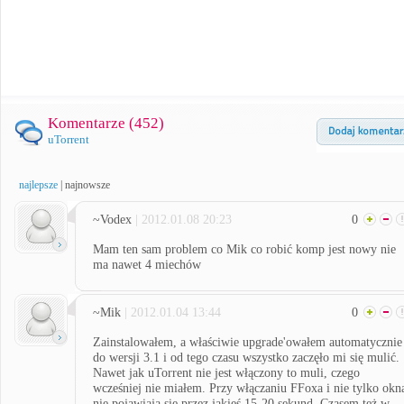
Komentarze (
452
)
uTorrent
najlepsze
|
najnowsze
~Vodex
| 2012.01.08 20:23
0
Mam ten sam problem co Mik co robić komp jest nowy nie
ma nawet 4 miechów
~Mik
| 2012.01.04 13:44
0
Zainstalowałem, a właściwie upgrade'owałem automatycznie
do wersji 3.1 i od tego czasu wszystko zaczęło mi się mulić.
Nawet jak uTorrent nie jest włączony to muli, czego
wcześniej nie miałem. Przy włączaniu FFoxa i nie tylko okn
nie pojawiają się przez jakieś 15-20 sekund. Czasem też w