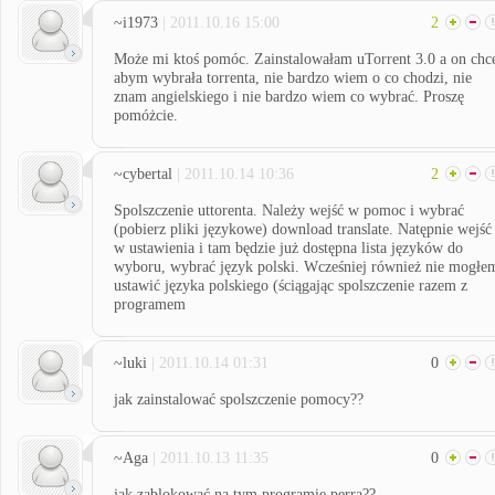
~i1973
| 2011.10.16 15:00
2
Może mi ktoś pomóc. Zainstalowałam uTorrent 3.0 a on chc
abym wybrała torrenta, nie bardzo wiem o co chodzi, nie
znam angielskiego i nie bardzo wiem co wybrać. Proszę
pomóżcie.
~cybertal
| 2011.10.14 10:36
2
Spolszczenie uttorenta. Należy wejść w pomoc i wybrać
(pobierz pliki językowe) download translate. Natępnie wejść
w ustawienia i tam będzie już dostępna lista języków do
wyboru, wybrać język polski. Wcześniej również nie mogłe
ustawić języka polskiego (ściągając spolszczenie razem z
programem
~luki
| 2011.10.14 01:31
0
jak zainstalować spolszczenie pomocy??
~Aga
| 2011.10.13 11:35
0
jak zablokować na tym programie perra??