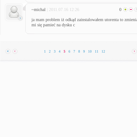
~michal
| 2011.07.16 12:26
0
ja mam problem iż odkąd zainstalowałem utorenta to zmieni
mi się pamieć na dysku c
1
2
3
4
5
6
7
8
9
10
11
12