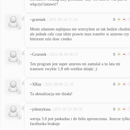
włączyć/ustawić?
~grzesiek
| 2011.09.10 17:24
0
Moim zdaniem najlepsza nie wierzylem ze tak bedzie chodzi
ale jednak caly czas idzie prawie max transfer w azureus czy
bittorent szlo dosc cienko
~Grzesiek
| 2011.08.10 06:27
0
Ten program jest super azureus mi zamulal a tu lata mi
transwer zwykle 1,8 mb wielkie dzięki ;)
~XRay
| 2011.08.09 22:18
0
Ta aktualizacja nie działa!
~johnnykasa
| 2011.07.31 09:59
0
wersja 3.0 jest paskudna i do bólu uproszczona. Jeszcze tylk
facebooka brakuje