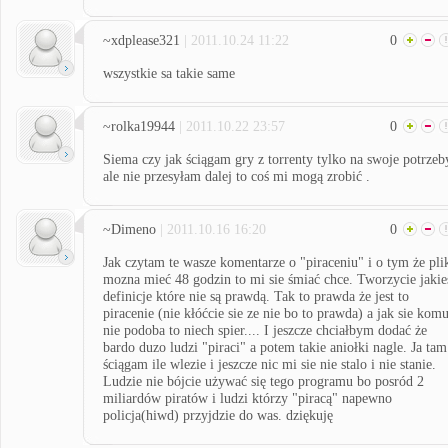
~xdplease321
| 2011.10.24 11:22
0
wszystkie sa takie same
~rolka19944
| 2011.10.22 23:57
0
Siema czy jak ściągam gry z torrenty tylko na swoje potrzeb
ale nie przesyłam dalej to coś mi mogą zrobić .
~Dimeno
| 2011.10.16 16:20
0
Jak czytam te wasze komentarze o "piraceniu" i o tym że pli
mozna mieć 48 godzin to mi sie śmiać chce. Tworzycie jakie
definicje które nie są prawdą. Tak to prawda że jest to
piracenie (nie kłóćcie sie ze nie bo to prawda) a jak sie kom
nie podoba to niech spier.... I jeszcze chciałbym dodać że
bardo duzo ludzi "piraci" a potem takie aniołki nagle. Ja tam
ściągam ile wlezie i jeszcze nic mi sie nie stalo i nie stanie.
Ludzie nie bójcie używać się tego programu bo posród 2
miliardów piratów i ludzi którzy "piracą" napewno
policja(hiwd) przyjdzie do was. dziękuję