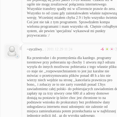
ogóle nie mogę zrealizować połączenia internetowego.
Wszystkie transfery spadły mi w uTorrencie prawie do zera.
Wszystko to od czasu gdy zainstalowałem właśnie najnowszą
wersję. Wcześniej miałem chyba 2.9 i było wszystko świetni
Coś jest nie tak z tym programem. Sprawdzałem kompa
wieloma programami i mam wszystko ok. Chętnie cofnąłby
system, ale pewien 'specjalista' wykasował mi punkty
przywracania :/
~zyczliwy..
| 2011.12.29 11:24
-6
Ku przestrodze i do przemyslenia dla kazdego..programy
torentowe przy pobieraniu np chocby 1 utworu mp3 odrazu
wysyła do innych mozliwosc pobierania z tego własnie pliku
co staje sie ,,rozpowszechnianiem to jest juz karalne nie
mówiac o przetrzymuwaniu plików ponad 48 h a kto nie
wierzy niech wejdzie na stronę ,,kancelaria prawnicza pro
bono,, i zobaczy ze to nie zarty rozesłali ponad 13tys
zawiadomienz całej polski- do pobierajacych zawiadomien d
zapłaty np za trzy utwory cene 600 zł a adresy domowe
dostają na postawie ip które choc jest chronione to na
podstawie wniosku do prokuratury bez problemów dany
usługodawca internetu musi udostepnic nie zaleznie od
miejsca zamieszkaniaia potem przesłuchania sa w najblizszej
jednostce policji itd.. az do wyroku sadowego.