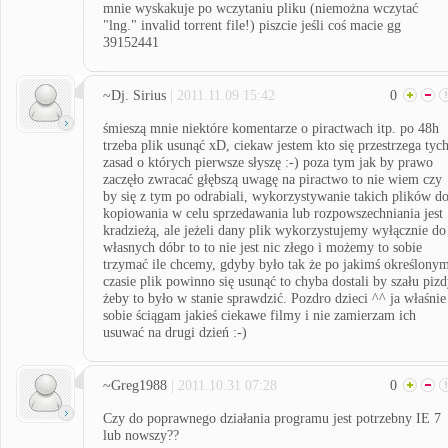
mnie wyskakuje po wczytaniu pliku (niemożna wczytać
"lng." invalid torrent file!) piszcie jeśli coś macie gg
39152441
~Dj. Sirius
| 2011.11.09 15:42
0
śmieszą mnie niektóre komentarze o piractwach itp. po 48h
trzeba plik usunąć xD, ciekaw jestem kto się przestrzega tyc
zasad o których pierwsze słyszę :-) poza tym jak by prawo
zaczęło zwracać głębszą uwagę na piractwo to nie wiem czy
by się z tym po odrabiali, wykorzystywanie takich plików d
kopiowania w celu sprzedawania lub rozpowszechniania jest
kradzieżą, ale jeżeli dany plik wykorzystujemy wyłącznie do
własnych dóbr to to nie jest nic złego i możemy to sobie
trzymać ile chcemy, gdyby było tak że po jakimś określony
czasie plik powinno się usunąć to chyba dostali by szału piz
żeby to było w stanie sprawdzić. Pozdro dzieci ^^ ja właśnie
sobie ściągam jakieś ciekawe filmy i nie zamierzam ich
usuwać na drugi dzień :-)
~Greg1988
| 2011.10.31 07:28
0
Czy do poprawnego działania programu jest potrzebny IE 7
lub nowszy??