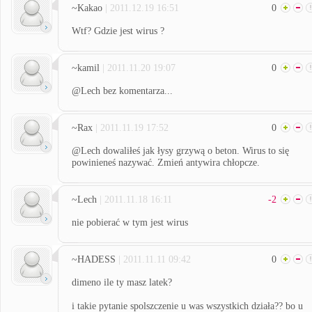
~Kakao
| 2011.12.19 16:51
0
Wtf? Gdzie jest wirus ?
~kamil
| 2011.11.20 19:07
0
@Lech bez komentarza...
~Rax
| 2011.11.19 17:52
0
@Lech dowaliłeś jak łysy grzywą o beton. Wirus to się
powinieneś nazywać. Zmień antywira chłopcze.
~Lech
| 2011.11.18 16:11
-2
nie pobierać w tym jest wirus
~HADESS
| 2011.11.11 09:42
0
dimeno ile ty masz latek?
i takie pytanie spolszczenie u was wszystkich działa?? bo u