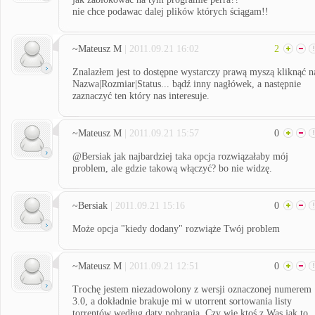
nie chce podawac dalej plików których ściągam!!
~Mateusz M
| 2011.09.21 16:02
2
Znalazłem jest to dostępne wystarczy prawą myszą kliknąć n
Nazwa|Rozmiar|Status... bądź inny nagłówek, a następnie
zaznaczyć ten który nas interesuje.
~Mateusz M
| 2011.09.21 15:57
0
@Bersiak jak najbardziej taka opcja rozwiązałaby mój
problem, ale gdzie takową włączyć? bo nie widzę.
~Bersiak
| 2011.09.21 15:16
0
Może opcja "kiedy dodany" rozwiąże Twój problem
~Mateusz M
| 2011.09.21 12:51
0
Trochę jestem niezadowolony z wersji oznaczonej numerem
3.0, a dokładnie brakuje mi w utorrent sortowania listy
torrentów według daty pobrania. Czy wie ktoś z Was jak to