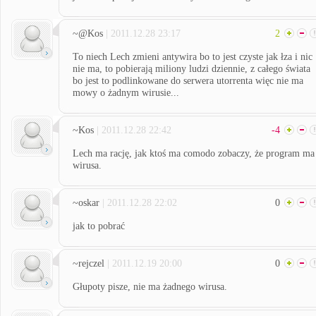
~@Kos
| 2011.12.28 23:17
2
To niech Lech zmieni antywira bo to jest czyste jak łza i nic
nie ma, to pobierają miliony ludzi dziennie, z całego świata
bo jest to podlinkowane do serwera utorrenta więc nie ma
mowy o żadnym wirusie...
~Kos
| 2011.12.28 22:42
-4
Lech ma rację, jak ktoś ma comodo zobaczy, że program ma
wirusa.
~oskar
| 2011.12.28 22:02
0
jak to pobrać
~rejczel
| 2011.12.19 20:00
0
Głupoty pisze, nie ma żadnego wirusa.