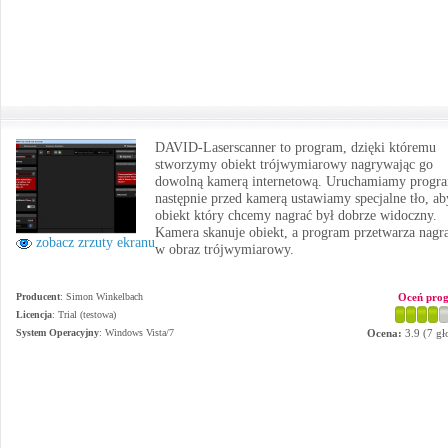
DAVID-Laserscanner to program, dzięki któremu
stworzymy obiekt trójwymiarowy nagrywając go
dowolną kamerą internetową. Uruchamiamy progr
następnie przed kamerą ustawiamy specjalne tło, ab
obiekt który chcemy nagrać był dobrze widoczny.
Kamera skanuje obiekt, a program przetwarza nagr
zobacz zrzuty ekranu
w obraz trójwymiarowy.
Producent
:
Simon Winkelbach
Oceń pro
Licencja
: Trial (testowa)
System Operacyjny
:
Windows Vista/7
Ocena:
3.9
(
7
gł