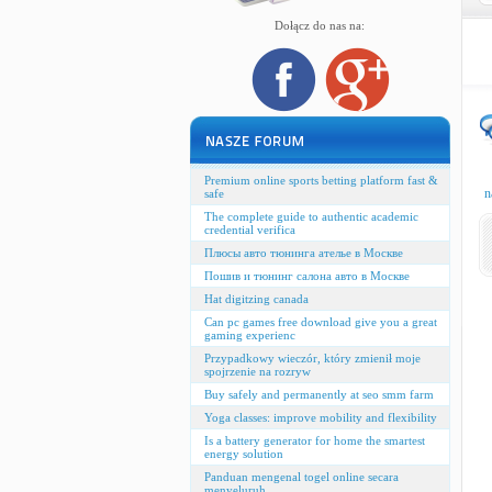
Dołącz do nas na:
Premium online sports betting platform fast &
n
safe
The complete guide to authentic academic
credential verifica
Плюсы авто тюнинга ателье в Москве
Пошив и тюнинг салона авто в Москве
Hat digitzing canada
Can pc games free download give you a great
gaming experienc
Przypadkowy wieczór, który zmienił moje
spojrzenie na rozryw
Buy safely and permanently at seo smm farm
Yoga classes: improve mobility and flexibility
Is a battery generator for home the smartest
energy solution
Panduan mengenal togel online secara
menyeluruh