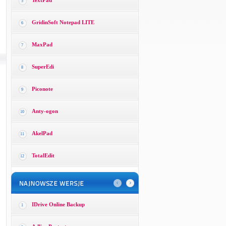
TextPad
5
GridinSoft Notepad LITE
6
MaxPad
7
SuperEdi
8
Piconote
9
Anty-ogon
10
AkelPad
11
TotalEdit
12
IDrive Online Backup
1