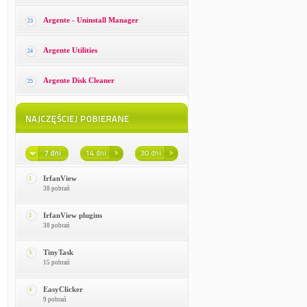
Argente - Uninstall Manager
23
Argente Utilities
24
Argente Disk Cleaner
25
IrfanView
1
38 pobrań
IrfanView plugins
2
38 pobrań
TinyTask
3
15 pobrań
EasyClicker
4
9 pobrań