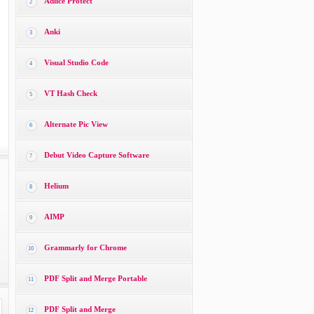
Adlice Protect
2
Anki
3
Visual Studio Code
4
VT Hash Check
5
Alternate Pic View
6
Debut Video Capture Software
7
Helium
8
AIMP
9
Grammarly for Chrome
10
PDF Split and Merge Portable
11
PDF Split and Merge
12