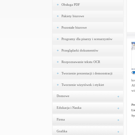
Obsługa PDF
Pakiety biurowe
Pozostałe biurowe
Programy dla pisarzy i scenarzystów
Przeglądarki dokumentów
Rozpoznawanie tekstu OCR
Tworzenie prezentacji i demonstracji
kr
Tworzenie wizytówek i etykiet
Ab
wi
Domowe
Pr
Edukacja i Nauka
Li
Sy
Firma
Grafika