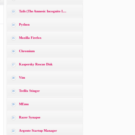
Tails (The Amnesic Incognito L...
13
Python
14
Mozilla Firefox
15
Chromium
16
Kaspersky Rescue Disk
17
Vim
18
Trellix Stinger
19
MEmu
20
Razer Synapse
21
Argente Startup Manager
22