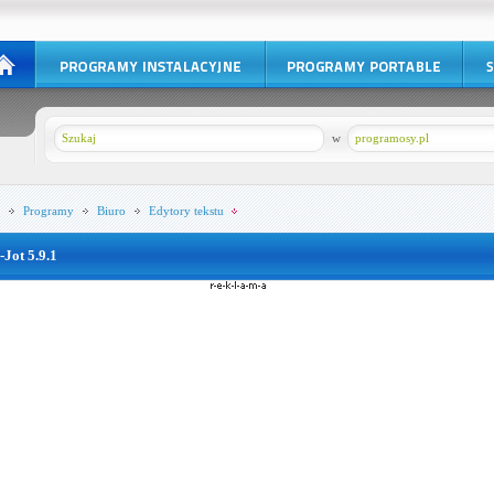
w
programosy.pl
Programy
Biuro
Edytory tekstu
-Jot 5.9.1