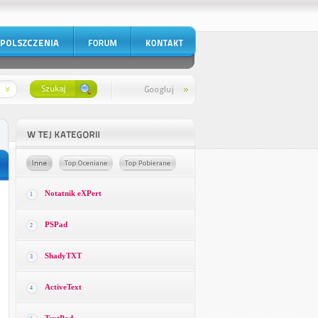
Notatnik eXPert
1
PSPad
2
ShadyTXT
3
ActiveText
4