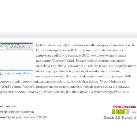
Q-Jot to darmowy edytor tekstowy o całkiem sporych możliwościach.
Oprócz obsługi formatu RTF program umożliwia otwieranie i
zapisywanie plików w formacie DOC, wykorzystywanym przez
popularny Microsoft Word. Ponadto edytor oferuje wstawianie
obrazków i obiektów, wstawianie plików do tekstu, auto zapisywanie z
określoną częstotliwością przez użytkownika, definiowanie
zobacz zrzuty ekranu
marginesów i wcięć. Bardzo przydaje sie również opcja nawet 100-
otnego cofania i ponawiania zmian w tekście oraz funkcja drag&drop. W odróżnieniu od
iWord'a i Angel Writer'a, program ma nieco inny interfejs, jednak jego obsługa nie sprawia
ększych kłopotów - można go śmiało polecić jako alternatywę dla systemowego WordPad'a.
oducent
:
xtort
Oceń program:
cencja
: Freeware (darmowa)
-
/5
stem Operacyjny
:
Windows 2000/XP
Ocena:
3.8
(
8
głosów)