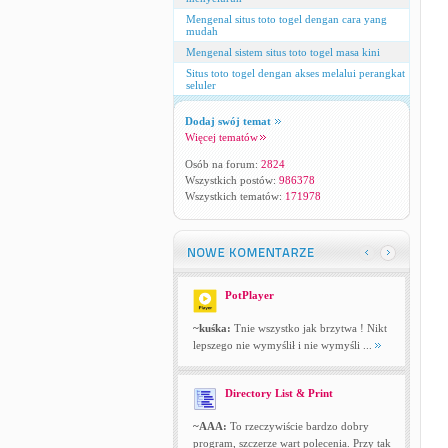
Mengenal situs toto togel dengan cara yang
mudah
Mengenal sistem situs toto togel masa kini
Situs toto togel dengan akses melalui perangkat
seluler
Dodaj swój temat
Więcej tematów
Osób na forum:
2824
Wszystkich postów:
986378
Wszystkich tematów:
171978
PotPlayer
~kuśka:
Tnie wszystko jak brzytwa ! Nikt
lepszego nie wymyślił i nie wymyśli ...
Directory List & Print
~AAA:
To rzeczywiście bardzo dobry
program, szczerze wart polecenia. Przy tak