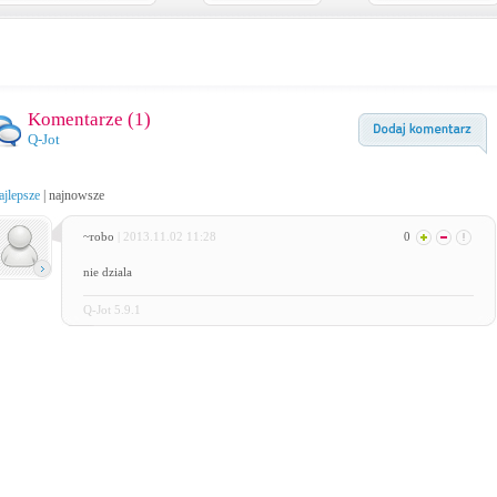
Komentarze (
1
)
Q-Jot
ajlepsze
|
najnowsze
~robo
| 2013.11.02 11:28
0
nie dziala
Q-Jot 5.9.1