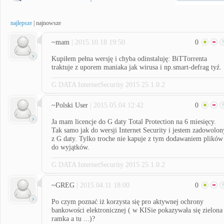
najlepsze
|
najnowsze
~mam
| 2015.10.18 19:50
0
Kupiłem pełna wersję i chyba odinstaluję: BiTTorrenta
traktuje z uporem maniaka jak wirusa i np.smart-defrag tyź.
G DATA InternetSecurity 2015 25.1.0.2
~Polski User
| 2015.05.04 12:42
0
Ja mam licencje do G daty Total Protection na 6 miesięcy.
Tak samo jak do wersji Internet Security i jestem zadowolon
z G daty. Tylko troche nie kapuje z tym dodawaniem plików
do wyjątków.
G DATA InternetSecurity 2015 25.1.0.2
~GREG
| 2015.04.11 18:00
0
Po czym poznać iż korzysta się pro aktywnej ochrony
bankowości elektronicznej ( w KISie pokazywała się zielona
ramka a tu ...)?