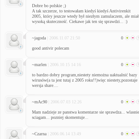
Dobre bo polskie ;)
A tak szczerze, to testowałam kiedyś kiedyś Antivirenkit
2005, który jeszcze wtedy był niezłym zamulaczem, ale miał
wysoką skuteczność. Ciekawe jak ten się sprawdzi... :)
~jagoda
| 2006.11.07 21:50
0
good antivir polecam
~marlen
| 2006.10.15 14:16
0
to bardzo dobry program,niestety niemożna uaktualnić bazy
wirusów(a ta jest tutaj z 2005 roku!!)więc niestety,pozostaje
wersja share....
~mAc90
| 2006.07.03 12:26
0
Mam nadzieje ze panstwa komentarze sie sprawdza... wlasni
sciagam... pozniej skomentuje...
~Czarna
| 2006.06.14 13:49
0