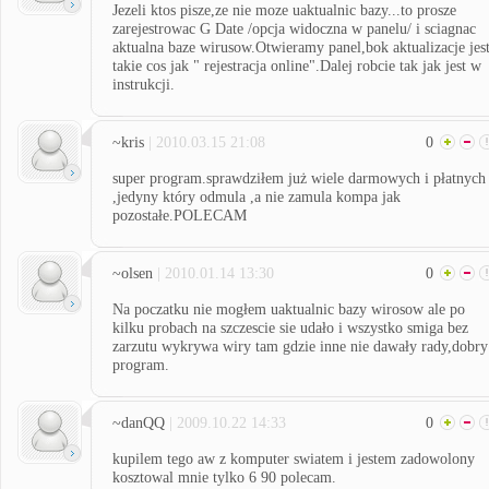
Jezeli ktos pisze,ze nie moze uaktualnic bazy...to prosze
zarejestrowac G Date /opcja widoczna w panelu/ i sciagnac
aktualna baze wirusow.Otwieramy panel,bok aktualizacje jes
takie cos jak " rejestracja online".Dalej robcie tak jak jest w
instrukcji.
~kris
| 2010.03.15 21:08
0
super program.sprawdziłem już wiele darmowych i płatnych
,jedyny który odmula ,a nie zamula kompa jak
pozostałe.POLECAM
~olsen
| 2010.01.14 13:30
0
Na poczatku nie mogłem uaktualnic bazy wirosow ale po
kilku probach na szczescie sie udało i wszystko smiga bez
zarzutu wykrywa wiry tam gdzie inne nie dawały rady,dobry
program.
~danQQ
| 2009.10.22 14:33
0
kupilem tego aw z komputer swiatem i jestem zadowolony
kosztowal mnie tylko 6 90 polecam.