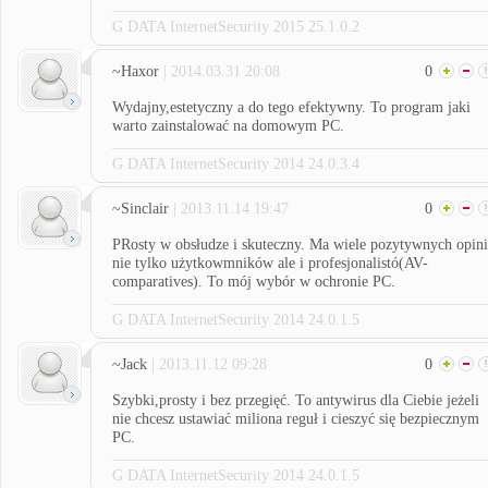
G DATA InternetSecurity 2015 25.1.0.2
~Haxor
| 2014.03.31 20:08
0
Wydajny,estetyczny a do tego efektywny. To program jaki
warto zainstalować na domowym PC.
G DATA InternetSecurity 2014 24.0.3.4
~Sinclair
| 2013.11.14 19:47
0
PRosty w obsłudze i skuteczny. Ma wiele pozytywnych opini
nie tylko użytkowmników ale i profesjonalistó(AV-
comparatives). To mój wybór w ochronie PC.
G DATA InternetSecurity 2014 24.0.1.5
~Jack
| 2013.11.12 09:28
0
Szybki,prosty i bez przegięć. To antywirus dla Ciebie jeżeli
nie chcesz ustawiać miliona reguł i cieszyć się bezpiecznym
PC.
G DATA InternetSecurity 2014 24.0.1.5