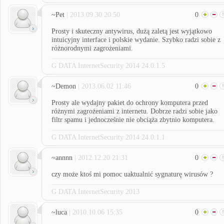
~Pet
| 2013.09.30 20:50
0
Prosty i skuteczny antywirus, dużą zaletą jest wyjątkowo
intuicyjny interface i polskie wydanie. Szybko radzi sobie z
różnorodnymi zagrożeniami.
G DATA InternetSecurity 2014 24.0.1.5
~Demon
| 2013.06.02 11:46
0
Prosty ale wydajny pakiet do ochrony komputera przed
różnymi zagrożeniami z internetu. Dobrze radzi sobie jako
filtr spamu i jednocześnie nie obciąża zbytnio komputera.
G DATA InternetSecurity 2014 24.0.1.1
~annnn
| 2012.12.20 21:31
0
czy może ktoś mi pomoc uaktualnić sygnaturę wirusów ?
G DATA InternetSecurity 2013
~luca
| 2010.10.06 15:35
0