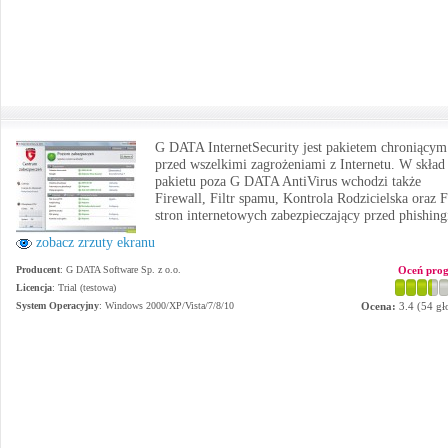
G DATA InternetSecurity jest pakietem chroniącym
przed wszelkimi zagrożeniami z Internetu. W skład
pakietu poza G DATA AntiVirus wchodzi także
Firewall, Filtr spamu, Kontrola Rodzicielska oraz F
stron internetowych zabezpieczający przed phishin
zobacz zrzuty ekranu
Producent
:
G DATA Software Sp. z o.o.
Oceń pro
Licencja
: Trial (testowa)
System Operacyjny
:
Windows 2000/XP/Vista/7/8/10
Ocena:
3.4
(
54
gł