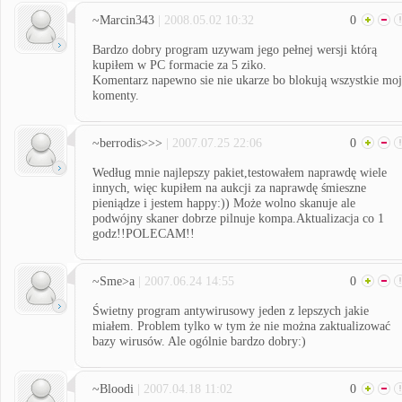
~Marcin343
| 2008.05.02 10:32
0
Bardzo dobry program uzywam jego pełnej wersji którą
kupiłem w PC formacie za 5 ziko.
Komentarz napewno sie nie ukarze bo blokują wszystkie moj
komenty.
~berrodis>>>
| 2007.07.25 22:06
0
Według mnie najlepszy pakiet,testowałem naprawdę wiele
innych, więc kupiłem na aukcji za naprawdę śmieszne
pieniądze i jestem happy:)) Może wolno skanuje ale
podwójny skaner dobrze pilnuje kompa.Aktualizacja co 1
godz!!POLECAM!!
~Sme>a
| 2007.06.24 14:55
0
Świetny program antywirusowy jeden z lepszych jakie
miałem. Problem tylko w tym że nie można zaktualizować
bazy wirusów. Ale ogólnie bardzo dobry:)
~Bloodi
| 2007.04.18 11:02
0