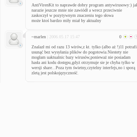
AntiVirenKit to naprawde dobry program antywirusowy:) ja
narazie jeszcze mnie nie zawiódł a wrecz przeciwnie
zaskoczył w pozytywnym znaczeniu tego słowa
może ktoś bardzo miły miał by aktualny
~marlen
| 2006.05.17 15:47
0
Znalazł mi od razu 13 wirów,z kt. tylko (albo aż !)11 potrafi
usunąć bez wysyłania plików do pogotowia.Niestety nie
mogłam uaktualnic bazy wirusów,ponieważ nie posiadam
hasła ani kodu dostępu,gdyż otrzymuje sie je chyba tylko w
wersji share...Poza tym świetny,czytelny interfejs,no i sporą
zletą jest polskojęzyczność.