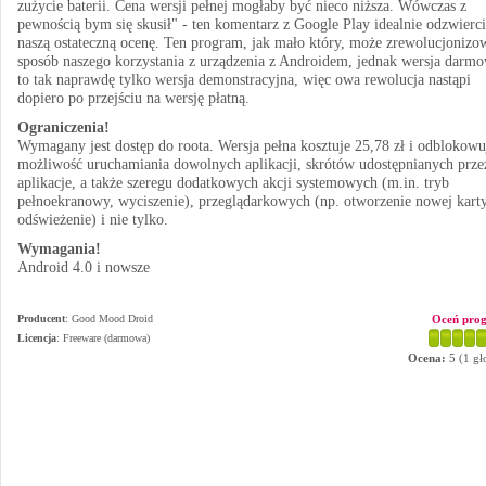
zużycie baterii. Cena wersji pełnej mogłaby być nieco niższa. Wówczas z
pewnością bym się skusił" - ten komentarz z Google Play idealnie odzwierci
naszą ostateczną ocenę. Ten program, jak mało który, może zrewolucjonizo
sposób naszego korzystania z urządzenia z Androidem, jednak wersja darm
to tak naprawdę tylko wersja demonstracyjna, więc owa rewolucja nastąpi
dopiero po przejściu na wersję płatną.
Ograniczenia!
Wymagany jest dostęp do roota. Wersja pełna kosztuje 25,78 zł i odblokowu
możliwość uruchamiania dowolnych aplikacji, skrótów udostępnianych prze
aplikacje, a także szeregu dodatkowych akcji systemowych (m.in. tryb
pełnoekranowy, wyciszenie), przeglądarkowych (np. otworzenie nowej karty
odświeżenie) i nie tylko.
Wymagania!
Android 4.0 i nowsze
Producent
:
Good Mood Droid
Oceń pro
Licencja
: Freeware (darmowa)
Ocena:
5
(
1
gł