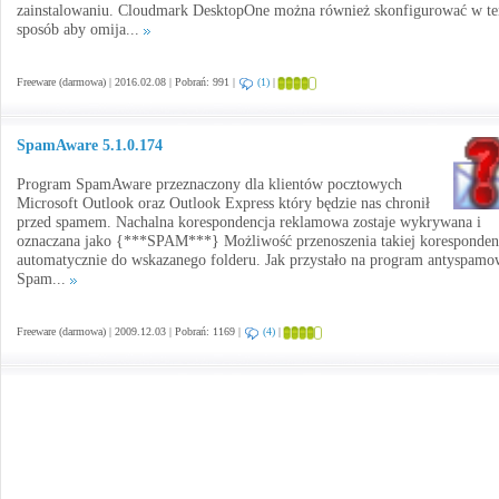
zainstalowaniu. Cloudmark DesktopOne można również skonfigurować w te
sposób aby omija...
Freeware (darmowa) | 2016.02.08 | Pobrań: 991 |
(1)
|
SpamAware 5.1.0.174
Program SpamAware przeznaczony dla klientów pocztowych
Microsoft Outlook oraz Outlook Express który będzie nas chronił
przed spamem. Nachalna korespondencja reklamowa zostaje wykrywana i
oznaczana jako {***SPAM***} Możliwość przenoszenia takiej koresponden
automatycznie do wskazanego folderu. Jak przystało na program antyspam
Spam...
Freeware (darmowa) | 2009.12.03 | Pobrań: 1169 |
(4)
|