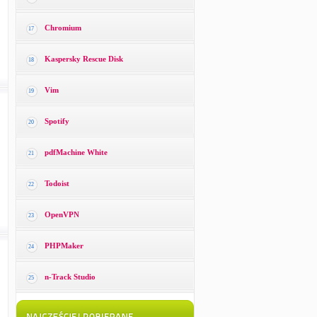
Chromium
17
Kaspersky Rescue Disk
18
Vim
19
Spotify
20
pdfMachine White
21
Todoist
22
OpenVPN
23
PHPMaker
24
n-Track Studio
25