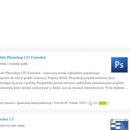
obe Photoshop CS5 Extended
óbka i tworzenie grafiki
obe Photoshop CS5 Extended - najnowsza wersja najbardziej popularnego
ogramu do edycji grafiki rastrowej. Potężny Adobe Photoshop posiada mnóstwo opcji
atwiających pracę z grafiką. Programem można stworzyć najbardziej zaawansowane projekty,
tomontaże które można wykorzystać w druku oraz na stronach internetowych. W tej odsłonie ...
o (testowa z ograniczoną funkcjonalnością) | 2010.04.30 | Pobrań: 22411 |
(0)
|
tcher 1.3
echwytywanie obrazu