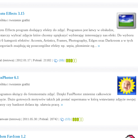
oto Effects 3.15
óbka i tworzenie grafiki
oto Effects program dodający efekty do zdjęć. Programos jest łatwy w obsłudze,
starczy wybrać zdjęcie które chcemy upiększyć wybierając interesujący nas efekt. Do wyboru
st 6 kategorii efektów: Accents, Artistics, Frames, Photography, Edges oraz Darkroom a w tych
tegoriach znajdują się poszczególne efekty np. sepia, płomienie og...
al (testowa) | 2012.01.17 | Pobrań: 21182 |
(18)
|
nPhotor 6.1
óbka i tworzenie grafiki
ogramos służący do fotomontażu zdjęć. Dzięki FunPhotor zmienisz całkowicie
jęcie. Dużo gotowych motywów takich jak postać supermana w którą wstawiamy zdjęcie swojej
arzy czy banknot dolara itp. ułatwia pracę.
reware (testowa) | 2011.05.30 | Pobrań: 20742 |
(13)
|
sen FavIcon 1.2