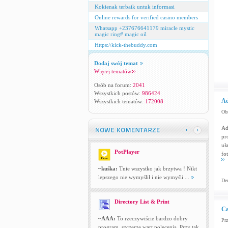
Kokienak terbaik untuk informasi
Online rewards for verified casino members
Whatsapp +237676641179 miracle mystic
magic ring# magic oil
Https://kick-thebuddy.com
Dodaj swój temat
Więcej tematów
Osób na forum:
2041
Wszystkich postów:
986424
Ad
Wszystkich tematów:
172008
Obr
Ad
pr
uł
PotPlayer
fo
~kuśka:
Tnie wszystko jak brzytwa ! Nikt
lepszego nie wymyślił i nie wymyśli ...
Dem
Directory List & Print
Ca
~AAA:
To rzeczywiście bardzo dobry
Prz
program, szczerze wart polecenia. Przy tak