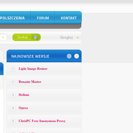
Light Image Resizer
1
Rename Master
2
Helium
3
Opera
4
ChrisPC Free Anonymous Proxy
5