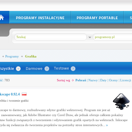
w
programosy.pl
Programy
Grafika
ść:
783
Sortuj wg
Pobrań
|
Nazwy
|
Daty
|
Oceny
|
Licencji
kscape 0.92.4
óbka i tworzenie grafiki
kscape to darmowy, rozbudowany edytor grafiki wektorowej. Program nie jest aż
k zaawansowany, jak Adobe Illustrator czy Corel Draw, ale jednak oferuje całkiem pokaźny
staw funkcji związanych z tworzeniem i edytowaniem grafik opartych na wektorach. Inkscape
zyda się zwłaszcza do tworzenia projektów na potrzeby stron internetowych...