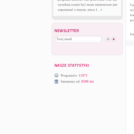
wysokiej ocenie być może niestosowne jest
Ca
wspominać o innym, nieco l...
sc
fr
pr
Fre
Programów:
11971
Istniejemy od:
8588 dni