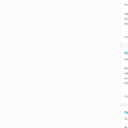
Two
Ad
fa
op
Fre
Ma
Obr
Ma
zd
ar
Zd
Tri
Ph
Two
Ph