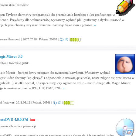
rzenie ikon i kursorów
sen FavIcon darmowy programosik do przerabiania każdego pliku graficznego w
vicone. Przydatny dla webmasterów, wystarczy wybrać plik graficzny z dysku, ustawić w
cjach jaką chcemy uzyskać favicone, nacisnąć Save icon i gotowe.
eware (darmowa) | 2007.07.28 | Pobrań: 20692 |
(6)
|
gic Mirror 3.0
óbka i tworzenie grafiki
gic Mirror - bardzo łatwy program do tworzenia karykatur. Wystarczy wybrać
jęcie które chcemy "upiększyć" i odpowiednio ustawiając suwaki, nasze zdjęcie się przeistacza w
cydzieło :) Wielki nochal, odstające uszy, czy ogromne czoło - nic trudnego dla Magic Mirror.
jęcie można zapisać w JPG, GIF, BMP, PNG.
al (testowa) | 2011.06.12 | Pobrań: 20561 |
(2)
|
otoDVD 4.0.0.37d
rzenie albumów i prezentacji
otoDVD - program umożliwiający przygotowanie pokazu slajdów ze zdjęć, który