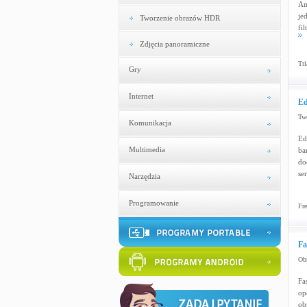
Am
je
Tworzenie obrazów HDR
fi
Zdjęcia panoramiczne
Tri
Gry
Internet
Ed
Two
Komunikacja
Ed
Multimedia
ba
do
se
Narzędzia
Programowanie
Fre
Fa
Obr
Fa
op
ob