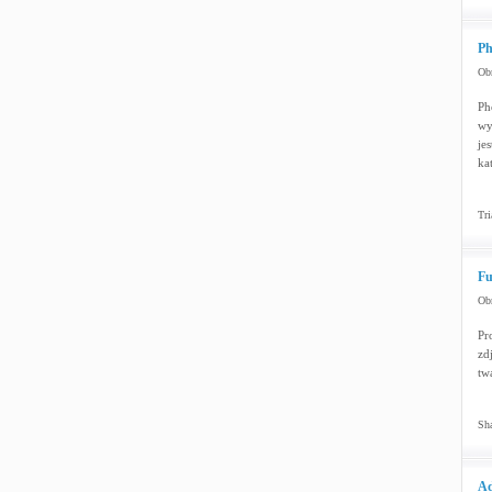
Ph
Obr
Ph
wy
je
ka
Tri
Fu
Obr
Pr
zd
tw
Sha
Ad