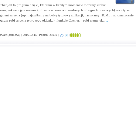
tcher jest to program dzięki, któremu w każdym momencie możemy zrobić
reena, sekwencję screenów (robienie screena w określonych odstępach czasowych) oraz tylko
agment screena (np. najeżdżamy na belkę tytułową aplikacji, naciskamy HOME i automatycznie
ogram robi screena tylko tego okienka). Funkcje Catcher: - robi zrzuty ek...
eware (darmowa) | 2016.02.15 | Pobrań: 21919 |
(9)
|