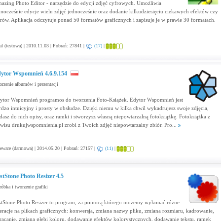
azing Photo Editor - narzędzie do edycji zdjęć cyfrowych. Umożliwia
dnocześnie edycje wielu zdjęć jednocześnie oraz dodanie kilkudziesięciu ciekawych efektów czy
ltrów. Aplikacja odczytuje ponad 50 formatów graficznych i zapisuje je w prawie 30 formatach.
al (testowa) | 2010.11.03 | Pobrań: 27841 |
(17)
|
ytor Wspomnień 4.6.9.154
rzenie albumów i prezentacji
ytor Wspomnień programos do tworzenia Foto-Książek. Edytor Wspomnień jest
rdzo intuicyjny i prosty w obsłudze. Dzięki niemu w kilka chwil wykadrujesz swoje zdjęcia,
dasz do nich opisy, oraz ramki i stworzysz własną niepowtarzalną fotoksiążkę. Fotoksiążka z
rwisu drukujwspomnienia.pl zrobi z Twoich zdjęć niepowtarzalny zbiór. Pro...
eware (darmowa) | 2014.05.20 | Pobrań: 27157 |
(11)
|
stStone Photo Resizer 4.5
óbka i tworzenie grafiki
stStone Photo Resizer to program, za pomocą którego możemy wykonać różne
eracje na plikach graficznych: konwersja, zmiana nazwy pliku, zmiana rozmiaru, kadrowanie,
racanie, zmiana głębi koloru, dodawanie efektów kolorystycznych, dodawanie tekstu, ramek