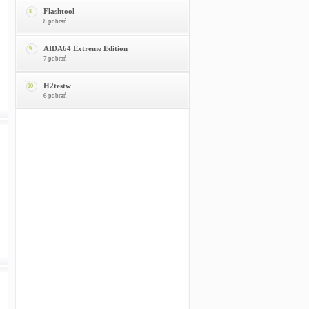
Flashtool
8
8 pobrań
AIDA64 Extreme Edition
9
7 pobrań
H2testw
10
6 pobrań