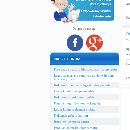
or
Fre
Dołącz do nas na:
Ph
Two
Ph
w 
a 
kr
Free ghana treasury bill calculator for investors
Leads scraper: the complete guide to finding
Fre
business prospe
Kokienak: panduan singkat untuk pemula
Login kokitoto tanpa masalah
Koki toto: solusi akses mudah
Panduan login kokitoto terlengkap
Login kokitoto dengan praktis
Kokienak terbaru hari ini
[problem]wymiana baterii
Panduan daftar kokitoto terbaru