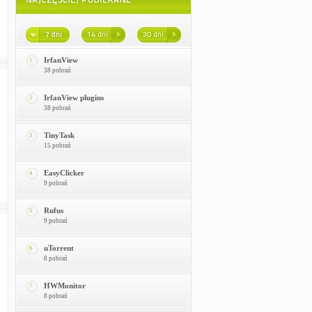
IrfanView
1
38 pobrań
IrfanView plugins
2
38 pobrań
TinyTask
3
15 pobrań
EasyClicker
4
9 pobrań
Rufus
5
9 pobrań
uTorrent
6
8 pobrań
HWMonitor
7
8 pobrań