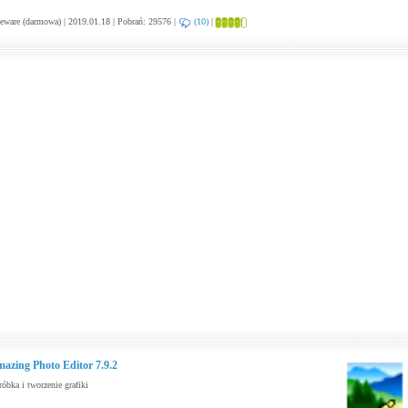
eware (darmowa) | 2019.01.18 | Pobrań: 29576 |
(10)
|
azing Photo Editor 7.9.2
óbka i tworzenie grafiki