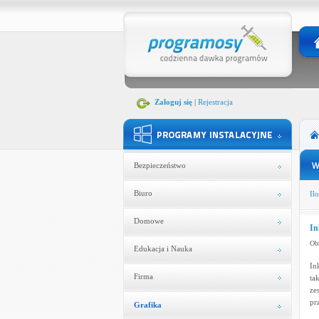
Zaloguj się
|
Rejestracja
Bezpieczeństwo
Biuro
Ilo
Domowe
In
Obr
Edukacja i Nauka
In
Firma
ta
ze
pr
Grafika