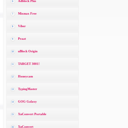
Adblock Plus
6
Mixmax Free
7
Viber
8
Praat
9
uBlock Origin
10
TARGET 3001!
11
Honeycam
12
TypingMaster
13
GOG Galaxy
14
XnConvert Portable
15
XnConvert
16