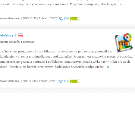
az znaku wodnego w trybie wsadowym oraz inne. Program operuje na plikach typu...
eware (darmowa) | 2025.12.30 | Pobrań: 25907 |
(9)
|
otoStory 3
rzenie albumów i prezentacji
otoStory jest programem firmy Microsoft stworzony na potrzeby użytkowników
dziedzinie tworzenia multimedialnego pokazu zdjęć. Program jest niezwykle prosty w obsłudze,
samą prezentację wraz z napisami i podkładem muzycznym można wykonać w kilku prostych
okach. Interfejs jest bardzo przejrzysty, dodatkowo wyświetla podpowiedzi...
eware (darmowa) | 2011.03.30 | Pobrań: 23901 |
(4)
|