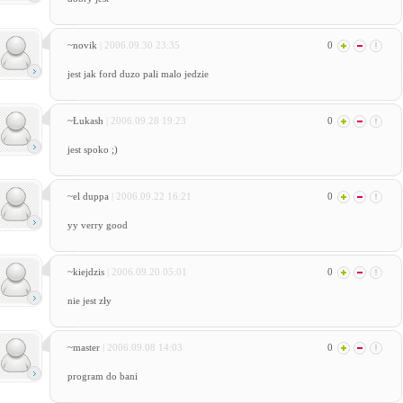
~novik
| 2006.09.30 23:35
0
jest jak ford duzo pali malo jedzie
~Łukash
| 2006.09.28 19:23
0
jest spoko ;)
~el duppa
| 2006.09.22 16:21
0
yy verry good
~kiejdzis
| 2006.09.20 05:01
0
nie jest zły
~master
| 2006.09.08 14:03
0
program do bani