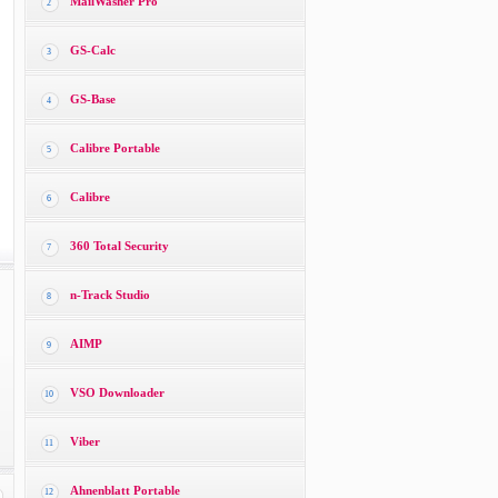
MailWasher Pro
2
GS-Calc
3
GS-Base
4
Calibre Portable
5
Calibre
6
360 Total Security
7
n-Track Studio
8
AIMP
9
VSO Downloader
10
Viber
11
Ahnenblatt Portable
12