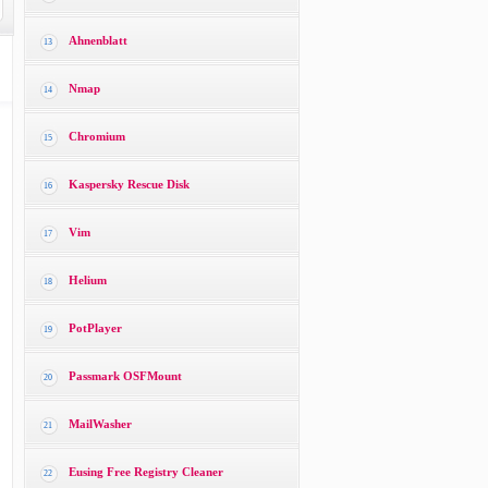
Ahnenblatt
13
Nmap
14
Chromium
15
Kaspersky Rescue Disk
16
Vim
17
Helium
18
PotPlayer
19
Passmark OSFMount
20
MailWasher
21
Eusing Free Registry Cleaner
22