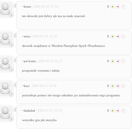
~lesser
| 2006.09.07 21:59
0
ten słownik jest dobry ale ma za mało znaczeń
~strus
| 2006.07.01 13:26
0
słownik znajdziesz w Wordzie:Narzędzia>Język>Przetłumacz
~psi kutas
| 2006.06.25 21:37
0
programik wymiata i zabija
~kaci
| 2006.06.12 21:50
0
potrzebuje pomoc nie moge odnalezc po zainstalowaniu tego programu
~dadadsd
| 2006.05.27 12:16
0
wszystko gra jak muzyka