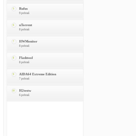
Rufus
5
9 pobrań
uTorrent
6
8 pobrań
HWMonitor
7
8 pobrań
Flashtool
8
8 pobrań
AIDA64 Extreme Edition
9
7 pobrań
H2testw
10
6 pobrań