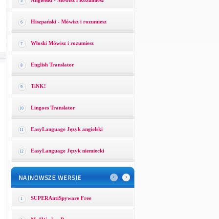
Angielski - Mówisz i Rozumiesz
5
Hiszpański - Mówisz i rozumiesz
6
Włoski Mówisz i rozumiesz
7
English Translator
8
TiNK!
9
Lingoes Translator
10
EasyLanguage Język angielski
11
EasyLanguage Język niemiecki
12
SUPERAntiSpyware Free
1