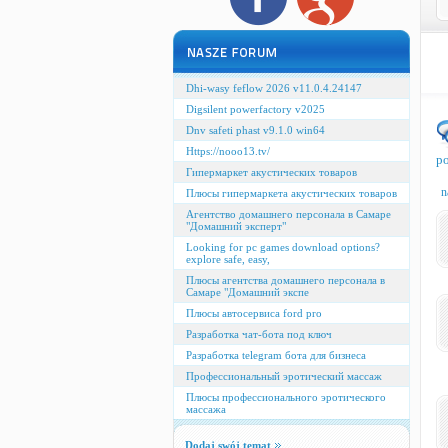
Dhi-wasy feflow 2026 v11.0.4.24147
Digsilent powerfactory v2025
Dnv safeti phast v9.1.0 win64
Https://nooo13.tv/
po
Гипермаркет акустических товаров
n
Плюсы гипермаркета акустических товаров
Агентство домашнего персонала в Самаре
"Домашний эксперт"
Looking for pc games download options?
explore safe, easy,
Плюсы агентства домашнего персонала в
Самаре "Домашний экспе
Плюсы автосервиса ford pro
Разработка чат-бота под ключ
Разработка telegram бота для бизнеса
Профессиональный эротический массаж
Плюсы профессионального эротического
массажа
Dodaj swój temat