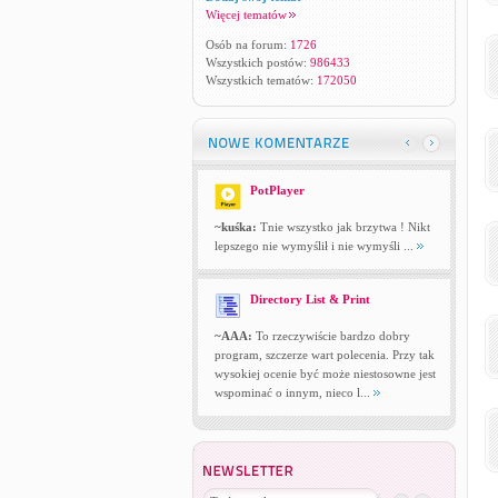
Więcej tematów
Osób na forum:
1726
Wszystkich postów:
986433
Wszystkich tematów:
172050
PotPlayer
~kuśka:
Tnie wszystko jak brzytwa ! Nikt
lepszego nie wymyślił i nie wymyśli ...
Directory List & Print
~AAA:
To rzeczywiście bardzo dobry
program, szczerze wart polecenia. Przy tak
wysokiej ocenie być może niestosowne jest
wspominać o innym, nieco l...