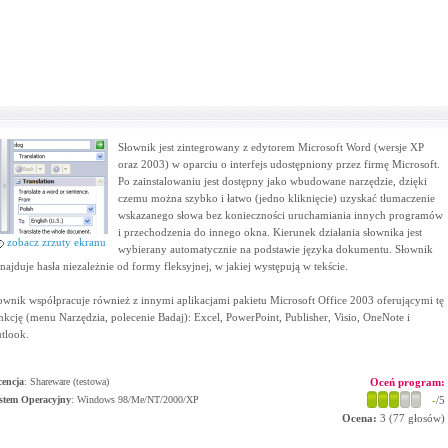
Słownik jest zintegrowany z edytorem Microsoft Word (wersje XP
oraz 2003) w oparciu o interfejs udostępniony przez firmę Microsoft.
Po zainstalowaniu jest dostępny jako wbudowane narzędzie, dzięki
czemu można szybko i łatwo (jedno kliknięcie) uzyskać tłumaczenie
wskazanego słowa bez konieczności uruchamiania innych programów
i przechodzenia do innego okna. Kierunek działania słownika jest
zobacz zrzuty ekranu
wybierany automatycznie na podstawie języka dokumentu. Słownik
najduje hasła niezależnie od formy fleksyjnej, w jakiej występują w tekście.
ownik współpracuje również z innymi aplikacjami pakietu Microsoft Office 2003 oferującymi tę
nkcję (menu Narzędzia, polecenie Badaj): Excel, PowerPoint, Publisher, Visio, OneNote i
tlook.
cencja
: Shareware (testowa)
Oceń program:
stem Operacyjny
:
Windows 98/Me/NT/2000/XP
-
/5
Ocena:
3
(
77
głosów)