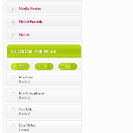
Mozilla Firefox
23
Vivaldi Portable
24
Vivaldi
25
IrfanView
1
38 pobrań
IrfanView plugins
2
38 pobrań
TinyTask
3
15 pobrań
EasyClicker
4
9 pobrań