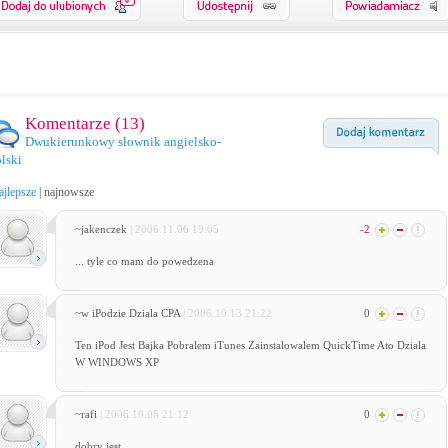
0
Komentarze (
13
)
Dwukierunkowy słownik angielsko-
lski
ajlepsze
|
najnowsze
~jakenczek
| 2006.11.06 19:05
-2
... tyle co mam do powedzena
~w iPodzie Dziala CPA
| 2006.10.13 21:22
0
Ten iPod Jest Bajka Pobralem iTunes Zainstalowalem QuickTime Ato Dziala
W WINDOWS XP
~rafi
| 2006.10.08 21:12
0
dobry jest