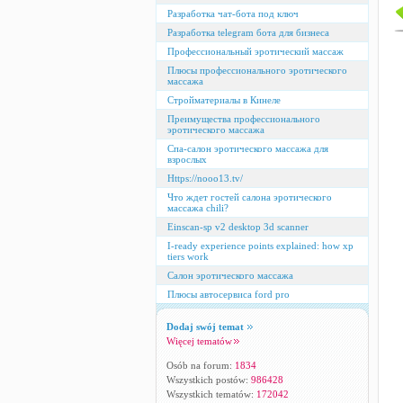
Разработка чат-бота под ключ
Разработка telegram бота для бизнеса
Профессиональный эротический массаж
Плюсы профессионального эротического
массажа
Стройматериалы в Кинеле
Преимущества профессионального
эротического массажа
Спа-салон эротического массажа для
взрослых
Https://nooo13.tv/
Что ждет гостей салона эротического
массажа chili?
Einscan-sp v2 desktop 3d scanner
I-ready experience points explained: how xp
tiers work
Салон эротического массажа
Плюсы автосервиса ford pro
Dodaj swój temat
Więcej tematów
Osób na forum:
1834
Wszystkich postów:
986428
Wszystkich tematów:
172042