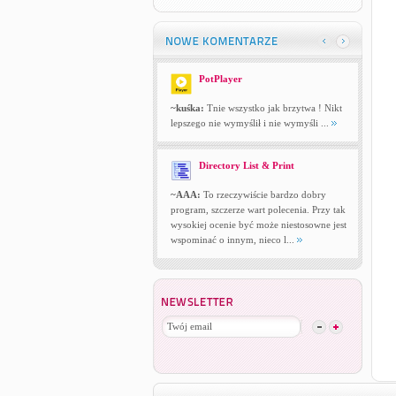
PotPlayer
~kuśka:
Tnie wszystko jak brzytwa ! Nikt
lepszego nie wymyślił i nie wymyśli ...
Directory List & Print
~AAA:
To rzeczywiście bardzo dobry
program, szczerze wart polecenia. Przy tak
wysokiej ocenie być może niestosowne jest
wspominać o innym, nieco l...