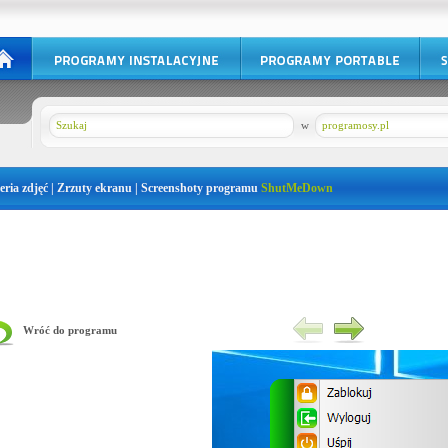
w
programosy.pl
eria zdjęć | Zrzuty ekranu | Screenshoty programu
ShutMeDown
Wróć do programu