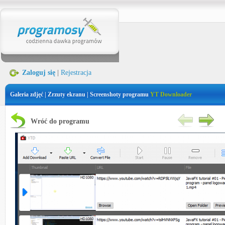
Zaloguj się
|
Rejestracja
Galeria zdjęć | Zrzuty ekranu | Screenshoty programu
YT Downloader
Wróć do programu