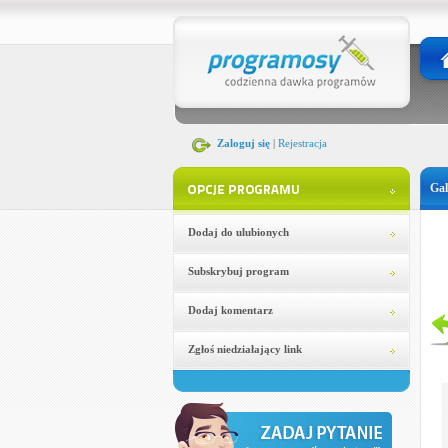
Zaloguj się
|
Rejestracja
Gal
Dodaj do ulubionych
Subskrybuj program
Dodaj komentarz
Zgłoś niedziałający link