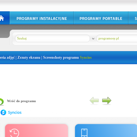
w
programosy.pl
eria zdjęć | Zrzuty ekranu | Screenshoty programu
Syncios
Wróć do programu