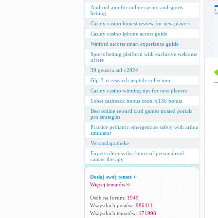
Android app for online casino and sports
betting
Casiny casino honest review for new players
Casiny casino iphone access guide
Watford escorts smart experience guide
Sports betting platform with exclusive welcome
offers
39 geostru snl v2024
Glp-3-rt research peptide collection
Casiny casino winning tips for new players
1xbet cashback bonus code: €130 bonus
Best online reward card games trusted portals
pro strategies
Practice pediatric emergencies safely with arthur
simulator
Versandapotheke
Experts discuss the future of personalized
cancer therapy
Dodaj swój temat
Więcej tematów
Osób na forum:
1949
Wszystkich postów:
986411
Wszystkich tematów:
171998