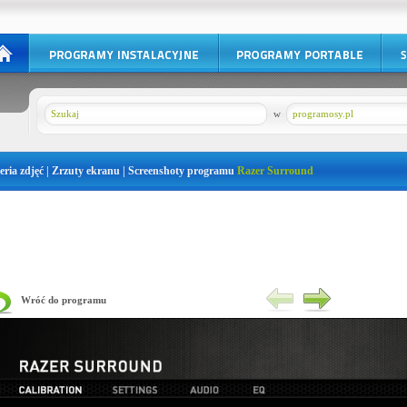
w
programosy.pl
eria zdjęć | Zrzuty ekranu | Screenshoty programu
Razer Surround
Wróć do programu