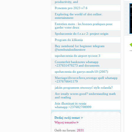
productivity, and
Pcswmm pro 2023 v7.6
Exploring the world of slot online:
entertainment
Entretien moto : les bonnes pratiques pour
garder votre deux
Spolszczenie do f.e.a.r 2: project origin
Program do klikania
Buy nembutal for beginner telegram
@nembutalonlinestore
sspolszczenia do airport tycoon 3
Counterfeit banknotes whatsapp
+237651479273 and documents
spolszczenia do garrys modv10 (2007)
Marriage/divorce/love,revenge spell whatsapp
+237676641179
jakim programem otworzyć style rolanda?
Are iready scores good? understanding math
and reading
Join illuminati in russia
whatsapp:+237682708999
Dodaj swój temat
Więcej tematów
Osób na forum:
2031