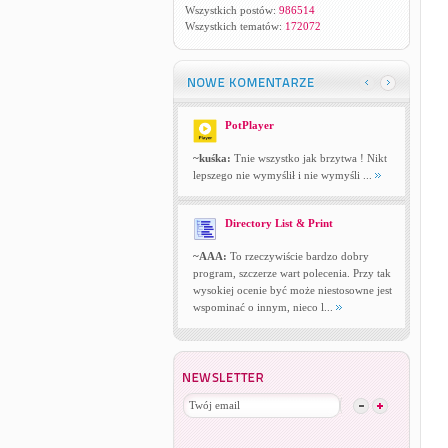
Wszystkich postów:
986514
Wszystkich tematów:
172072
PotPlayer
~kuśka:
Tnie wszystko jak brzytwa ! Nikt
lepszego nie wymyślił i nie wymyśli ...
Directory List & Print
~AAA:
To rzeczywiście bardzo dobry
program, szczerze wart polecenia. Przy tak
wysokiej ocenie być może niestosowne jest
wspominać o innym, nieco l...