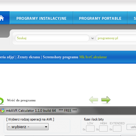
w
programosy.pl
eria zdjęć | Zrzuty ekranu | Screenshoty programu
MkAvrCalculator
Wróć do programu