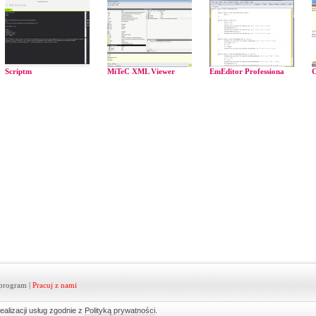
Scriptm
MiTeC XML Viewer
EmEditor Professiona
C
program
|
Pracuj z nami
ealizacji usług zgodnie z
Polityką prywatności
.