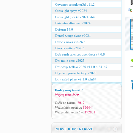
Coventor semulator3d v11.2
Crosslight apsys v2024
Crosslight pics3d v2024 x64
Datamine.discover v2024
Deform 14.0
Dental wings dwos v2021
Deswik nova v2026.3
Deswik suite v2026.1
Dgb earth sciences opendtect v7.0.8
Dhi mike zero v2025
Dhi-wasy feflow 2026 v11.0.4.24147
Digsilent powerfactory v2025
Dnv safeti phast v9.1.0 win64
Dodaj swój temat
Więcej tematów
Osób na forum:
2017
Wszystkich postów:
986444
Wszystkich tematów:
172061