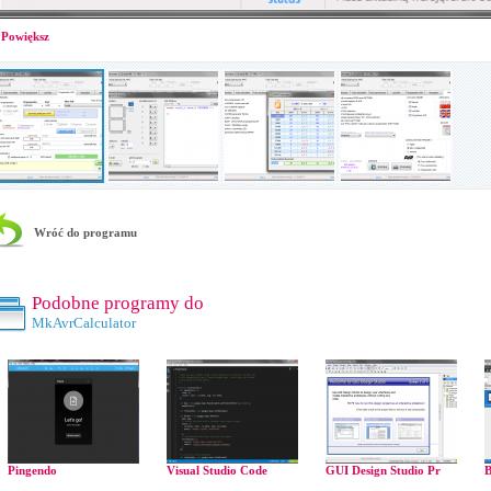
Powiększ
Wróć do programu
Podobne programy do
MkAvrCalculator
Pingendo
Visual Studio Code
GUI Design Studio Pr
B