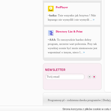
PotPlayer
~kuśka:
Tnie wszystko jak brzytwa ! Nikt
lepszego nie wymyślił i nie wymyśli ...
Directory List & Print
~AAA:
To rzeczywiście bardzo dobry
program, szczerze wart polecenia. Przy tak
wysokiej ocenie być może niestosowne jest
wspominać o innym, nieco l...
Programosy.pl
- codzienna dawka programów |
Dodaj 
Strona korzysta z plików cookie w celu r