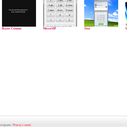
Razer Comms
MicroSIP
Jitsi
S
program
|
Pracuj z nami