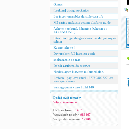
Games
[szukam] usługa posłaniec
Les incontournables du style casa life
M3 casino malaysia betting platform guide
Acheter nembutal, kétamine (whatsapp :
+33605811506)
Situs toto togel dengan akses melalui perangkat
seluler
Kupno iphone 4
Dewapoker: full learning guide
spolszczenie do tzar
Dobór zasilacza do zestawu
Niedzialające klawisze multimedialne.
Lesbian - gay love ritual +27780802727 lost
love spells rome
Strategyquant x pro build 140
Dodaj swój temat
Więcej tematów
Osób na forum:
1467
Wszystkich postów:
986467
Wszystkich tematów:
172066