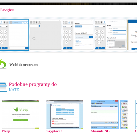
Powiększ
Wróć do programu
Podobne programy do
KATZ
Bleep
Cryptocat
Miranda NG
O