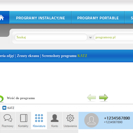
w
programosy.pl
eria zdjęć | Zrzuty ekranu | Screenshoty programu
KATZ
Wróć do programu