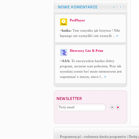
PotPlayer
~kuśka:
Tnie wszystko jak brzytwa ! Nikt
lepszego nie wymyślił i nie wymyśli ...
Directory List & Print
~AAA:
To rzeczywiście bardzo dobry
program, szczerze wart polecenia. Przy tak
wysokiej ocenie być może niestosowne jest
wspominać o innym, nieco l...
Programosy.pl
- codzienna dawka programów |
Dodaj 