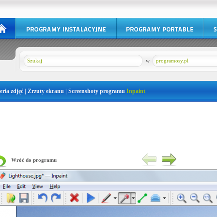
w
programosy.pl
eria zdjęć | Zrzuty ekranu | Screenshoty programu
Inpaint
Wróć do programu