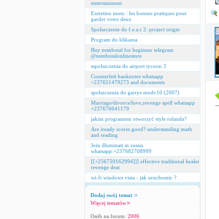
entertainment
Entretien moto : les bonnes pratiques pour
garder votre deux
Spolszczenie do f.e.a.r 2: project origin
Program do klikania
Buy nembutal for beginner telegram
@nembutalonlinestore
sspolszczenia do airport tycoon 3
Counterfeit banknotes whatsapp
+237651479273 and documents
spolszczenia do garrys modv10 (2007)
Marriage/divorce/love,revenge spell whatsapp
+237676641179
jakim programem otworzyć style rolanda?
Are iready scores good? understanding math
and reading
Join illuminati in russia
whatsapp:+237682708999
[[+256759162994]]] effective traditional healer
revenge deat
wi-fi windows vista - jak uruchomic ?
Dodaj swój temat
Więcej tematów
Osób na forum:
2006