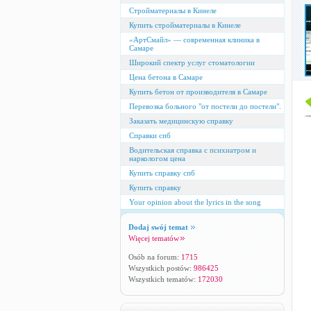
Стройматериалы в Кинеле
Купить стройматериалы в Кинеле
«АртСмайл» — современная клиника в
Самаре
Широкий спектр услуг стоматологии
Цена бетона в Самаре
Купить бетон от производителя в Самаре
Перевозка больного "от постели до постели".
Заказать медицинскую справку
Справки спб
Водительская справка с психиатром и
наркологом цена
Купить справку спб
Купить справку
Your opinion about the lyrics in the song
Dodaj swój temat
Więcej tematów
Osób na forum:
1715
Wszystkich postów:
986425
Wszystkich tematów:
172030