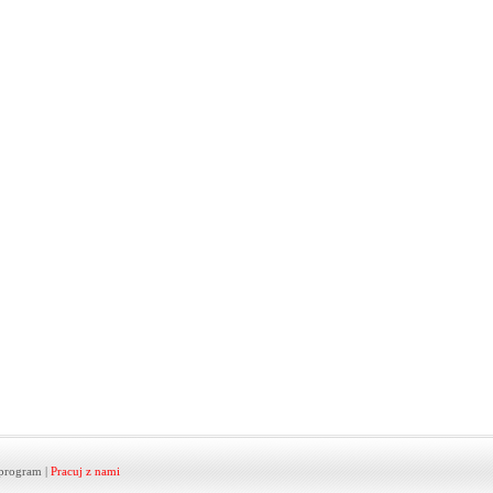
program
|
Pracuj z nami