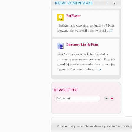
PotPlayer
~kuśka:
Tnie wszystko jak brzytwa ! Nikt
lepszego nie wymyślił i nie wymyśli ...
Directory List & Print
~AAA:
To rzeczywiście bardzo dobry
program, szczerze wart polecenia. Przy tak
wysokiej ocenie być może niestosowne jest
wspominać o innym, nieco l...
Programosy.pl
- codzienna dawka programów |
Dodaj 