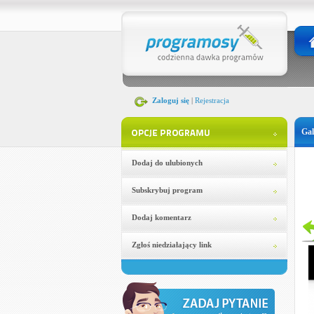
Zaloguj się
|
Rejestracja
Gal
Dodaj do ulubionych
Subskrybuj program
Dodaj komentarz
Zgłoś niedziałający link