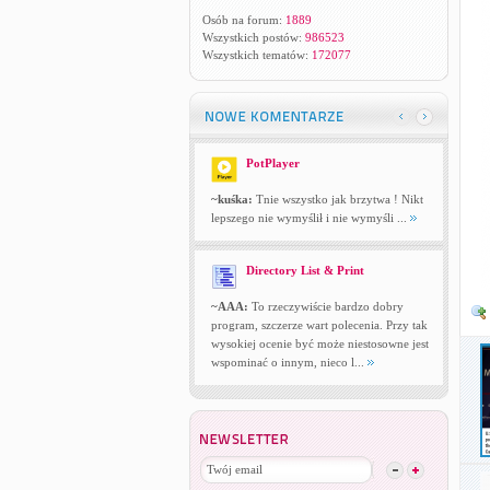
Osób na forum:
1889
Wszystkich postów:
986523
Wszystkich tematów:
172077
PotPlayer
~kuśka:
Tnie wszystko jak brzytwa ! Nikt
lepszego nie wymyślił i nie wymyśli ...
Directory List & Print
~AAA:
To rzeczywiście bardzo dobry
program, szczerze wart polecenia. Przy tak
wysokiej ocenie być może niestosowne jest
wspominać o innym, nieco l...