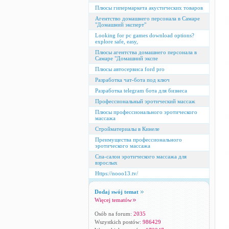
Плюсы гипермаркета акустических товаров
Агентство домашнего персонала в Самаре
"Домашний эксперт"
Looking for pc games download options?
explore safe, easy,
Плюсы агентства домашнего персонала в
Самаре "Домашний экспе
Плюсы автосервиса ford pro
Разработка чат-бота под ключ
Разработка telegram бота для бизнеса
Профессиональный эротический массаж
Плюсы профессионального эротического
массажа
Стройматериалы в Кинеле
Преимущества профессионального
эротического массажа
Спа-салон эротического массажа для
взрослых
Https://nooo13.tv/
Dodaj swój temat
Więcej tematów
Osób na forum:
2035
Wszystkich postów:
986429