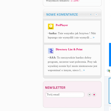
Wszystkich tematów:
172047
PotPlayer
~kuśka:
Tnie wszystko jak brzytwa ! Nikt
lepszego nie wymyślił i nie wymyśli ...
Directory List & Print
~AAA:
To rzeczywiście bardzo dobry
program, szczerze wart polecenia. Przy tak
wysokiej ocenie być może niestosowne jest
wspominać o innym, nieco l...