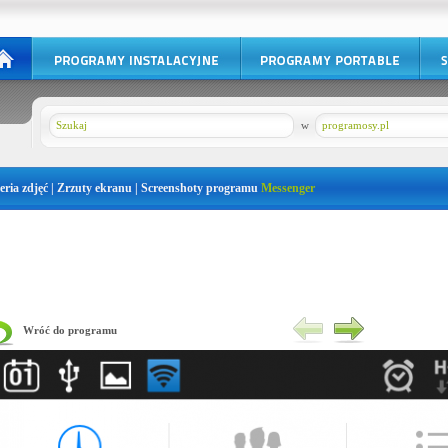
w
programosy.pl
eria zdjęć | Zrzuty ekranu | Screenshoty programu
Messenger
Wróć do programu