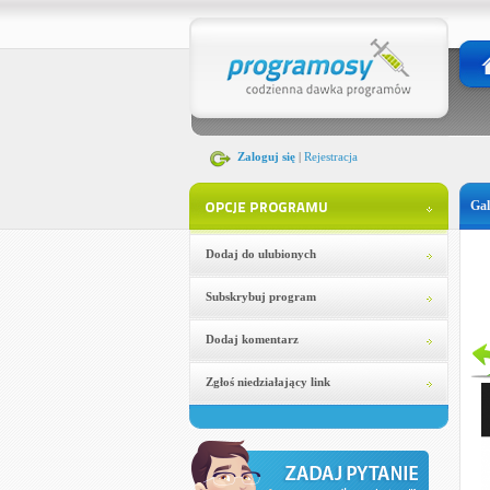
Zaloguj się
|
Rejestracja
Gal
Dodaj do ulubionych
Subskrybuj program
Dodaj komentarz
Zgłoś niedziałający link