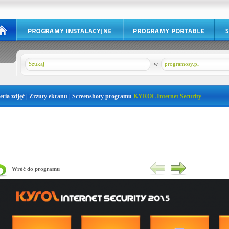
w
programosy.pl
eria zdjęć | Zrzuty ekranu | Screenshoty programu
KYROL Internet Security
Wróć do programu