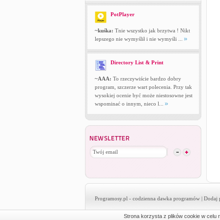
PotPlayer
~kuśka:
Tnie wszystko jak brzytwa ! Nikt
lepszego nie wymyślił i nie wymyśli ...
Directory List & Print
~AAA:
To rzeczywiście bardzo dobry
program, szczerze wart polecenia. Przy tak
wysokiej ocenie być może niestosowne jest
wspominać o innym, nieco l...
Programosy.pl
- codzienna dawka programów |
Dodaj 
Strona korzysta z plików cookie w celu r