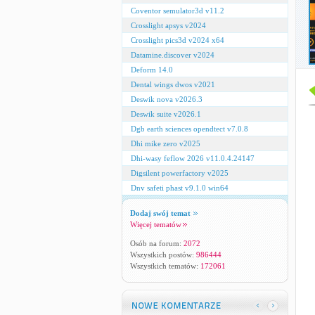
Coventor semulator3d v11.2
Crosslight apsys v2024
Crosslight pics3d v2024 x64
Datamine.discover v2024
Deform 14.0
Dental wings dwos v2021
Deswik nova v2026.3
Deswik suite v2026.1
Dgb earth sciences opendtect v7.0.8
Dhi mike zero v2025
Dhi-wasy feflow 2026 v11.0.4.24147
Digsilent powerfactory v2025
Dnv safeti phast v9.1.0 win64
Dodaj swój temat
Więcej tematów
Osób na forum:
2072
Wszystkich postów:
986444
Wszystkich tematów:
172061