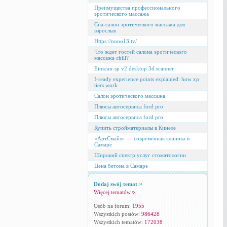
Преимущества профессионального
эротического массажа
Спа-салон эротического массажа для
взрослых
Https://nooo13.tv/
Что ждет гостей салона эротического
массажа chili?
Einscan-sp v2 desktop 3d scanner
I-ready experience points explained: how xp
tiers work
Салон эротического массажа
Плюсы автосервиса ford pro
Плюсы автосервиса ford pro
Купить стройматериалы в Кинеле
«АртСмайл» — современная клиника в
Самаре
Широкий спектр услуг стоматологии
Цена бетона в Самаре
Dodaj swój temat
Więcej tematów
Osób na forum:
1955
Wszystkich postów:
986428
Wszystkich tematów:
172038