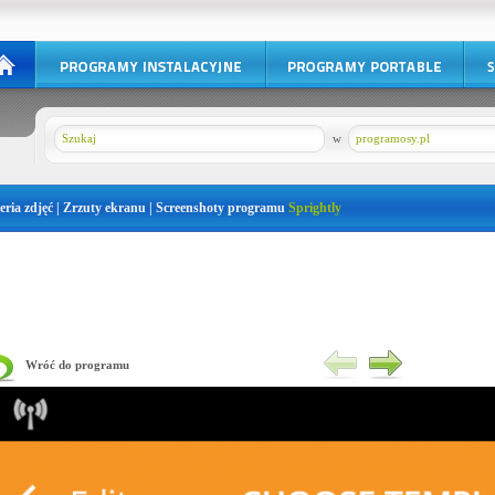
w
programosy.pl
eria zdjęć | Zrzuty ekranu | Screenshoty programu
Sprightly
Wróć do programu