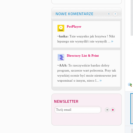
PotPlayer
~kuśka:
Tnie wszystko jak brzytwa ! Nikt
lepszego nie wymyślił i nie wymyśli ...
Directory List & Print
~AAA:
To rzeczywiście bardzo dobry
program, szczerze wart polecenia. Przy tak
wysokiej ocenie być może niestosowne jest
wspominać o innym, nieco l...