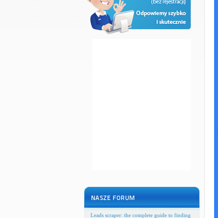
Leads scraper: the complete guide to finding