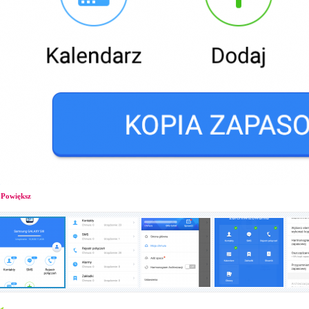
Powiększ