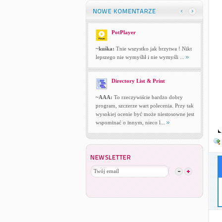
PotPlayer
~kuśka:
Tnie wszystko jak brzytwa ! Nikt
lepszego nie wymyślił i nie wymyśli ...
Directory List & Print
~AAA:
To rzeczywiście bardzo dobry
program, szczerze wart polecenia. Przy tak
wysokiej ocenie być może niestosowne jest
wspominać o innym, nieco l...