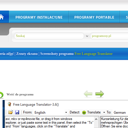
w
programosy.pl
eria zdjęć | Zrzuty ekranu | Screenshoty programu
Free Language Translator
Wróć do programu