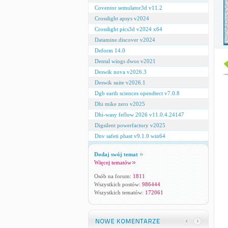
Coventor semulator3d v11.2
Crosslight apsys v2024
Crosslight pics3d v2024 x64
Datamine.discover v2024
Deform 14.0
Dental wings dwos v2021
Deswik nova v2026.3
Deswik suite v2026.1
Dgb earth sciences opendtect v7.0.8
Dhi mike zero v2025
Dhi-wasy feflow 2026 v11.0.4.24147
Digsilent powerfactory v2025
Dnv safeti phast v9.1.0 win64
Dodaj swój temat
Więcej tematów
Osób na forum:
1811
Wszystkich postów:
986444
Wszystkich tematów:
172061