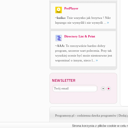
PotPlayer
~kuśka:
Tnie wszystko jak brzytwa ! Nikt
lepszego nie wymyślił i nie wymyśli ...
Directory List & Print
~AAA:
To rzeczywiście bardzo dobry
program, szczerze wart polecenia. Przy tak
wysokiej ocenie być może niestosowne jest
wspominać o innym, nieco l...
Programosy.pl
- codzienna dawka programów |
Dodaj 
Strona korzysta z plików cookie w celu r