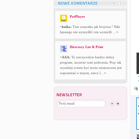
PotPlayer
~kuśka:
Tnie wszystko jak brzytwa ! Nikt
lepszego nie wymyślił i nie wymyśli ...
Directory List & Print
~AAA:
To rzeczywiście bardzo dobry
program, szczerze wart polecenia. Przy tak
wysokiej ocenie być może niestosowne jest
wspominać o innym, nieco l...