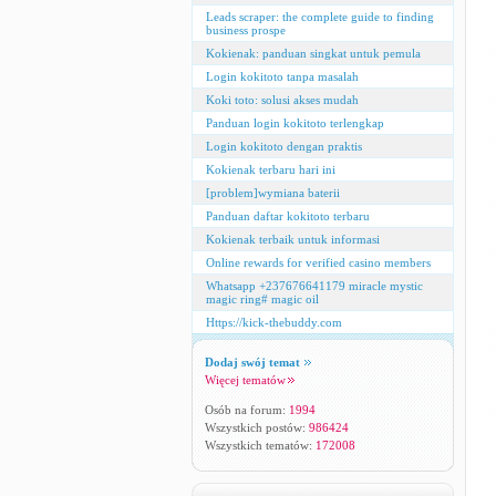
Leads scraper: the complete guide to finding
business prospe
Kokienak: panduan singkat untuk pemula
Login kokitoto tanpa masalah
Koki toto: solusi akses mudah
Panduan login kokitoto terlengkap
Login kokitoto dengan praktis
Kokienak terbaru hari ini
[problem]wymiana baterii
Panduan daftar kokitoto terbaru
Kokienak terbaik untuk informasi
Online rewards for verified casino members
Whatsapp +237676641179 miracle mystic
magic ring# magic oil
Https://kick-thebuddy.com
Dodaj swój temat
Więcej tematów
Osób na forum:
1994
Wszystkich postów:
986424
Wszystkich tematów:
172008