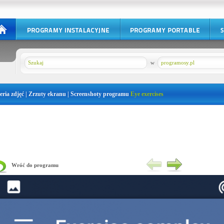
w
programosy.pl
eria zdjęć | Zrzuty ekranu | Screenshoty programu
Eye exercises
Wróć do programu