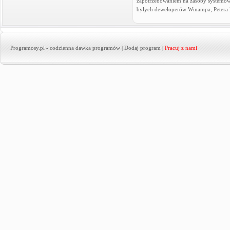
zapotrzebowaniem na zasoby systemowe
byłych deweloperów Winampa, Petera 
Programosy.pl
- codzienna dawka programów |
Dodaj program
|
Pracuj z nami