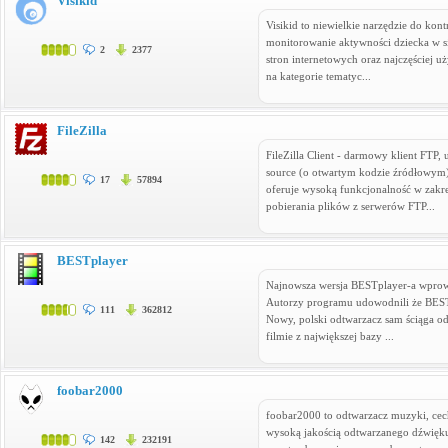
Visikid
Visikid to niewielkie narzędzie do kont
monitorowanie aktywności dziecka w sie
2
2377
stron internetowych oraz najczęściej u
na kategorie tematyc...
FileZilla
FileZilla Client - darmowy klient FTP
source (o otwartym kodzie źródłowym).
17
57894
oferuje wysoką funkcjonalność w zakre
pobierania plików z serwerów FTP...
BESTplayer
Najnowsza wersja BESTplayer-a wprowa
Autorzy programu udowodnili że BESTp
111
362812
Nowy, polski odtwarzacz sam ściąga od
filmie z największej bazy ...
foobar2000
foobar2000 to odtwarzacz muzyki, cech
wysoką jakością odtwarzanego dźwięku,
142
232191