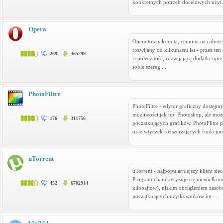
konkretnych potrzeb docelowych użyt.
Opera
Opera to znakomita, ceniona na całym 
rozwijany od kilkunastu lat - przez te
269
365299
i społeczność, rozwijającą dodatki upr
sobie szereg ...
PhotoFiltre
PhotoFiltre - edytor graficzny dostępn
możliwości jak np. Photoshop, ale mo
176
311756
początkujących grafików. PhotoFiltre p
oraz wtyczek rozszerzających funkcjona
uTorrent
uTorrent - najpopularniejszy klient sie
Program charakteryzuje się niewielkimi
452
6702914
kilobajtów), niskim obciążeniem zaso
początkujących użytkowników int...