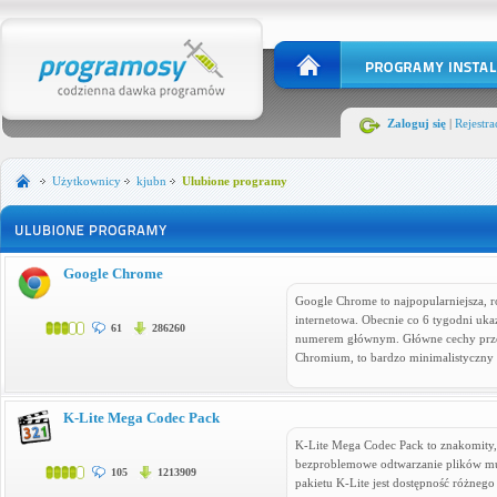
Zaloguj się
|
Rejestra
Użytkownicy
kjubn
Ulubione programy
Google Chrome
Google Chrome to najpopularniejsza, r
internetowa. Obecnie co 6 tygodni uka
61
286260
numerem głównym. Główne cechy przegl
Chromium, to bardzo minimalistyczny 
K-Lite Mega Codec Pack
K-Lite Mega Codec Pack to znakomity,
bezproblemowe odtwarzanie plików mul
105
1213909
pakietu K-Lite jest dostępność różneg