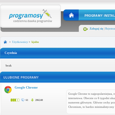
Zaloguj się
|
Rejestra
Użytkownicy
kjubn
Czytelnia
brak
Google Chrome
Google Chrome to najpopularniejsza, r
internetowa. Obecnie co 6 tygodni uka
61
286240
numerem głównym. Główne cechy przegl
Chromium, to bardzo minimalistyczny 