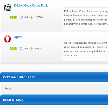
K-Lite Mega Codec Pack
K-Lite Mega Codec Pack to znakomity,
bezproblemowe odtwarzanie plików mul
105
1213903
pakietu K-Lite jest dostępność różneg
konkretnych potrzeb docelowych użyt.
Opera
Opera to znakomita, ceniona na całym 
rozwijany od kilkunastu lat - przez te
269
365274
i społeczność, rozwijającą dodatki upr
sobie szereg ...
brak